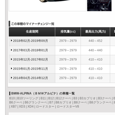
生産期間
排気量
(cc)
最高出力
(馬力)
2018年02月-2019年09月
2979～2979
440～452
2017年03月-2018年01月
2979～2979
440～440
2015年12月-2017年02月
2979～2979
410～410
2015年01月-2015年11月
2979～2979
410～410
2014年04月-2014年12月
2979～2979
410～410
BMW-ALPINA（ＢＭＷアルピナ）の車種一覧
B10
|
B10ツーリング
|
B11
|
B12
|
B12クーペ
|
B3
|
B3カブリオ
|
B3クーペ
|
B6クーペ
|
B6グランクーペ
|
B7
|
B8カブリオ
|
B8クーペ
|
B8グランクーペ
|
|
XB7
|
XD3
|
XD4
|
ロードスター
|
ロードスターV8