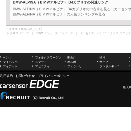
BMW-ALPINA（ＢＭＷアルピナ） B4カブリオの関連リンク
BMW-ALPINA（ＢＭＷアルピナ） B4カブリオの中古車を見る（カーセン
BMW-ALPINA（ＢＭＷアルピナ）の人気ランキングを見る
【オススメ車種へのリンク】
レクサス
GS
IS
｜ BMW
3シリーズ
5シリーズ
｜ メルセデス・ベンツ
Eクラス
Sクラス
ベンツ
フォルクスワーゲン
BMW
MINI
マイバッハ
スマート
ボルボ
サーブ
フィアット
マセラティ
フェラーリ
ランボルギーニ
利用規約
|
お問い合わせ
|
プライバシーポリシー
輸入