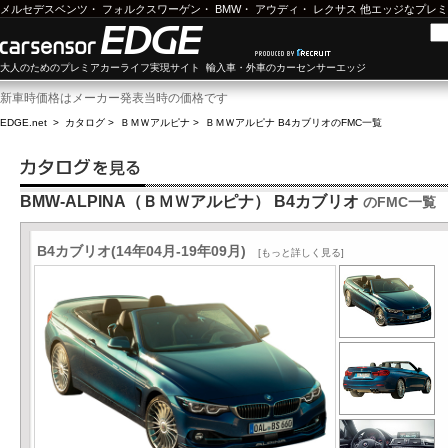
メルセデスベンツ
・
フォルクスワーゲン
・
BMW
・
アウディ
・
レクサス
他エッジなプレミ
大人のためのプレミアカーライフ実現サイト 輸入車・外車のカーセンサーエッジ
新車時価格はメーカー発表当時の価格です
EDGE.net
>
カタログ
>
ＢＭＷアルピナ
>
ＢＭＷアルピナ B4カブリオ
のFMC一覧
BMW-ALPINA（ＢＭＷアルピナ） B4カブリオ
のFMC一覧
B4カブリオ(14年04月-19年09月)
[もっと詳しく見る]