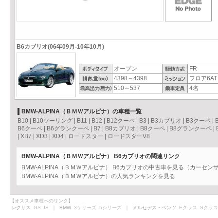
B6カブリオ(06年09月-10年10月)
オープン
FR
4398～4398
フロア6AT
510～537
4名
BMW-ALPINA（ＢＭＷアルピナ）の車種一覧
B10
|
B10ツーリング
|
B11
|
B12
|
B12クーペ
|
B3
|
B3カブリオ
|
B3クーペ
|
B6クーペ
|
B6グランクーペ
|
B7
|
B8カブリオ
|
B8クーペ
|
B8グランクーペ
|
|
XB7
|
XD3
|
XD4
|
ロードスター
|
ロードスターV8
BMW-ALPINA（ＢＭＷアルピナ） B6カブリオの関連リンク
BMW-ALPINA（ＢＭＷアルピナ） B6カブリオの中古車を見る（カーセン
BMW-ALPINA（ＢＭＷアルピナ）の人気ランキングを見る
【オススメ車種へのリンク】
レクサス
GS
IS
｜ BMW
3シリーズ
5シリーズ
｜ メルセデス・ベンツ
Eクラス
Sクラス