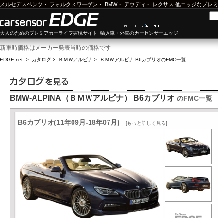
メルセデスベンツ
・
フォルクスワーゲン
・
BMW
・
アウディ
・
レクサス
他エッジなプレミ
大人のためのプレミアカーライフ実現サイト 輸入車・外車のカーセンサーエッジ
新車時価格はメーカー発表当時の価格です
EDGE.net
>
カタログ
>
ＢＭＷアルピナ
>
ＢＭＷアルピナ B6カブリオ
のFMC一覧
BMW-ALPINA（ＢＭＷアルピナ） B6カブリオ
のFMC一覧
B6カブリオ(11年09月-18年07月)
[もっと詳しく見る]