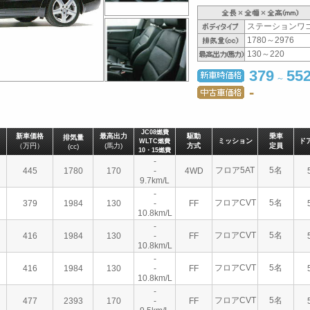
ステーションワ
1780～2976
130～220
379
55
～
-
JC08燃費
新車価格
最高出力
駆動
乗車
排気量
ミッション
ド
WLTC燃費
（万円）
(馬力)
方式
定員
(cc)
10・15燃費
-
フロア5AT
5名
445
1780
170
-
4WD
9.7km/L
-
フロアCVT
5名
379
1984
130
-
FF
10.8km/L
-
フロアCVT
5名
416
1984
130
-
FF
10.8km/L
-
フロアCVT
5名
416
1984
130
-
FF
10.8km/L
-
フロアCVT
5名
477
2393
170
-
FF