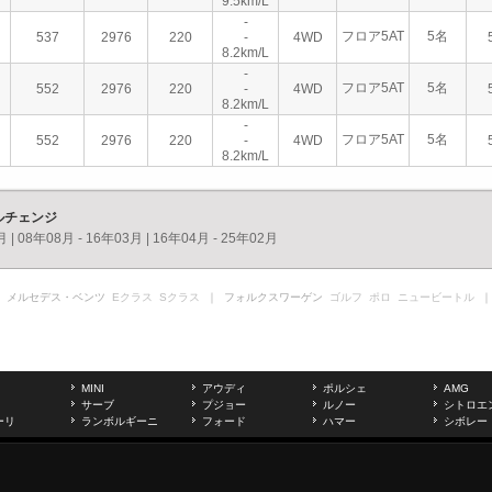
9.5km/L
-
フロア5AT
5名
537
2976
220
-
4WD
8.2km/L
-
フロア5AT
5名
552
2976
220
-
4WD
8.2km/L
-
フロア5AT
5名
552
2976
220
-
4WD
8.2km/L
ルチェンジ
月
|
08年08月 - 16年03月
|
16年04月 - 25年02月
 メルセデス・ベンツ
Eクラス
Sクラス
｜ フォルクスワーゲン
ゴルフ
ポロ
ニュービートル
｜
MINI
アウディ
ポルシェ
AMG
サーブ
プジョー
ルノー
シトロエ
ーリ
ランボルギーニ
フォード
ハマー
シボレー