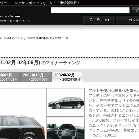
ウディ
・
レクサス
他エッジなプレミア車情報満載！
プ
Car Search
カタ
車のカーセンサーエッジ
ト
>
A4アバント(02年02月-02年09月) のMC一覧
年02月-02年09月)
のマイナーチェンジ
3年09月
2002年10月
2002年02月
 2004年01月
- 2003年08月
- 2002年09月
アルミを使用し軽量化を図っ
アウディの中心的車種となるA
ント。先代モデルより全長が6
た。その一方でアルミニウム
図っている。素材にこだわっ
るもの。搭載されるエンジンは3
ーボの3種類。これと無段変
ロニックとの組み合わせとなる
プログラム)やABS、各種エ
一つだ。(2002.2)