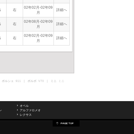
02年02月-02年09
右
詳細へ
5
月
02年08月-02年09
右
詳細へ
5
月
02年02月-02年09
右
詳細へ
5
月
 ポルシェ
911
｜ ボルボ
V70
｜ ミニ
ミニ
オペル
ン
アルファロメオ
レクサス