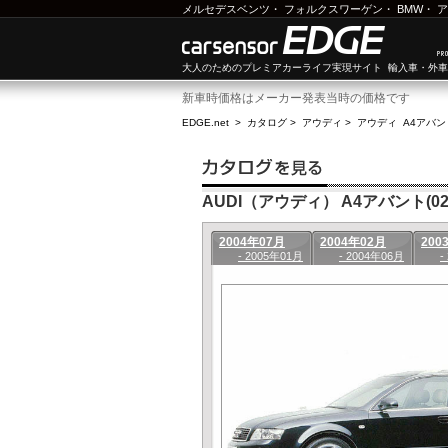
メルセデスベンツ
・
フォルクスワーゲン
・
BMW
・
ア
大人のためのプレミアカーライフ実現サイト 輸入車・外
新車時価格はメーカー発表当時の価格です
EDGE.net
>
カタログ
>
アウディ
>
アウディ A4アバン
AUDI（アウディ） A4アバント(02
2004年07月
2004年02月
200
- 2005年01月
- 2004年06月
-