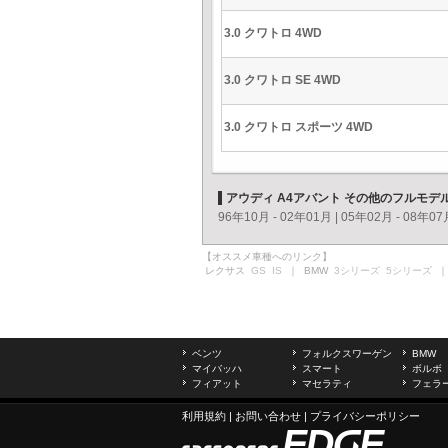
3.0 クワトロ 4WD
3.0 クワトロ SE 4WD
3.0 クワトロ スポーツ 4WD
アウディ A4アバント その他のフルモデ
96年10月 - 02年01月
|
05年02月 - 08年07
【オススメ車種へのリンク】
レクサス
GS
IS
｜ BMW
3シリーズ
5シリーズ
｜
ベンツ
フォルクスワーゲン
BMW
マイバッハ
スマート
ボルボ
フィアット
マセラティ
フェラ
利用規約
|
お問い合わせ
|
プライバシーポリシー