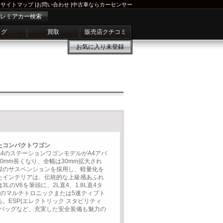
サイトマップ
|
お問い合わせ
|
中古車ならカーセンサー
レミアカー検索
ログ
買取
販売店クチコミ
お気に入り
未登録
たコンパクトワゴン
4のステーションワゴンモデルがA4アバ
0mm長くなり、全幅は30mm拡大され
製のサスペンションを採用し、軽量化を
たインテリアは、伝統的な上級感あふれ
LのV6を筆頭に、2L直4、1.8L直4タ
速のマルチトロニックまたは5速ティプト
。ESP(エレクトリック スタビリティ
アバッグなど、充実した安全装備も魅力の