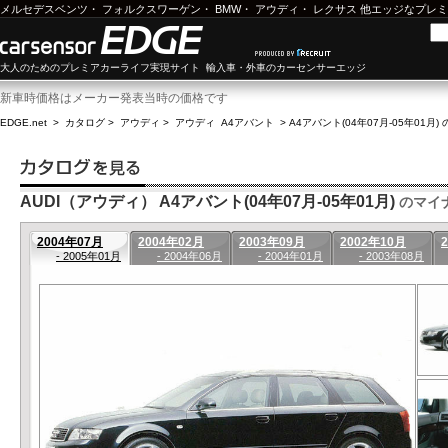
メルセデスベンツ
・
フォルクスワーゲン
・
BMW
・
アウディ
・
レクサス
他エッジなプレミ
大人のためのプレミアカーライフ実現サイト 輸入車・外車のカーセンサーエッジ
新車時価格はメーカー発表当時の価格です
EDGE.net
>
カタログ
>
アウディ
>
アウディ A4アバント
>
A4アバント(04年07月-05年01月)
AUDI（アウディ） A4アバント(04年07月-05年01月)
のマイ
2004年07月
2004年02月
2003年09月
2002年10月
- 2005年01月
- 2004年06月
- 2004年01月
- 2003年08月