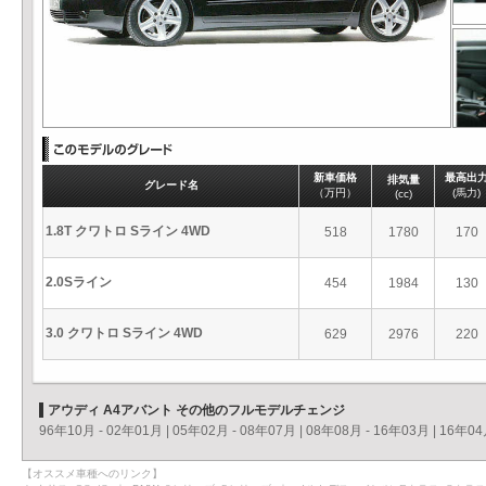
新車価格
最高出
排気量
グレード名
（万円）
(馬力)
(cc)
1.8T クワトロ Sライン 4WD
518
1780
170
2.0Sライン
454
1984
130
3.0 クワトロ Sライン 4WD
629
2976
220
アウディ A4アバント その他のフルモデルチェンジ
96年10月 - 02年01月
|
05年02月 - 08年07月
|
08年08月 - 16年03月
|
16年04
【オススメ車種へのリンク】