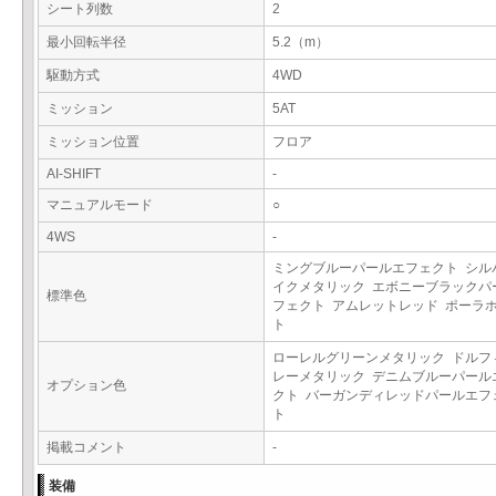
シート列数
2
最小回転半径
5.2（m）
駆動方式
4WD
ミッション
5AT
ミッション位置
フロア
AI-SHIFT
-
マニュアルモード
○
4WS
-
ミングブルーパールエフェクト シル
イクメタリック エボニーブラックパ
標準色
フェクト アムレットレッド ポーラ
ト
ローレルグリーンメタリック ドルフ
レーメタリック デニムブルーパール
オプション色
クト バーガンディレッドパールエフ
ト
掲載コメント
-
装備