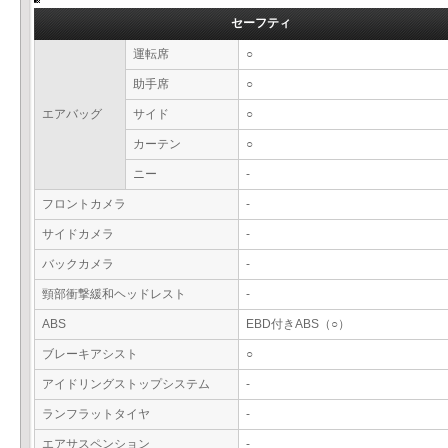
セーフティ
運転席
○
助手席
○
エアバッグ
サイド
○
カーテン
○
ニー
-
フロントカメラ
-
サイドカメラ
-
バックカメラ
-
頸部衝撃緩和ヘッドレスト
-
ABS
EBD付きABS（○）
ブレーキアシスト
○
アイドリングストップシステム
-
ランフラットタイヤ
-
エアサスペンション
-