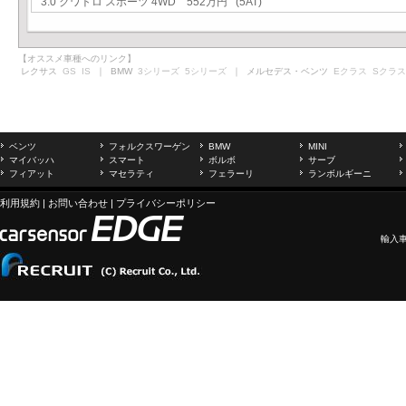
3.0 クワトロ スポーツ 4WD 552万円 (5AT)
【オススメ車種へのリンク】
レクサス
GS
IS
｜ BMW
3シリーズ
5シリーズ
｜ メルセデス・ベンツ
Eクラス
Sクラス
ベンツ
フォルクスワーゲン
BMW
MINI
マイバッハ
スマート
ボルボ
サーブ
フィアット
マセラティ
フェラーリ
ランボルギーニ
利用規約
|
お問い合わせ
|
プライバシーポリシー
輸入