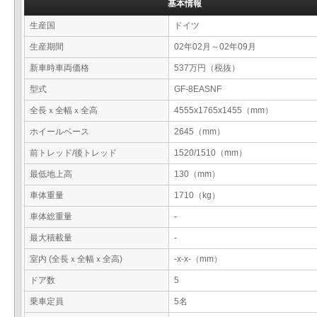
基本情報
生産国
ドイツ
生産期間
02年02月～02年09月
新車時車両価格
537万円（税抜）
型式
GF-8EASNF
全長ｘ全幅ｘ全高
4555x1765x1455（mm）
ホイールベース
2645（mm）
前トレッド/後トレッド
1520/1510（mm）
最低地上高
130（mm）
車体重量
1710（kg）
車体総重量
-
最大積載量
-
室内 (全長ｘ全幅ｘ全高)
-x-x-（mm）
ドア数
5
乗車定員
5名