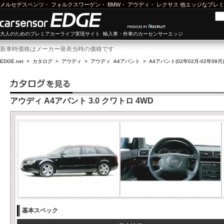
メルセデスベンツ
・
フォルクスワーゲン
・
BMW
・
アウディ
・
レクサス
他エッジなプレミ
大人のためのプレミアカーライフ実現サイト 輸入車・外車のカーセンサーエッジ
新車時価格はメーカー発表当時の価格です
EDGE.net
>
カタログ
>
アウディ
>
アウディ A4アバント
>
A4アバント(02年02月-02年09月)
アウディ A4アバント 3.0 クワトロ 4WD
基本スペック