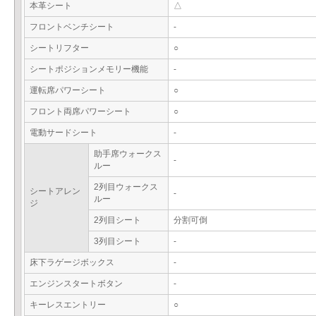
本革シート
△
フロントベンチシート
-
シートリフター
○
シートポジションメモリー機能
-
運転席パワーシート
○
フロント両席パワーシート
○
電動サードシート
-
助手席ウォークス
-
ルー
2列目ウォークス
シートアレン
-
ルー
ジ
2列目シート
分割可倒
3列目シート
-
床下ラゲージボックス
-
エンジンスタートボタン
-
キーレスエントリー
○