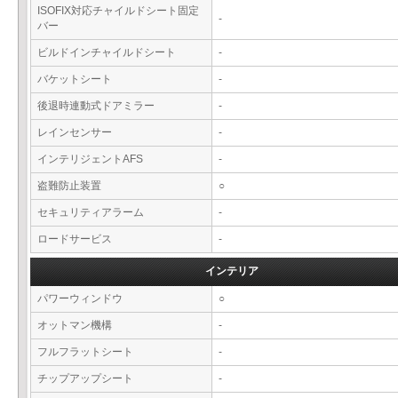
ISOFIX対応チャイルドシート固定
-
バー
ビルドインチャイルドシート
-
バケットシート
-
後退時連動式ドアミラー
-
レインセンサー
-
インテリジェントAFS
-
盗難防止装置
○
セキュリティアラーム
-
ロードサービス
-
インテリア
パワーウィンドウ
○
オットマン機構
-
フルフラットシート
-
チップアップシート
-