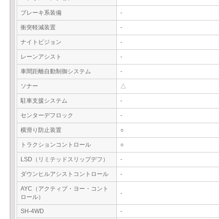
ブレーキ系装備
-
衝突軽減装置
-
ナイトビジョン
-
レーンアシスト
-
車間距離自動制御システム
-
ソナー
△
駐車支援システム
-
センターデフロック
-
横滑り防止装置
○
トラクションコントロール
○
LSD（リミテッドスリップデフ）
-
ダウンヒルアシストコントロール
-
AYC（アクティブ・ヨー・コント
-
ロール）
SH-4WD
-