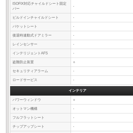
ISOFIX対応チャイルドシート固定
-
バー
ビルドインチャイルドシート
-
バケットシート
-
後退時連動式ドアミラー
-
レインセンサー
-
インテリジェントAFS
-
盗難防止装置
○
セキュリティアラーム
-
ロードサービス
-
インテリア
パワーウィンドウ
○
オットマン機構
-
フルフラットシート
-
チップアップシート
-