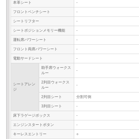
本革シート
-
フロントベンチシート
-
シートリフター
-
シートポジションメモリー機能
-
運転席パワーシート
-
フロント両席パワーシート
-
電動サードシート
-
助手席ウォークス
-
ルー
2列目ウォークス
シートアレン
-
ルー
ジ
2列目シート
分割可倒
3列目シート
-
床下ラゲージボックス
-
エンジンスタートボタン
-
キーレスエントリー
○