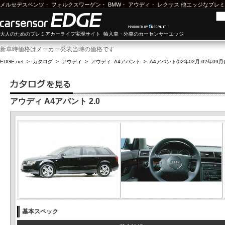
メルセデスベンツ
・
フォルクスワーゲン
・
BMW
・
アウディ
・
レクサス
他エッジなプレミ
大人のためのプレミアカーライフ実現サイト 輸入車・外車のカーセンサーエッジ
新車時価格はメーカー発表当時の価格です
EDGE.net
>
カタログ
>
アウディ
>
アウディ A4アバント
>
A4アバント(02年02月-02年09月)
アウディ A4アバント 2.0
基本スペック