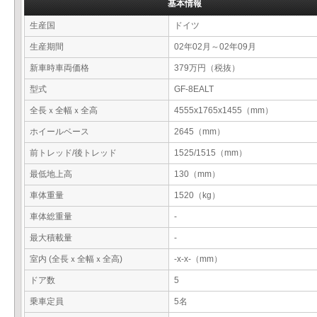
基本情報
生産国
ドイツ
生産期間
02年02月～02年09月
新車時車両価格
379万円（税抜）
型式
GF-8EALT
全長ｘ全幅ｘ全高
4555x1765x1455（mm）
ホイールベース
2645（mm）
前トレッド/後トレッド
1525/1515（mm）
最低地上高
130（mm）
車体重量
1520（kg）
車体総重量
-
最大積載量
-
室内 (全長ｘ全幅ｘ全高)
-x-x-（mm）
ドア数
5
乗車定員
5名