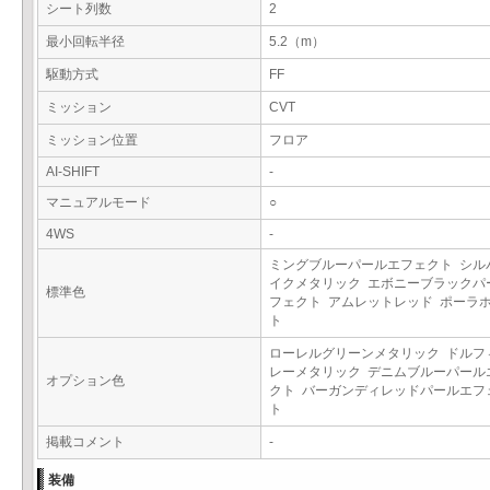
シート列数
2
最小回転半径
5.2（m）
駆動方式
FF
ミッション
CVT
ミッション位置
フロア
AI-SHIFT
-
マニュアルモード
○
4WS
-
ミングブルーパールエフェクト シル
イクメタリック エボニーブラックパ
標準色
フェクト アムレットレッド ポーラ
ト
ローレルグリーンメタリック ドルフ
レーメタリック デニムブルーパール
オプション色
クト バーガンディレッドパールエフ
ト
掲載コメント
-
装備