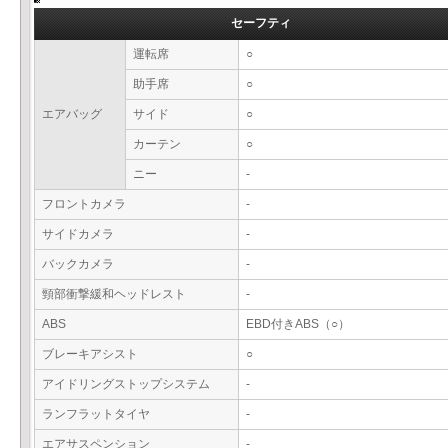
セーフティ
運転席
○
助手席
○
エアバッグ
サイド
○
カーテン
○
ニー
-
フロントカメラ
-
サイドカメラ
-
バックカメラ
-
頸部衝撃緩和ヘッドレスト
-
ABS
EBD付きABS（○）
ブレーキアシスト
○
アイドリングストップシステム
-
ランフラットタイヤ
-
エアサスペンション
-