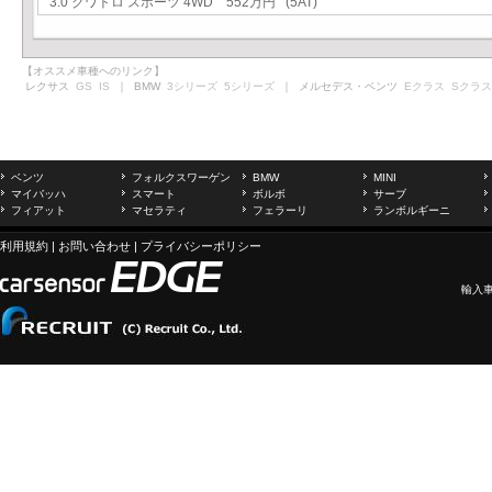
3.0 クワトロ スポーツ 4WD 552万円 (5AT)
【オススメ車種へのリンク】
レクサス
GS
IS
｜ BMW
3シリーズ
5シリーズ
｜ メルセデス・ベンツ
Eクラス
Sクラス
ベンツ
フォルクスワーゲン
BMW
MINI
マイバッハ
スマート
ボルボ
サーブ
フィアット
マセラティ
フェラーリ
ランボルギーニ
利用規約
|
お問い合わせ
|
プライバシーポリシー
輸入