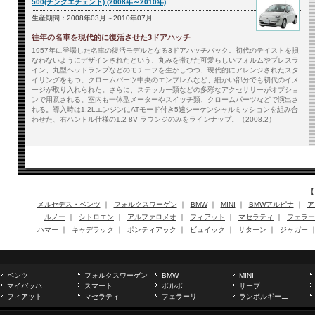
500(チンクエチェント) (2008年～2010年)
生産期間：2008年03月～2010年07月
往年の名車を現代的に復活させた3ドアハッチ
1957年に登場した名車の復活モデルとなる3ドアハッチバック。初代のテイストを損
なわないようにデザインされたという、丸みを帯びた可愛らしいフォルムやプレスラ
イン、丸型ヘッドランプなどのモチーフを生かしつつ、現代的にアレンジされたスタ
イリングをもつ。クロームパーツ中央のエンブレムなど、細かい部分でも初代のイメ
ージが取り入れられた。さらに、ステッカー類などの多彩なアクセサリーがオプショ
ンで用意される。室内も一体型メーターやスイッチ類、クロームパーツなどで演出さ
れる。導入時は1.2LエンジンにATモード付き5速シーケンシャルミッションを組み合
わせた、右ハンドル仕様の1.2 8V ラウンジのみをラインナップ。（2008.2）
【
メルセデス・ベンツ
｜
フォルクスワーゲン
｜
BMW
｜
MINI
｜
BMWアルピナ
｜
ア
ルノー
｜
シトロエン
｜
アルファロメオ
｜
フィアット
｜
マセラティ
｜
フェラー
ハマー
｜
キャデラック
｜
ポンティアック
｜
ビュイック
｜
サターン
｜
ジャガー
ベンツ
フォルクスワーゲン
BMW
MINI
マイバッハ
スマート
ボルボ
サーブ
フィアット
マセラティ
フェラーリ
ランボルギーニ