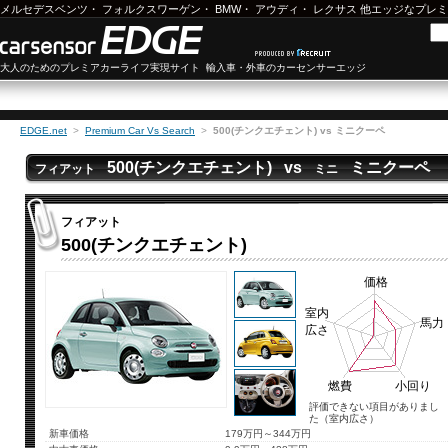
メルセデスベンツ
・
フォルクスワーゲン
・
BMW
・
アウディ
・
レクサス
他エッジなプレミ
大人のためのプレミアカーライフ実現サイト 輸入車・外車のカーセンサーエッジ
EDGE.net
>
Premium Car Vs Search
>
500(チンクエチェント) vs ミニクーペ
500(チンクエチェント) vs
ミニクーペ
フィアット
ミニ
フィアット
500(チンクエチェント)
価格
室内
馬力
広さ
燃費
小回り
評価できない項目がありまし
た（室内広さ）
新車価格
179万円～344万円