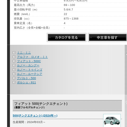
中古車価格
9.9万円～428万円
最高出力（馬力）
69～100
最小回転半径（m）
5.6/4.7
燃費（km/L）
22
排気量（cc）
875～1368
乗車定員（名）
4
室内広さ（全長×全幅×全高）
-
ミニ - ミニ
アルファ ロメオ - ミト
フィアット - 500C
ルノー - カングー
ルノー - トゥインゴ
ルノー - ルーテシア
アバルト - 500
ポルシェ - 911
フィアット 500(チンクエチェント)
（最新フルモデルチェンジ）
500(チンクエチェント) (2024年～)
生産期間：2024年03月～