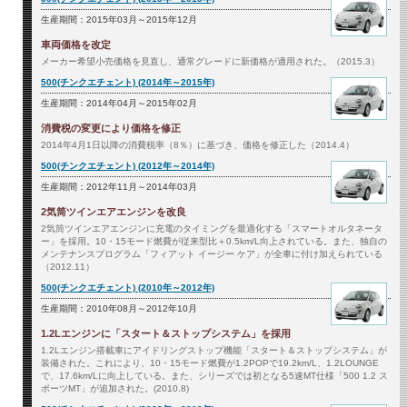
生産期間：2015年03月～2015年12月
車両価格を改定
メーカー希望小売価格を見直し、通常グレードに新価格が適用された。（2015.3）
500(チンクエチェント) (2014年～2015年)
生産期間：2014年04月～2015年02月
消費税の変更により価格を修正
2014年4月1日以降の消費税率（8％）に基づき、価格を修正した（2014.4）
500(チンクエチェント) (2012年～2014年)
生産期間：2012年11月～2014年03月
2気筒ツインエアエンジンを改良
2気筒ツインエアエンジンに充電のタイミングを最適化する「スマートオルタネータ
ー」を採用。10・15モード燃費が従来型比＋0.5km/L向上されている。また、独自の
メンテナンスプログラム「フィアット イージー ケア」が全車に付け加えられている
（2012.11）
500(チンクエチェント) (2010年～2012年)
生産期間：2010年08月～2012年10月
1.2Lエンジンに「スタート＆ストップシステム」を採用
1.2Lエンジン搭載車にアイドリングストップ機能「スタート＆ストップシステム」が
装備された。これにより、10・15モード燃費が1.2POPで19.2km/L、1.2LOUNGE
で、17.6km/Lに向上している。また、シリーズでは初となる5速MT仕様「500 1.2 ス
ポーツMT」が追加された。(2010.8)