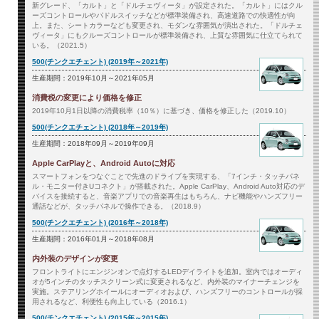
新グレード、「カルト」と「ドルチェヴィータ」が設定された。「カルト」にはクル
ーズコントロールやパドルスイッチなどが標準装備され、高速道路での快適性が向
上。また、シートカラーなども変更され、モダンな雰囲気が演出された。「ドルチェ
ヴィータ」にもクルーズコントロールが標準装備され、上質な雰囲気に仕立てられて
いる。（2021.5）
500(チンクエチェント) (2019年～2021年)
生産期間：2019年10月～2021年05月
消費税の変更により価格を修正
2019年10月1日以降の消費税率（10％）に基づき、価格を修正した（2019.10）
500(チンクエチェント) (2018年～2019年)
生産期間：2018年09月～2019年09月
Apple CarPlayと、Android Autoに対応
スマートフォンをつなぐことで先進のドライブを実現する、「7インチ・タッチパネ
ル・モニター付きUコネクト」が搭載された。Apple CarPlay、Android Auto対応のデ
バイスを接続すると、音楽アプリでの音楽再生はもちろん、ナビ機能やハンズフリー
通話などが、タッチパネルで操作できる。（2018.9）
500(チンクエチェント) (2016年～2018年)
生産期間：2016年01月～2018年08月
内外装のデザインが変更
フロントライトにエンジンオンで点灯するLEDデイライトを追加。室内ではオーディ
オが5インチのタッチスクリーン式に変更されるなど、内外装のマイナーチェンジを
実施。ステアリングホイールにオーディオおよび、ハンズフリーのコントロールが採
用されるなど、利便性も向上している（2016.1）
500(チンクエチェント) (2015年～2015年)