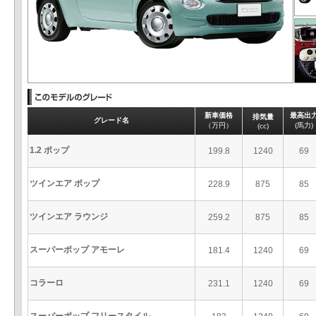
新車価格
最高出
排気量
グレード名
（万円）
(馬力)
(cc)
1.2 ポップ
199.8
1240
69
ツインエア ポップ
228.9
875
85
ツインエア ラウンジ
259.2
875
85
スーパーポップ アモーレ
181.4
1240
69
コラーロ
231.1
1240
69