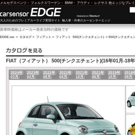
メルセデスベンツ
・
フォルクスワーゲン
・
BMW
・
アウディ
・
レクサス
他エッジなプレミ
大人のためのプレミアカーライフ実現サイト 輸入車・外車のカーセンサーエッジ
新車時価格はメーカー発表当時の価格です
EDGE.net
>
カタログ
>
フィアット
>
フィアット 500(チンクエチェント)
>
500(チンクエチェント
FIAT（フィアット） 500(チンクエチェント)(16年01月-18年
2024年
2023年
2022年
2022年
2021年
2021年
2019年
2018
03月-
04月-
08月-
04月-
10月-
06月-
10月-
09月-