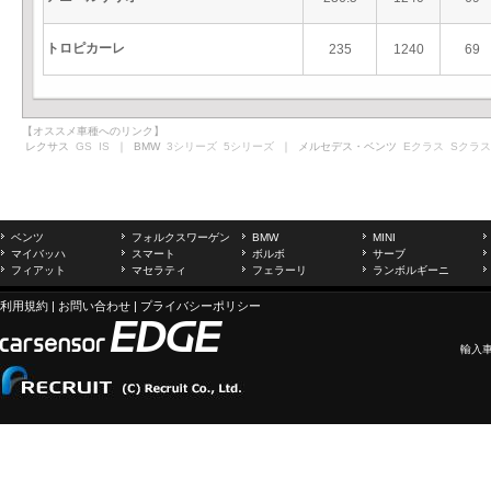
トロピカーレ
235
1240
69
【オススメ車種へのリンク】
レクサス
GS
IS
｜ BMW
3シリーズ
5シリーズ
｜ メルセデス・ベンツ
Eクラス
Sクラス
ベンツ
フォルクスワーゲン
BMW
MINI
マイバッハ
スマート
ボルボ
サーブ
フィアット
マセラティ
フェラーリ
ランボルギーニ
利用規約
|
お問い合わせ
|
プライバシーポリシー
輸入