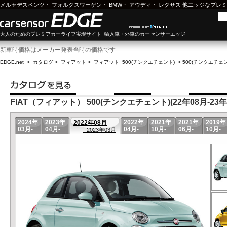
メルセデスベンツ
・
フォルクスワーゲン
・
BMW
・
アウディ
・
レクサス
他エッジなプレミ
大人のためのプレミアカーライフ実現サイト 輸入車・外車のカーセンサーエッジ
新車時価格はメーカー発表当時の価格です
EDGE.net
>
カタログ
>
フィアット
>
フィアット 500(チンクエチェント)
>
500(チンクエチェント
FIAT（フィアット） 500(チンクエチェント)(22年08月-23年
2024年
2023年
2022年
2021年
2021年
2019年
2022年08月
03月-
04月-
04月-
10月-
06月-
10月-
- 2023年03月