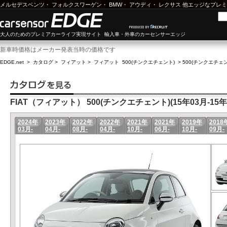
メルセデスベンツ
・
フォルクスワーゲン
・
BMW
・
アウディ
・
レクサス
他エッジなプレミ
大人のためのプレミアカーライフ実現サイト 輸入車・外車のカーセンサーエッジ
新車時価格はメーカー発表当時の価格です
EDGE.net
>
カタログ
>
フィアット
>
フィアット 500(チンクエチェント)
>
500(チンクエチェント
FIAT（フィアット） 500(チンクエチェント)(15年03月-15年
2024年
2023年
2022年
2022年
2021年
2021年
2019年
2018
03月-
04月-
08月-
04月-
10月-
06月-
10月-
09月-