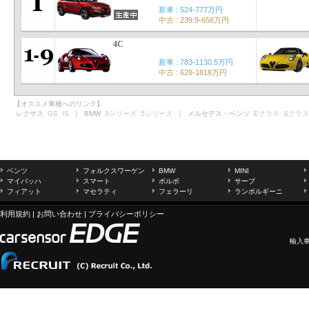
新車 : 524-777万円
中古 : 239.9-658万円
4C
新車 : 783-1130.5万円
中古 : 628-1818万円
【オススメ車種へのリンク】
レクサス
GS
IS
｜ BMW
3シリーズ
5シリーズ
｜ メルセデス・ベンツ
Eクラス
Sクラス
ベンツ
フォルクスワーゲン
BMW
MINI
マイバッハ
スマート
ボルボ
サーブ
フィアット
マセラティ
フェラーリ
ランボルギーニ
利用規約
|
お問い合わせ
|
プライバシーポリシー
輸入