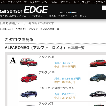
メルセデスベンツ
・
フォルクスワーゲン
・
BMW
・
アウディ
・
レクサス
他エッジなプレミ
大人のためのプレミアカーライフ実現サイト 輸入車・外車のカーセンサーエッジ
新車時価格はメーカー発表当時の価格です
EDGE.net
>
カタログ
>
アルファ ロメオ
の車種一覧
ALFAROMEO（アルファ ロメオ）
の車種一覧
アルファ145
新車 : 260-269万円
中古 : 35.8-58万円
アルファ156
新車 : 384.3-586.9万円
中古 : 40-300万円
アルファ159スポーツワゴン
新車 : 451-620万円
中古 : 28-148万円
アルファ75