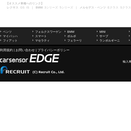
【オススメ車種へのリンク】
レクサス
GS
IS
｜ BMW
3シリーズ
5シリーズ
｜ メルセデス・ベンツ
Eクラス
Sクラス
ベンツ
フォルクスワーゲン
BMW
MINI
マイバッハ
スマート
ボルボ
サーブ
フィアット
マセラティ
フェラーリ
ランボルギーニ
利用規約
|
お問い合わせ
|
プライバシーポリシー
輸入