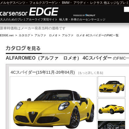
メルセデスベンツ
・
フォルクスワーゲン
・
BMW
・
アウディ
・
レクサス
他エッジなプレミ
大人のためのプレミアカーライフ実現サイト 輸入車・外車のカーセンサーエッジ
新車時価格はメーカー発表当時の価格です
EDGE.net
>
カタログ
>
アルファ ロメオ
>
アルファ ロメオ 4Cスパイダー
のFMC一覧
ALFAROMEO（アルファ ロメオ） 4Cスパイダー
のFMC
4Cスパイダー(15年11月-20年04月)
[もっと詳しく見る]