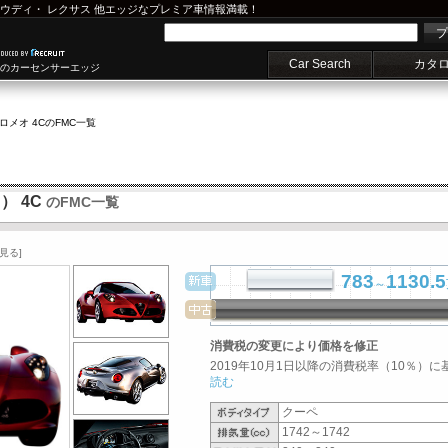
ウディ
・
レクサス
他エッジなプレミア車情報満載！
プ
Car Search
カタ
車のカーセンサーエッジ
ロメオ 4C
のFMC一覧
） 4C
のFMC一覧
見る]
783
1130.5
～
消費税の変更により価格を修正
2019年10月1日以降の消費税率（10％）に
読む
クーペ
1742～1742