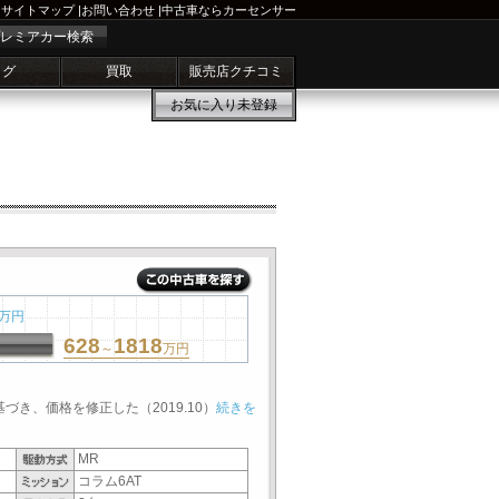
サイトマップ
|
お問い合わせ
|
中古車ならカーセンサー
レミアカー検索
ログ
買取
販売店クチコミ
お気に入り
未登録
万円
628
1818
～
万円
基づき、価格を修正した（2019.10）
続きを
MR
コラム6AT