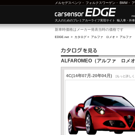
メルセデスベンツ
・
フォルクスワーゲン
・
BMW
・
ア
大人のためのプレミアカーライフ実現サイト 輸入車・外
新車時価格はメーカー発表当時の価格です
EDGE.net
>
カタログ
>
アルファ ロメオ
>
アルファ 
ALFAROMEO（アルファ ロメオ
4C(14年07月-20年04月)
[もっと詳しく