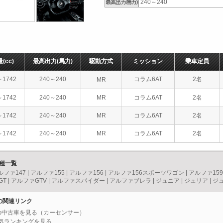
240～240
量
(cc)
最高出力
(馬力)
駆動方式
ミッション
乗車定員
～1742
240～240
コラム6AT
2名
MR
～1742
240～240
MR
コラム6AT
2名
～1742
240～240
MR
コラム6AT
2名
～1742
240～240
MR
コラム6AT
2名
車種一覧
ルファ147
|
アルファ155
|
アルファ156
|
アルファ156スポーツワゴン
|
アルファ159
GT
|
アルファGTV
|
アルファスパイダー
|
アルファブレラ
|
ジュニア
|
ジュリア
|
ジ
Cの関連リンク
4Cの中古車を見る（カーセンサー）
人気ランキングを見る