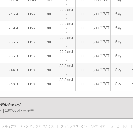
フロア6MT
5名
327.9
1798
192
-
FF
-
22.2km/L
フロア7AT
5名
245.9
1197
90
-
FF
-
22.2km/L
フロア7AT
5名
239.9
1197
90
-
FF
-
22.2km/L
フロア7AT
5名
236.5
1197
90
-
FF
-
22.2km/L
フロア7AT
5名
265.9
1197
90
-
FF
-
22.2km/L
フロア7AT
5名
244.9
1197
90
-
FF
-
22.2km/L
フロア7AT
5名
268.9
1197
90
-
FF
-
モデルチェンジ
月
|
18年03月 - 生産中
 メルセデス・ベンツ
Eクラス
Sクラス
｜ フォルクスワーゲン
ゴルフ
ポロ
ニュービートル
｜