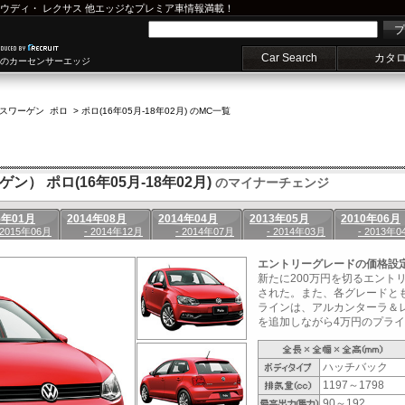
ウディ
・
レクサス
他エッジなプレミア車情報満載！
プ
Car Search
カタ
車のカーセンサーエッジ
スワーゲン ポロ
>
ポロ(16年05月-18年02月) のMC一覧
ン） ポロ(16年05月-18年02月)
のマイナーチェンジ
5年01月
2014年08月
2014年04月
2013年05月
2010年06月
 2015年06月
- 2014年12月
- 2014年07月
- 2014年03月
- 2013年0
エントリーグレードの価格設
新たに200万円を切るエント
された。また、各グレードとも
ラインは、アルカンターラ＆
を追加しながら4万円のプライス
ハッチバック
1197～1798
90～192