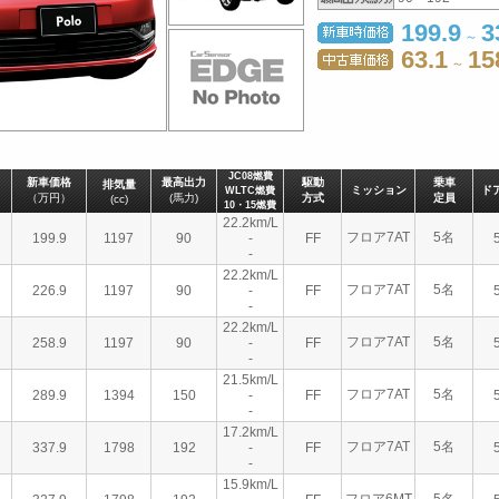
199.9
3
～
63.1
15
～
JC08燃費
新車価格
最高出力
駆動
乗車
排気量
ミッション
ド
WLTC燃費
（万円）
(馬力)
方式
定員
(cc)
10・15燃費
22.2km/L
フロア7AT
5名
199.9
1197
90
-
FF
-
22.2km/L
フロア7AT
5名
226.9
1197
90
-
FF
-
22.2km/L
フロア7AT
5名
258.9
1197
90
-
FF
-
21.5km/L
フロア7AT
5名
289.9
1394
150
-
FF
-
17.2km/L
フロア7AT
5名
337.9
1798
192
-
FF
-
15.9km/L