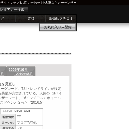
サイトマップ
|
お問い合わせ
|
中古車ならカーセンサー
レミアカー検索
ログ
買取
販売店クチコミ
お気に入り
未登録
2009年10月
4月
- 2010年05月
定を見直し
リーグレード、TSIトレンドラインが設定
装備が充実されている。人気のTSIハイ
レザーシート、16インチアルミホイール
ダウンとなった（2016.5）
3995×1685×1460
FF
フロア7AT他
5名