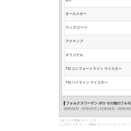
GTI
オールスター
ウィズ ビーツ
アクティブ
オリジナル
TSI コンフォートライン マイスター
TSI ハイライン マイスター
フォルクスワーゲン ポロ その他のフル
96年08月 - 02年05月
|
02年06月 - 09年09
【オススメ車種へのリンク】
レクサス
GS
IS
｜ BMW
3シリーズ
5シリーズ
｜