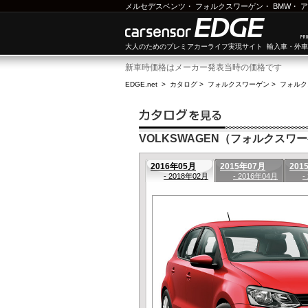
メルセデスベンツ
・
フォルクスワーゲン
・
BMW
・
ア
大人のためのプレミアカーライフ実現サイト 輸入車・外
新車時価格はメーカー発表当時の価格です
EDGE.net
>
カタログ
>
フォルクスワーゲン
>
フォルク
VOLKSWAGEN（フォルクスワーゲ
2016年05月
2015年07月
201
- 2018年02月
- 2016年04月
-