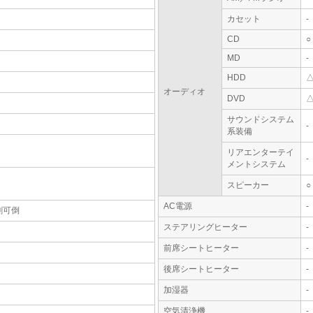
カセット
-
CD
○
MD
-
HDD
オーディオ
DVD
サウンドシステム
-
系装備
リアエンターテイ
-
メントシステム
スピーカー
○
AC電源
-
割可倒
ステアリングヒーター
-
前席シートヒーター
-
後席シートヒーター
-
加湿器
-
空気清浄機
-