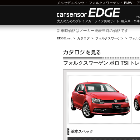
メルセデスベンツ
・
フォルクスワーゲン
・
BMW
・
ア
大人のためのプレミアカーライフ実現サイト 輸入車・外
新車時価格はメーカー発表当時の価格です
EDGE.net
>
カタログ
>
フォルクスワーゲン
>
フォル
フォルクスワーゲン ポロ TSI ト
基本スペック