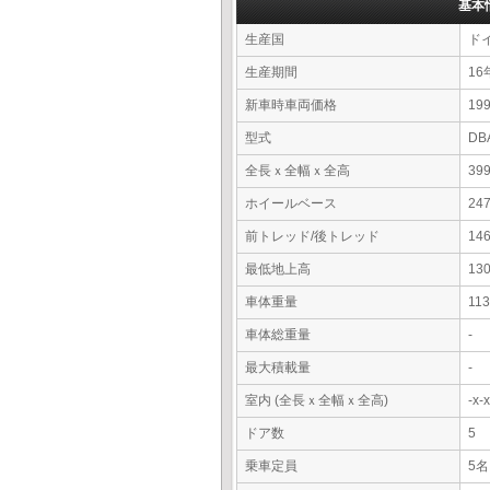
基本
生産国
ド
生産期間
16
新車時車両価格
19
型式
DB
全長ｘ全幅ｘ全高
39
ホイールベース
24
前トレッド/後トレッド
14
最低地上高
13
車体重量
11
車体総重量
-
最大積載量
-
室内 (全長ｘ全幅ｘ全高)
-x
ドア数
5
乗車定員
5名