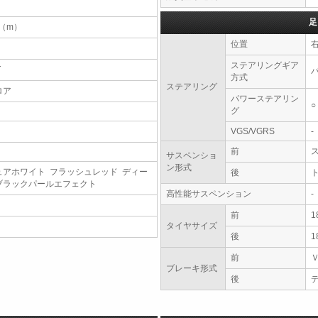
足
9（m）
位置
ステアリングギア
T
方式
ステアリング
ロア
パワーステアリン
○
グ
VGS/VGRS
-
前
サスペンショ
ン形式
ュアホワイト フラッシュレッド ディー
後
ブラックパールエフェクト
高性能サスペンション
-
前
1
タイヤサイズ
後
1
前
ブレーキ形式
後