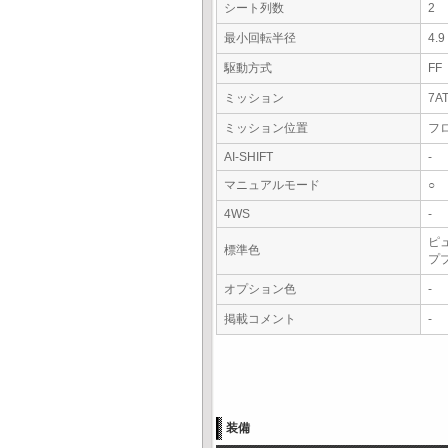
シート列数
2
最小回転半径
4.
駆動方式
FF
ミッション
7A
ミッション位置
フ
AI-SHIFT
-
マニュアルモード
○
4WS
-
ピ
標準色
プ
オプション色
-
掲載コメント
-
装備