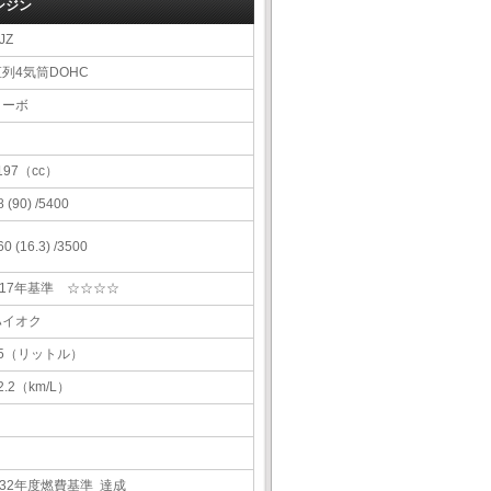
ンジン
JZ
直列4気筒DOHC
ターボ
197（cc）
8 (90) /5400
60 (16.3) /3500
H17年基準 ☆☆☆☆
ハイオク
45（リットル）
2.2（km/L）
H32年度燃費基準 達成