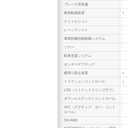
ブレーキ系装備
-
衝突軽減装置
○
ナイトビジョン
-
レーンアシスト
-
車間距離自動制御システム
-
ソナー
-
駐車支援システム
-
センターデフロック
-
横滑り防止装置
○
トラクションコントロール
○
LSD（リミテッドスリップデフ）
-
ダウンヒルアシストコントロール
-
AYC（アクティブ・ヨー・コント
-
ロール）
SH-4WD
-