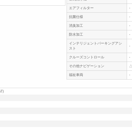
エアフィルター
-
抗菌仕様
-
消臭加工
-
防水加工
-
インテリジェントパーキングアシ
-
スト
クルーズコントロール
-
その他ナビゲーション
福祉車両
-
T)