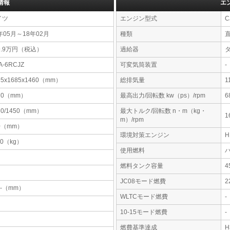
情報
エ
イツ
エンジン型式
C
年05月～18年02月
種類
9.9万円（税込）
過給器
A-6RCJZ
可変気筒装置
-
95x1685x1460（mm）
総排気量
1
70（mm）
最高出力/回転数 kw（ps）/rpm
6
60/1450（mm）
最大トルク/回転数 n・m（kg・
1
m）/rpm
0（mm）
環境対策エンジン
30（kg）
使用燃料
燃料タンク容量
JC08モード燃費
2
-x-（mm）
WLTCモード燃費
-
10-15モード燃費
-
燃費基準達成