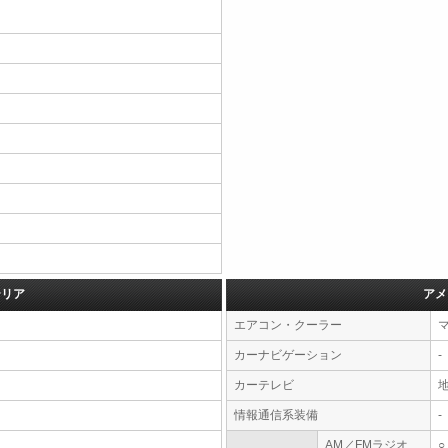
テリア
アメ
エアコン・クーラー
カーナビゲーション
-
カーテレビ
情報通信系装備
-
AM／FMラジオ
○