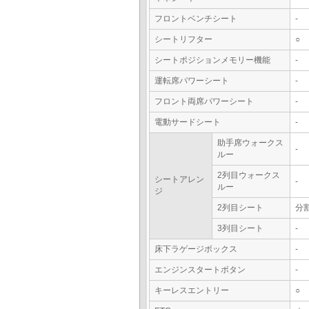
フロントベンチシート
-
シートリフター
○
シートポジションメモリー機能
-
運転席パワーシート
-
フロント両席パワーシート
-
電動サードシート
-
助手席ウォークス
-
ルー
2列目ウォークス
シートアレン
-
ルー
ジ
2列目シート
分
3列目シート
-
床下ラゲージボックス
-
エンジンスタートボタン
-
キーレスエントリー
○