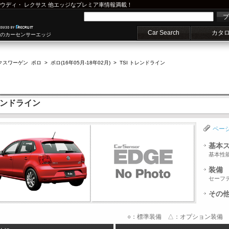
ウディ
・
レクサス
他エッジなプレミア車情報満載！
プ
Car Search
カタ
車のカーセンサーエッジ
クスワーゲン ポロ
>
ポロ(16年05月-18年02月)
>
TSI トレンドライン
レンドライン
ペー
基本
基本性
装備
セーフ
その
○：標準装備 △：オプション装備 