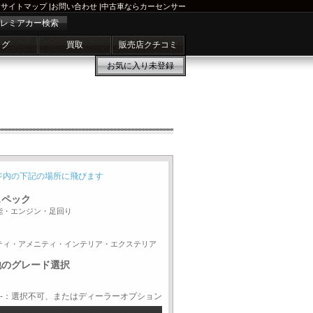
サイトマップ
|
お問い合わせ
|
中古車ならカーセンサー
レミアカー検索
ログ
買取
販売店クチコミ
お気に入り
未登録
ジ内の下記の場所に飛びます
スペック
能・エンジン・足回り
ティ・アメニティ・インテリア・エクステリア
他のグレード選択
-：選択不可、またはディーラーオプション