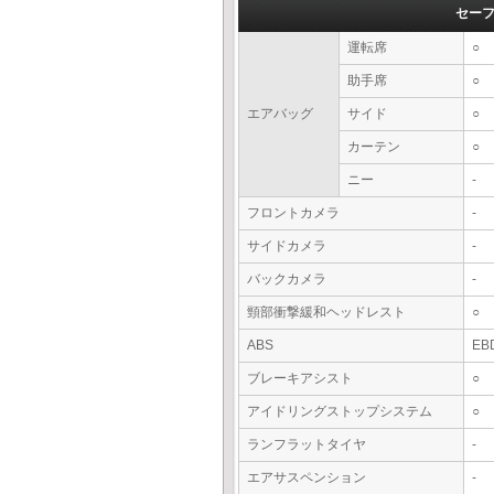
セー
運転席
○
助手席
○
エアバッグ
サイド
○
カーテン
○
ニー
-
フロントカメラ
-
サイドカメラ
-
バックカメラ
-
頸部衝撃緩和ヘッドレスト
○
ABS
EB
ブレーキアシスト
○
アイドリングストップシステム
○
ランフラットタイヤ
-
エアサスペンション
-