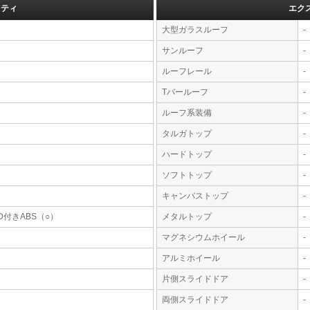
フティ
エク
大型ガラスルーフ
-
サンルーフ
-
ルーフレール
-
Tバールーフ
-
ルーフ系装備
-
タルガトップ
-
ハードトップ
-
ソフトトップ
-
キャンバストップ
-
D付きABS（○）
メタルトップ
-
マグネシウムホイール
-
アルミホイール
-
片側スライドドア
-
両側スライドドア
-