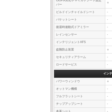
ISOFIX対応チャイルドシート固定
○
バー
ビルドインチャイルドシート
-
バケットシート
-
後退時連動式ドアミラー
-
レインセンサー
-
インテリジェントAFS
-
盗難防止装置
○
セキュリティアラーム
-
ロードサービス
-
イン
パワーウィンドウ
○
オットマン機構
-
フルフラットシート
-
チップアップシート
-
本革シート
-