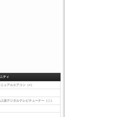
ニティ
マニュアルエアコン（○）
地上波デジタルテレビチューナー（△）