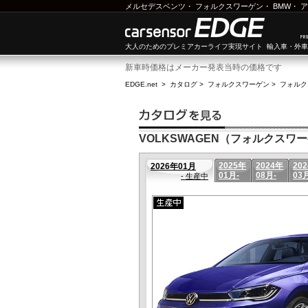
メルセデスベンツ
・
フォルクスワーゲン
・
BMW
・
ア
大人のためのプレミアカーライフ実現サイト 輸入車・外
新車時価格はメーカー発表当時の価格です
EDGE.net
>
カタログ
>
フォルクスワーゲン
>
フォルク
VOLKSWAGEN（フォルクスワーゲ
2025年
2024年
20
2026年01月
01月-
08月-
03
- 生産中