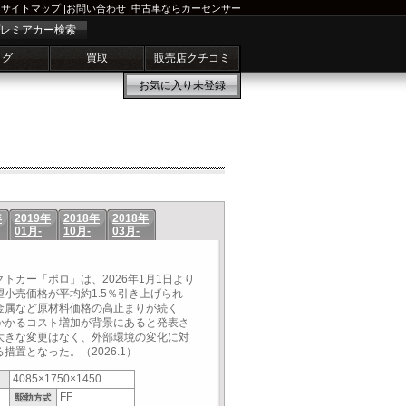
サイトマップ
|
お問い合わせ
|
中古車ならカーセンサー
レミアカー検索
ログ
買取
販売店クチコミ
お気に入り
未登録
年
2019年
2018年
2018年
01月-
10月-
03月-
トカー「ポロ」は、2026年1月1日より
小売価格が平均約1.5％引き上げられ
金属など原材料価格の高止まりが続く
かかるコスト増加が背景にあると発表さ
大きな変更はなく、外部環境の変化に対
置となった。（2026.1）
4085×1750×1450
FF