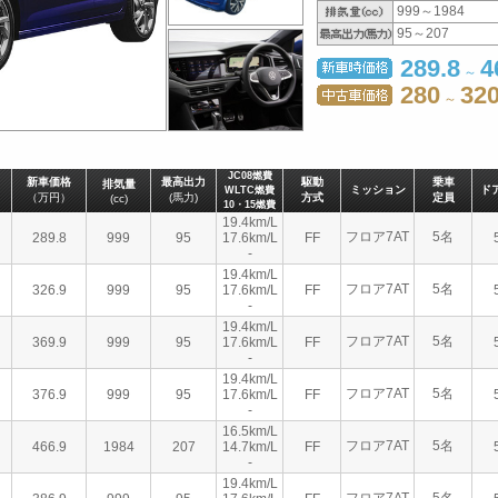
999～1984
95～207
289.8
4
～
280
32
～
JC08燃費
新車価格
最高出力
駆動
乗車
排気量
ミッション
ド
WLTC燃費
（万円）
(馬力)
方式
定員
(cc)
10・15燃費
19.4km/L
フロア7AT
5名
289.8
999
95
17.6km/L
FF
-
19.4km/L
フロア7AT
5名
326.9
999
95
17.6km/L
FF
-
19.4km/L
フロア7AT
5名
369.9
999
95
17.6km/L
FF
-
19.4km/L
フロア7AT
5名
376.9
999
95
17.6km/L
FF
-
16.5km/L
フロア7AT
5名
466.9
1984
207
14.7km/L
FF
-
19.4km/L