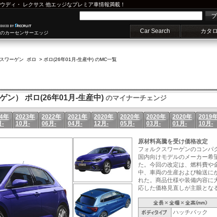
ウディ
・
レクサス
他エッジなプレミア車情報満載！
プ
Car Search
カタ
車のカーセンサーエッジ
スワーゲン ポロ
>
ポロ(26年01月-生産中) のMC一覧
ン） ポロ(26年01月-生産中)
のマイナーチェンジ
24年
2023年
2022年
2021年
2020年
2020年
2020年
2020年
2019
月-
10月-
06月-
04月-
12月-
05月-
03月-
01月-
10月-
原材料高騰を受け価格改定
フォルクスワーゲンのコンパク
国内向けモデルのメーカー希望
た。今回の改定は、燃料費や
中、車両の生産および輸送に
れた。商品仕様や装備内容に
応した価格見直しが主眼となる措
ハッチバック