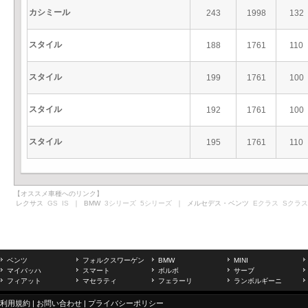
カシミール
243
1998
132
スタイル
188
1761
110
スタイル
199
1761
100
スタイル
192
1761
100
スタイル
195
1761
110
【オススメ車種へのリンク】
レクサス
GS
IS
｜ BMW
3シリーズ
5シリーズ
｜ メルセデス・ベンツ
Eクラス
Sクラス
ベンツ
フォルクスワーゲン
BMW
MINI
マイバッハ
スマート
ボルボ
サーブ
フィアット
マセラティ
フェラーリ
ランボルギーニ
利用規約
|
お問い合わせ
|
プライバシーポリシー