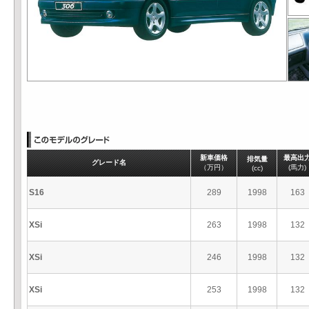
新車価格
最高出
排気量
グレード名
（万円）
(馬力)
(cc)
S16
289
1998
163
XSi
263
1998
132
XSi
246
1998
132
XSi
253
1998
132