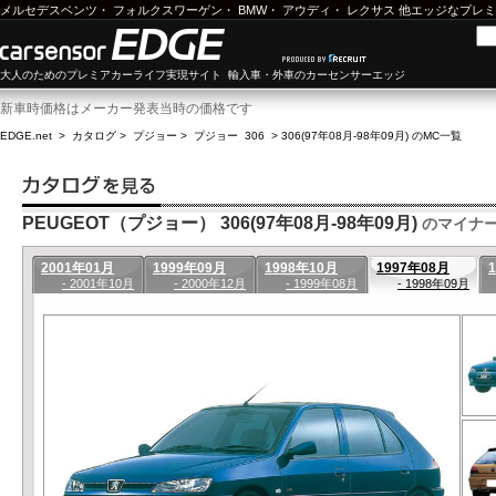
メルセデスベンツ
・
フォルクスワーゲン
・
BMW
・
アウディ
・
レクサス
他エッジなプレミ
大人のためのプレミアカーライフ実現サイト 輸入車・外車のカーセンサーエッジ
新車時価格はメーカー発表当時の価格です
EDGE.net
>
カタログ
>
プジョー
>
プジョー 306
>
306(97年08月-98年09月) のMC一覧
PEUGEOT（プジョー） 306(97年08月-98年09月)
のマイナ
2001年01月
1999年09月
1998年10月
1997年08月
- 2001年10月
- 2000年12月
- 1999年08月
- 1998年09月