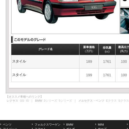
新車価格
最高出
排気量
グレード名
（万円）
(馬力)
(cc)
スタイル
189
1761
100
スタイル
199
1761
100
【オススメ車種へのリンク】
レクサス
GS
IS
｜ BMW
3シリーズ
5シリーズ
｜ メルセデス・ベンツ
Eクラス
Sクラス
ベンツ
フォルクスワーゲン
BMW
MINI
マイバッハ
スマート
ボルボ
サーブ