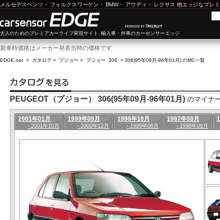
メルセデスベンツ
・
フォルクスワーゲン
・
BMW
・
アウディ
・
レクサス
他エッジなプレミ
大人のためのプレミアカーライフ実現サイト 輸入車・外車のカーセンサーエッジ
新車時価格はメーカー発表当時の価格です
EDGE.net
>
カタログ
>
プジョー
>
プジョー 306
>
306(95年09月-96年01月) のMC一覧
PEUGEOT（プジョー） 306(95年09月-96年01月)
のマイナ
2001年01月
1999年09月
1998年10月
1997年08月
- 2001年10月
- 2000年12月
- 1999年08月
- 1998年09月