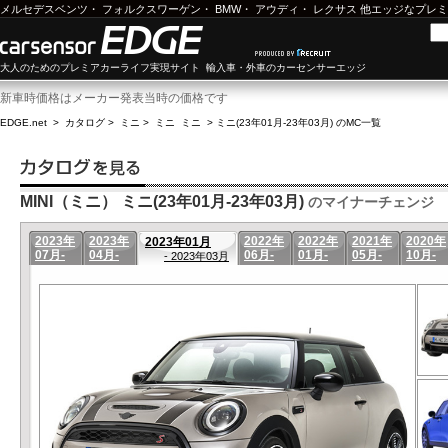
メルセデスベンツ
・
フォルクスワーゲン
・
BMW
・
アウディ
・
レクサス
他エッジなプレミ
大人のためのプレミアカーライフ実現サイト 輸入車・外車のカーセンサーエッジ
新車時価格はメーカー発表当時の価格です
EDGE.net
>
カタログ
>
ミニ
>
ミニ ミニ
>
ミニ(23年01月-23年03月) のMC一覧
MINI（ミニ） ミニ(23年01月-23年03月)
のマイナーチェンジ
2023年
2023年
2022年
2022年
2021年
2020年
2023年01月
07月-
04月-
06月-
01月-
05月-
10月-
- 2023年03月