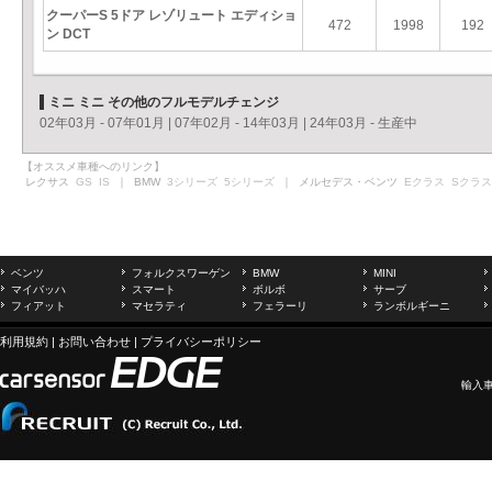
クーパーS 5ドア レゾリュート エディショ
472
1998
192
ン DCT
ミニ ミニ その他のフルモデルチェンジ
02年03月 - 07年01月
|
07年02月 - 14年03月
|
24年03月 - 生産中
【オススメ車種へのリンク】
レクサス
GS
IS
｜ BMW
3シリーズ
5シリーズ
｜ メルセデス・ベンツ
Eクラス
Sクラス
ベンツ
フォルクスワーゲン
BMW
MINI
マイバッハ
スマート
ボルボ
サーブ
フィアット
マセラティ
フェラーリ
ランボルギーニ
利用規約
|
お問い合わせ
|
プライバシーポリシー
輸入