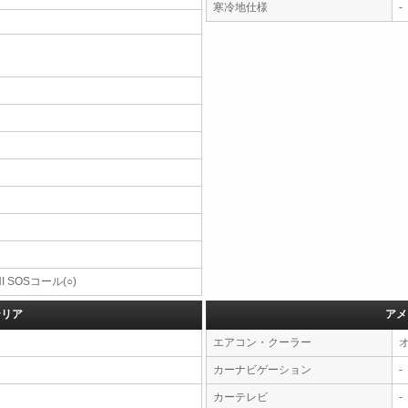
寒冷地仕様
-
NI SOSコール(○)
テリア
アメ
エアコン・クーラー
カーナビゲーション
-
カーテレビ
-