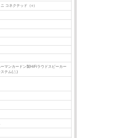
ミニ コネクテッド（○）
ハーマンカードン製HiFiラウドスピーカー
ステム(△)
△