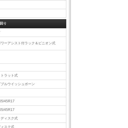
回り
右
パワーアシスト付ラック＆ピニオン式
ストラット式
ダブルウイッシュボーン
05/45R17
05/45R17
Ｖディスク式
ディスク式