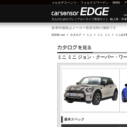
メルセデスベンツ
・
フォルクスワーゲン
・
BMW
・
ア
大人のためのプレミアカーライフ実現サイト 輸入車・外
新車時価格はメーカー発表当時の価格です
EDGE.net
>
カタログ
>
ミニ
>
ミニ ミニ
>
ミニ(21
ミニ ミニ ジョン・クーパー・ワー
基本スペック