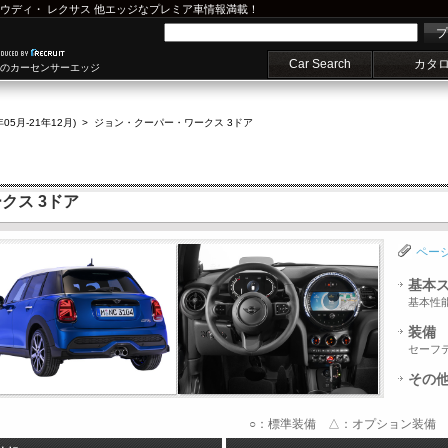
ウディ
・
レクサス
他エッジなプレミア車情報満載！
プ
Car Search
カタ
車のカーセンサーエッジ
年05月-21年12月)
>
ジョン・クーパー・ワークス 3ドア
クス 3ドア
ペー
基本
基本性
装備
セーフ
その
○：標準装備 △：オプション装備 