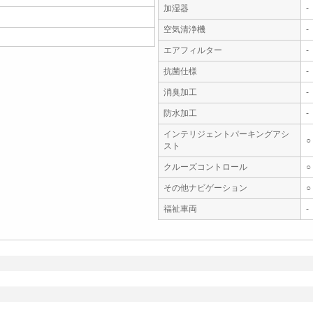
加湿器
-
空気清浄機
-
エアフィルター
-
抗菌仕様
-
消臭加工
-
防水加工
-
インテリジェントパーキングアシ
○
スト
クルーズコントロール
○
その他ナビゲーション
○
福祉車両
-