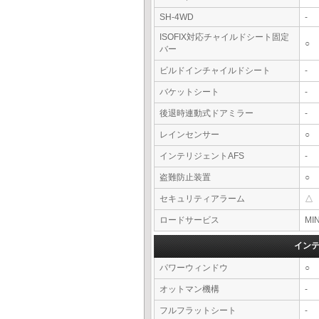
SH-4WD
-
ISOFIX対応チャイルドシート固定
○
バー
ビルドインチャイルドシート
-
バケットシート
-
後退時連動式ドアミラー
-
レインセンサー
○
インテリジェントAFS
-
盗難防止装置
○
セキュリティアラーム
△
ロードサービス
MI
イン
パワーウィンドウ
○
オットマン機構
-
フルフラットシート
-