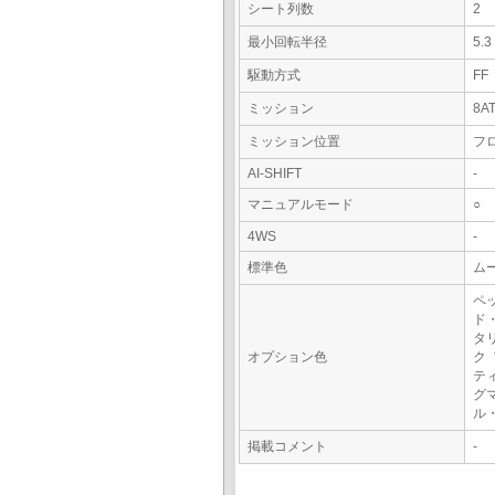
シート列数
2
最小回転半径
5.
駆動方式
FF
ミッション
8A
ミッション位置
フ
AI-SHIFT
-
マニュアルモード
○
4WS
-
標準色
ム
ペ
ド
タ
オプション色
ク
テ
グ
ル
掲載コメント
-