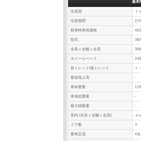
基本
生産国
ド
生産期間
21
新車時車両価格
4
型式
3B
全長ｘ全幅ｘ全高
38
ホイールベース
24
前トレッド/後トレッド
-/
最低地上高
-
車体重量
12
車体総重量
-
最大積載量
-
室内 (全長ｘ全幅ｘ全高)
-x
ドア数
3
乗車定員
4名