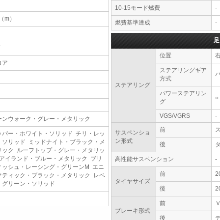
10-15モード燃費
-
3（m）
燃費基準達成
-
足
T
位置
ロア
ステアリングギア
方式
ステアリング
パワーステアリン
○
グ
VGS/VGRS
-
ーンウォーク・グレー・メタリック
前
サスペンショ
ッパー・ホワイト・ソリッド チリ・レッ
ン形式
・ソリッド ミッドナイト・ブラック・メ
後
リック ルーフトップ・グレー・メタリッ
 アイランド・ブルー・メタリック ブリ
高性能サスペンション
-
ィッシュ・レーシング・グリーンM エニ
前
2
マティック・ブラック・メタリック レベ
タイヤサイズ
・グリーン・ソリッド
後
2
前
ブレーキ形式
後