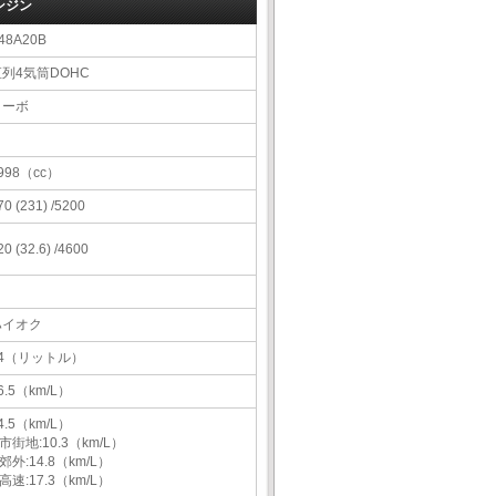
ンジン
48A20B
直列4気筒DOHC
ターボ
998（cc）
70 (231) /5200
20 (32.6) /4600
ハイオク
44（リットル）
6.5（km/L）
4.5（km/L）
市街地:10.3（km/L）
郊外:14.8（km/L）
高速:17.3（km/L）