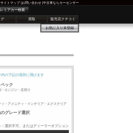
サイトマップ
|
お問い合わせ
|
中古車ならカーセンサー
レミアカー検索
ログ
買取
販売店クチコミ
お気に入り
未登録
ジ内の下記の場所に飛びます
スペック
能・エンジン・足回り
ティ・アメニティ・インテリア・エクステリア
他のグレード選択
-：選択不可、またはディーラーオプション