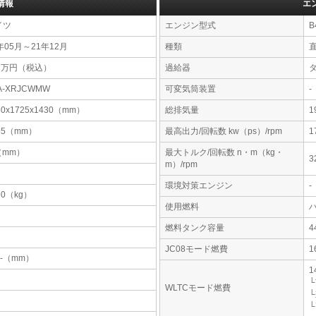
情報
エ
イツ
エンジン型式
B
年05月～21年12月
種類
82万円（税込）
過給器
A-XRJCWMW
可変気筒装置
-
80x1725x1430（mm）
総排気量
1
95（mm）
最高出力/回転数 kw（ps）/rpm
1
-（mm）
最大トルク/回転数 n・m（kg・
3
m）/rpm
環境対策エンジン
-
90（kg）
使用燃料
燃料タンク容量
JC08モード燃費
1
-x-（mm）
1
└
WLTCモード燃費
└
└