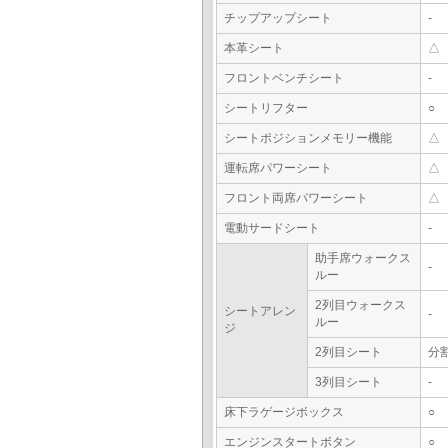
チップアップシート
-
本革シート
△
フロントベンチシート
-
シートリフター
○
シートポジションメモリー機能
△
運転席パワーシート
△
フロント両席パワーシート
△
電動サードシート
-
助手席ウォークス
-
ルー
2列目ウォークス
シートアレン
-
ルー
ジ
2列目シート
分
3列目シート
-
床下ラゲージボックス
○
エンジンスタートボタン
○