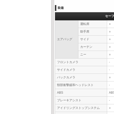
装備
セー
運転席
○
助手席
○
エアバッグ
サイド
○
カーテン
○
ニー
○
フロントカメラ
-
サイドカメラ
-
バックカメラ
○
頸部衝撃緩和ヘッドレスト
-
ABS
AB
ブレーキアシスト
-
アイドリングストップシステム
○