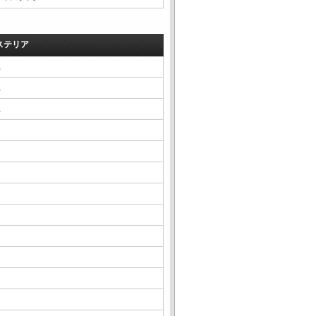
ステリア
△
△
△