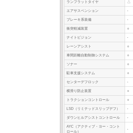
ランフラットタイヤ
△
エアサスペンション
-
ブレーキ系装備
-
衝突軽減装置
○
ナイトビジョン
-
レーンアシスト
○
車間距離自動制御システム
○
ソナー
○
駐車支援システム
○
センターデフロック
-
横滑り防止装置
○
トラクションコントロール
○
LSD（リミテッドスリップデフ）
-
ダウンヒルアシストコントロール
-
AYC（アクティブ・ヨー・コント
-
ロール）