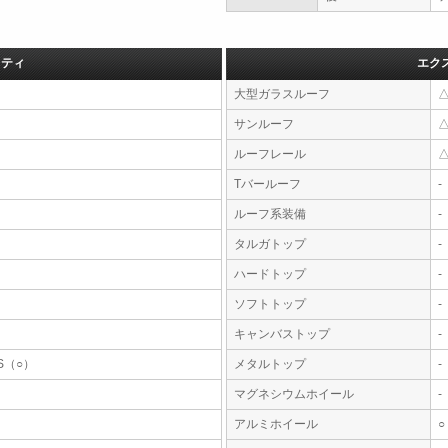
フティ
エク
大型ガラスルーフ
サンルーフ
ルーフレール
Tバールーフ
-
ルーフ系装備
-
タルガトップ
-
ハードトップ
-
ソフトトップ
-
キャンバストップ
-
S（○）
メタルトップ
-
マグネシウムホイール
-
アルミホイール
○