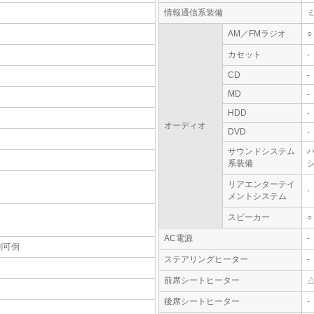
情報通信系装備
AM／FMラジオ
○
カセット
-
CD
-
MD
-
HDD
-
オーディオ
DVD
-
サウンドシステム
系装備
シ
リアエンターテイ
-
メントシステム
スピーカー
○
AC電源
-
割可倒
ステアリングヒーター
-
前席シートヒーター
後席シートヒーター
-