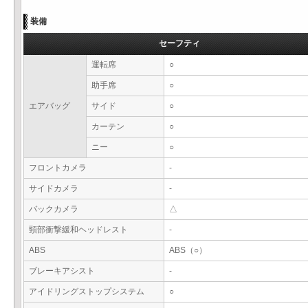
装備
セーフティ
運転席
○
助手席
○
エアバッグ
サイド
○
カーテン
○
ニー
○
フロントカメラ
-
サイドカメラ
-
バックカメラ
△
頸部衝撃緩和ヘッドレスト
-
ABS
ABS（○）
ブレーキアシスト
-
アイドリングストップシステム
○