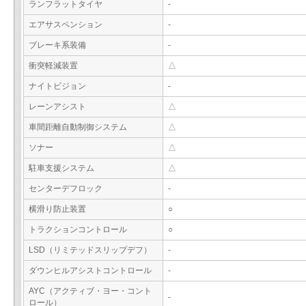
ランフラットタイヤ
-
エアサスペンション
-
ブレーキ系装備
-
衝突軽減装置
△
ナイトビジョン
-
レーンアシスト
△
車間距離自動制御システム
△
ソナー
△
駐車支援システム
△
センターデフロック
-
横滑り防止装置
○
トラクションコントロール
○
LSD（リミテッドスリップデフ）
-
ダウンヒルアシストコントロール
-
AYC（アクティブ・ヨー・コント
-
ロール）