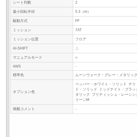
シート列数
2
最小回転半径
5.3（m）
駆動方式
FF
ミッション
7AT
ミッション位置
フロア
AI-SHIFT
△
マニュアルモード
○
4WS
-
標準色
ムーンウォーク・グレー・メタリッ
ペッパー・ホワイト・ソリッド チリ
ド・ソリッド ミッドナイト・ブラッ
オプション色
タリック ブリティッシュ・レーシン
リーンM
掲載コメント
-