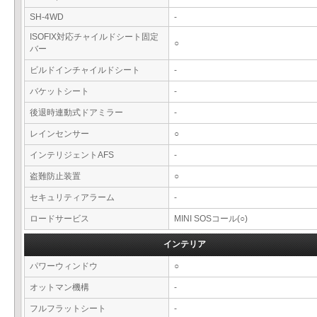
SH-4WD
-
ISOFIX対応チャイルドシート固定
○
バー
ビルドインチャイルドシート
-
バケットシート
-
後退時連動式ドアミラー
-
レインセンサー
○
インテリジェントAFS
-
盗難防止装置
○
セキュリティアラーム
-
ロードサービス
MINI SOSコール(○)
インテリア
パワーウィンドウ
○
オットマン機構
-
フルフラットシート
-