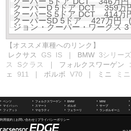
クーパー 5ドア DCT 346万円 
クーパーD 5ドア DCT 359万円
クーパーS 5ドア DCT 414万円
クーパーSD 5ドア 427万円 (8
ジョン・クーパー・ワークス 3ドア
【オススメ車種へのリンク】
レクサス
GS
IS
｜ BMW
3シリー
ス
Sクラス
｜ フォルクスワーゲン
ェ
911
｜ ボルボ
V70
｜ ミニ
ミニ
ベンツ
フォルクスワーゲン
BMW
MINI
マイバッハ
スマート
ボルボ
サーブ
フィアット
マセラティ
フェラーリ
ランボルギーニ
利用規約
|
お問い合わせ
|
プライバシーポリシー