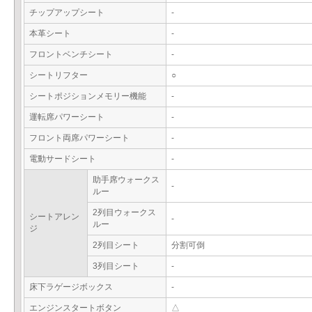
チップアップシート
-
本革シート
-
フロントベンチシート
-
シートリフター
○
シートポジションメモリー機能
-
運転席パワーシート
-
フロント両席パワーシート
-
電動サードシート
-
助手席ウォークス
-
ルー
2列目ウォークス
シートアレン
-
ルー
ジ
2列目シート
分割可倒
3列目シート
-
床下ラゲージボックス
-
エンジンスタートボタン
△