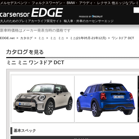
メルセデスベンツ
・
フォルクスワーゲン
・
BMW
・
アウディ
・
レクサス
他エッジなプレミ
大人のためのプレミアカーライフ実現サイト 輸入車・外車のカーセンサーエッジ
新車時価格はメーカー発表当時の価格です
EDGE.net
>
カタログ
>
ミニ
>
ミニ ミニ
>
ミニ(21年05月-21年12月)
>
ワン 3ドア DCT
ミニ ミニ ワン 3ドア DCT
基本スペック