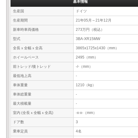
基本情報
生産国
ドイツ
生産期間
21年05月～21年12月
新車時車両価格
273万円（税込）
型式
3BA-XR15MW
全長ｘ全幅ｘ全高
3865x1725x1430（mm）
ホイールベース
2495（mm）
前トレッド/後トレッド
-/-（mm）
最低地上高
-
車体重量
1210（kg）
車体総重量
-
最大積載量
-
室内 (全長ｘ全幅ｘ全高)
-x-x-（mm）
ドア数
3
乗車定員
4名