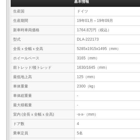
基本情報
生産国
ドイツ
生産期間
19年01月～19年09月
新車時車両価格
1764.8万円（税込）
型式
DLA-222173
全長ｘ全幅ｘ全高
5285x1915x1495（mm）
ホイールベース
3165（mm）
前トレッド/後トレッド
1630/1645（mm）
最低地上高
125（mm）
車体重量
2300（kg）
車体総重量
-
最大積載量
-
室内 (全長ｘ全幅ｘ全高)
-x-x-（mm）
ドア数
4
乗車定員
5名