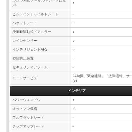
ISOFIX対応チャイルドシート固定
○
バー
ビルドインチャイルドシート
-
バケットシート
-
後退時連動式ドアミラー
○
レインセンサー
○
インテリジェントAFS
○
盗難防止装置
○
セキュリティアラーム
-
24時間「緊急通報」「故障通報」サ
ロードサービス
(○)
インテリア
パワーウィンドウ
○
オットマン機構
△
フルフラットシート
-
チップアップシート
-