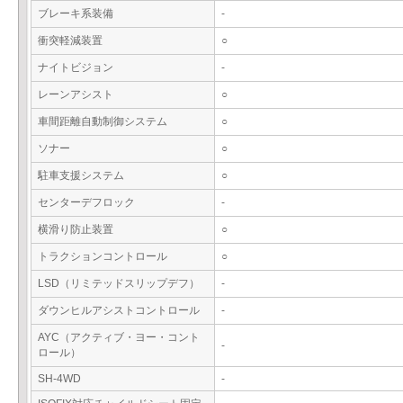
ブレーキ系装備
-
衝突軽減装置
○
ナイトビジョン
-
レーンアシスト
○
車間距離自動制御システム
○
ソナー
○
駐車支援システム
○
センターデフロック
-
横滑り防止装置
○
トラクションコントロール
○
LSD（リミテッドスリップデフ）
-
ダウンヒルアシストコントロール
-
AYC（アクティブ・ヨー・コント
-
ロール）
SH-4WD
-