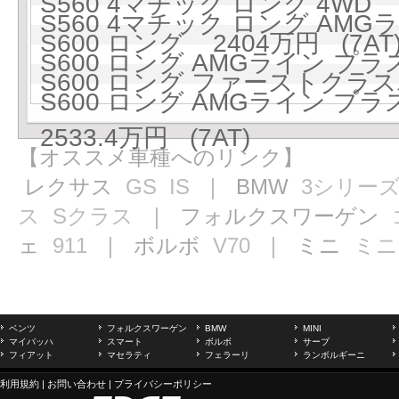
S560 4マチック ロング 4WD 1
S560 4マチック ロング AMGラ
S600 ロング 2404万円 (7AT
S600 ロング AMGライン プラス 
S600 ロング ファーストクラスパ
S600 ロング AMGライン 
2533.4万円 (7AT)
【オススメ車種へのリンク】
レクサス
GS
IS
｜ BMW
3シリー
ス
Sクラス
｜ フォルクスワーゲン
ェ
911
｜ ボルボ
V70
｜ ミニ
ミニ
ベンツ
フォルクスワーゲン
BMW
MINI
マイバッハ
スマート
ボルボ
サーブ
フィアット
マセラティ
フェラーリ
ランボルギーニ
利用規約
|
お問い合わせ
|
プライバシーポリシー