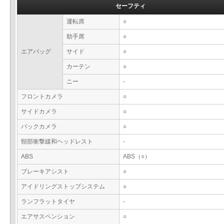
セーフティ
運転席
○
助手席
○
エアバッグ
サイド
○
カーテン
○
ニー
-
フロントカメラ
○
サイドカメラ
○
バックカメラ
○
頸部衝撃緩和ヘッドレスト
-
ABS
ABS（○）
ブレーキアシスト
○
アイドリングストップシステム
○
ランフラットタイヤ
-
エアサスペンション
○