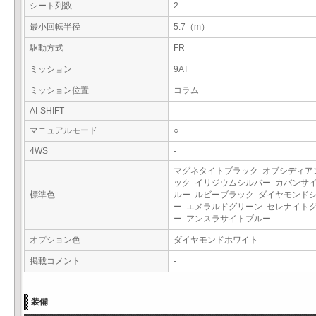
シート列数
2
最小回転半径
5.7（m）
駆動方式
FR
ミッション
9AT
ミッション位置
コラム
AI-SHIFT
-
マニュアルモード
○
4WS
-
マグネタイトブラック オブシディア
ック イリジウムシルバー カバンサ
標準色
ルー ルビーブラック ダイヤモンド
ー エメラルドグリーン セレナイト
ー アンスラサイトブルー
オプション色
ダイヤモンドホワイト
掲載コメント
-
装備