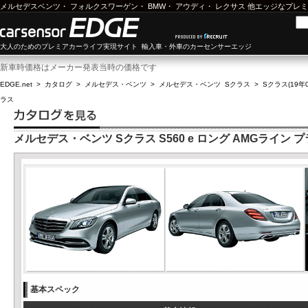
メルセデスベンツ
・
フォルクスワーゲン
・
BMW
・
アウディ
・
レクサス
他エッジなプレミ
大人のためのプレミアカーライフ実現サイト 輸入車・外車のカーセンサーエッジ
新車時価格はメーカー発表当時の価格です
EDGE.net
>
カタログ
>
メルセデス・ベンツ
>
メルセデス・ベンツ Sクラス
>
Sクラス(19年0
ラス
メルセデス・ベンツ Sクラス S560 e ロング AMGライン 
基本スペック