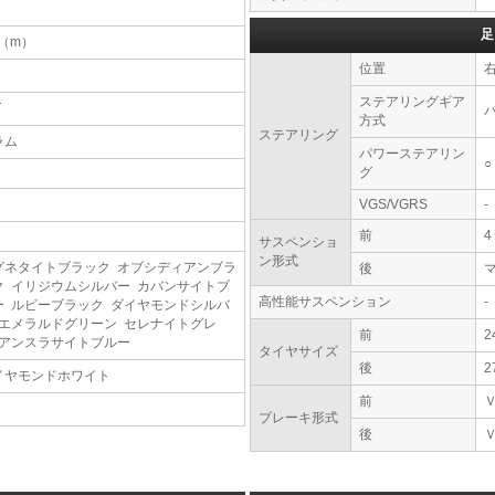
足
7（m）
位置
ステアリングギア
T
方式
ステアリング
ラム
パワーステアリン
○
グ
VGS/VGRS
-
前
サスペンショ
ン形式
グネタイトブラック オブシディアンブラ
後
ク イリジウムシルバー カバンサイトブ
高性能サスペンション
-
ー ルビーブラック ダイヤモンドシルバ
 エメラルドグリーン セレナイトグレ
前
2
 アンスラサイトブルー
タイヤサイズ
後
2
イヤモンドホワイト
前
ブレーキ形式
後