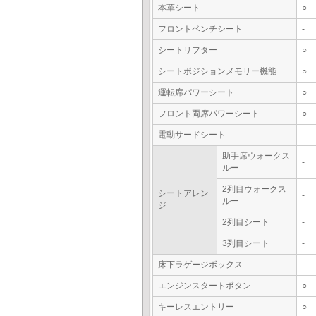
本革シート
○
フロントベンチシート
-
シートリフター
○
シートポジションメモリー機能
○
運転席パワーシート
○
フロント両席パワーシート
○
電動サードシート
-
助手席ウォークス
-
ルー
2列目ウォークス
シートアレン
-
ルー
ジ
2列目シート
-
3列目シート
-
床下ラゲージボックス
-
エンジンスタートボタン
○
キーレスエントリー
○