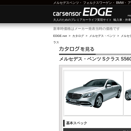
メルセデスベンツ
・
フォルクスワーゲン
・
BMW
・
ア
大人のためのプレミアカーライフ実現サイト 輸入車・外
新車時価格はメーカー発表当時の価格です
EDGE.net
>
カタログ
>
メルセデス・ベンツ
>
メルセ
ラス
メルセデス・ベンツ Sクラス S560
基本スペック