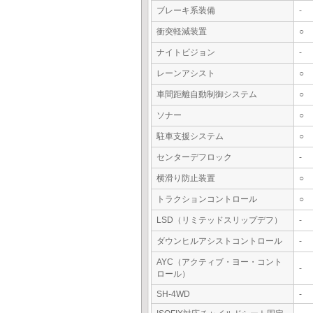
ブレーキ系装備
-
衝突軽減装置
○
ナイトビジョン
-
レーンアシスト
○
車間距離自動制御システム
○
ソナー
○
駐車支援システム
○
センターデフロック
-
横滑り防止装置
○
トラクションコントロール
○
LSD（リミテッドスリップデフ）
-
ダウンヒルアシストコントロール
-
AYC（アクティブ・ヨー・コント
-
ロール）
SH-4WD
-