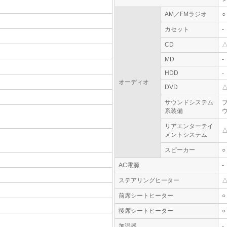
AM／FMラジオ
○
カセット
-
CD
MD
-
HDD
-
オーディオ
DVD
サウンドシステム
系装備
リアエンターテイ
メントシステム
スピーカー
○
AC電源
-
ステアリングヒーター
前席シートヒーター
○
後席シートヒーター
○
加湿器
-