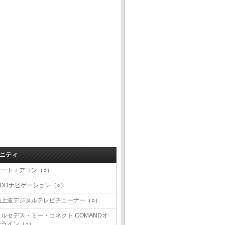
ニティ
オートエアコン（○）
HDDナビゲーション（○）
地上波デジタルテレビチューナー（○）
メルセデス・ミー・コネクト COMANDオ
ンライン（○）