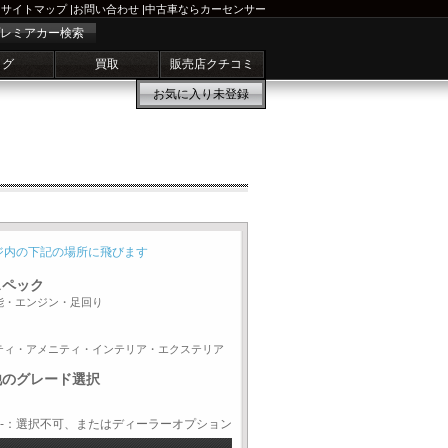
サイトマップ
|
お問い合わせ
|
中古車ならカーセンサー
レミアカー検索
ログ
買取
販売店クチコミ
お気に入り
未登録
ジ内の下記の場所に飛びます
スペック
能・エンジン・足回り
ティ・アメニティ・インテリア・エクステリア
他のグレード選択
-：選択不可、またはディーラーオプション