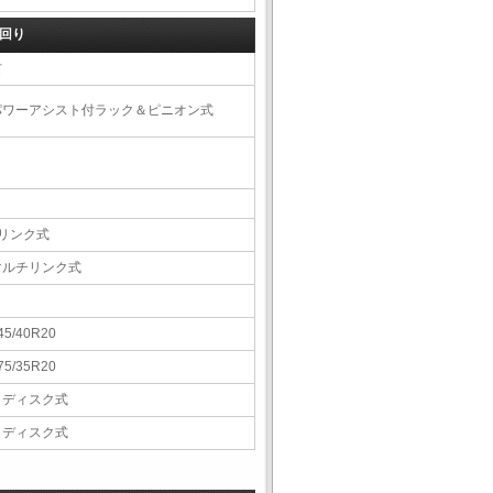
回り
右
パワーアシスト付ラック＆ピニオン式
4リンク式
マルチリンク式
45/40R20
75/35R20
Ｖディスク式
Ｖディスク式