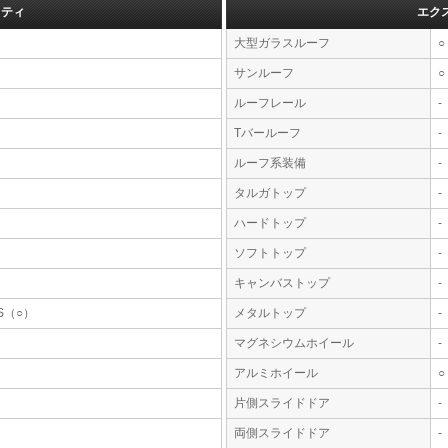
フティ
エク
大型ガラスルーフ
○
サンルーフ
○
ルーフレール
-
Tバールーフ
-
ルーフ系装備
-
タルガトップ
-
ハードトップ
-
ソフトトップ
-
キャンバストップ
-
S（○）
メタルトップ
-
マグネシウムホイール
-
アルミホイール
○
片側スライドドア
-
両側スライドドア
-