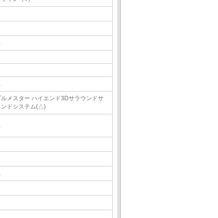
△
△
ブルメスター ハイエンド3Dサラウンドサ
ウンドシステム(△)
△
△