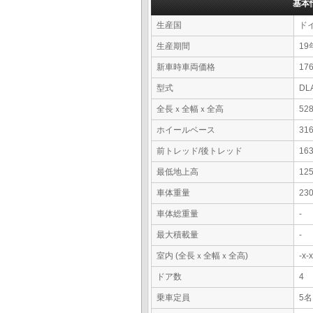
基本
生産国
ド
生産期間
19
新車時車両価格
17
型式
DL
全長ｘ全幅ｘ全高
52
ホイールベース
31
前トレッド/後トレッド
16
最低地上高
12
車体重量
23
車体総重量
-
最大積載量
-
室内 (全長ｘ全幅ｘ全高)
-x
ドア数
4
乗車定員
5名