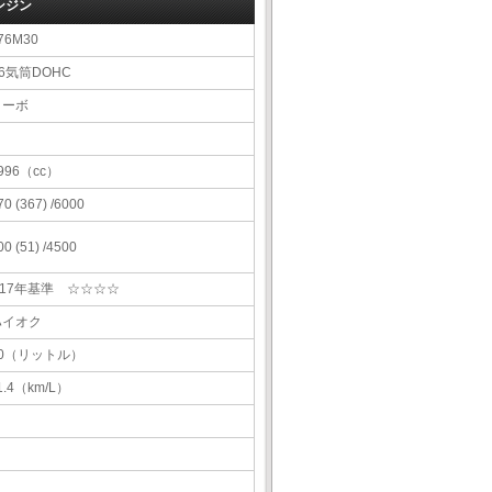
ンジン
76M30
6気筒DOHC
ターボ
996（cc）
70 (367) /6000
00 (51) /4500
H17年基準 ☆☆☆☆
ハイオク
70（リットル）
1.4（km/L）