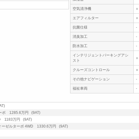
空気清浄機
○
エアフィルター
○
抗菌仕様
-
消臭加工
-
防水加工
-
インテリジェントパーキングアシ
○
スト
クルーズコントロール
○
その他ナビゲーション
-
福祉車両
-
T)
 1285.6万円 (9AT)
1183万円 (9AT)
ーゼルターボ 4WD 1330.6万円 (9AT)