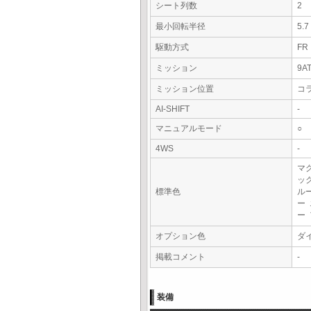
シート列数
2
最小回転半径
5.
駆動方式
FR
ミッション
9A
ミッション位置
コ
AI-SHIFT
-
マニュアルモード
○
4WS
-
マ
ッ
標準色
ル
ー
ー
オプション色
ダ
掲載コメント
-
装備