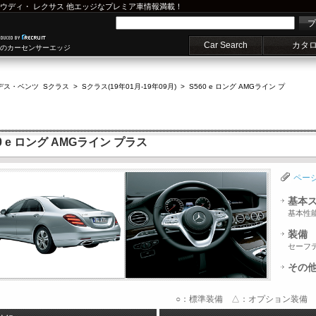
ウディ
・
レクサス
他エッジなプレミア車情報満載！
プ
Car Search
カタ
車のカーセンサーエッジ
デス・ベンツ Sクラス
>
Sクラス(19年01月-19年09月)
>
S560 e ロング AMGライン プ
 e ロング AMGライン プラス
ペー
基本
基本性
装備
セーフ
その
○：標準装備 △：オプション装備 