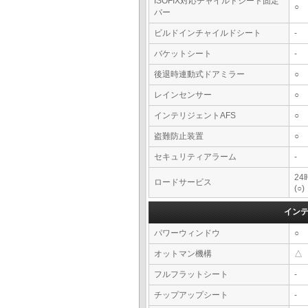
ISOFIX対応チャイルドシート固定
○
バー
ビルドインチャイルドシート
-
バケットシート
-
後退時連動式ドアミラー
○
レインセンサー
○
インテリジェントAFS
○
盗難防止装置
○
セキュリティアラーム
-
2
ロードサービス
(○)
イン
パワーウィンドウ
○
オットマン機構
△
フルフラットシート
-
チップアップシート
-