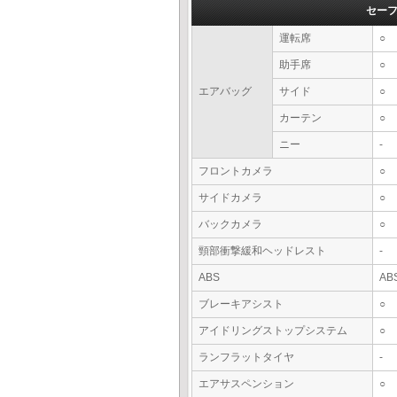
セー
運転席
○
助手席
○
エアバッグ
サイド
○
カーテン
○
ニー
-
フロントカメラ
○
サイドカメラ
○
バックカメラ
○
頸部衝撃緩和ヘッドレスト
-
ABS
AB
ブレーキアシスト
○
アイドリングストップシステム
○
ランフラットタイヤ
-
エアサスペンション
○