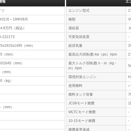
情報
エ
イツ
エンジン型式
2
年01月～19年09月
種類
V
64.8万円（税込）
過給器
A-222173
可変気筒装置
-
85x1915x1495（mm）
総排気量
2
65（mm）
最高出力/回転数 kw（ps）/rpm
2
30/1645（mm）
最大トルク/回転数 n・m（kg・
5
m）/rpm
5（mm）
環境対策エンジン
00（kg）
使用燃料
燃料タンク容量
JC08モード燃費
1
-x-（mm）
WLTCモード燃費
-
10-15モード燃費
-
燃費基準達成
-