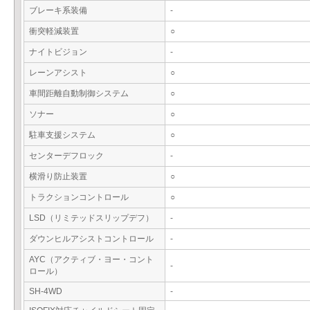
ブレーキ系装備
-
衝突軽減装置
○
ナイトビジョン
-
レーンアシスト
○
車間距離自動制御システム
○
ソナー
○
駐車支援システム
○
センターデフロック
-
横滑り防止装置
○
トラクションコントロール
○
LSD（リミテッドスリップデフ）
-
ダウンヒルアシストコントロール
-
AYC（アクティブ・ヨー・コント
-
ロール）
SH-4WD
-