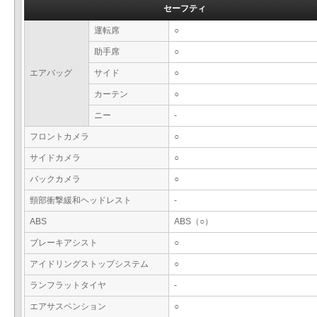
セーフティ
運転席
○
助手席
○
エアバッグ
サイド
○
カーテン
○
ニー
-
フロントカメラ
○
サイドカメラ
○
バックカメラ
○
頸部衝撃緩和ヘッドレスト
-
ABS
ABS（○）
ブレーキアシスト
○
アイドリングストップシステム
○
ランフラットタイヤ
-
エアサスペンション
○