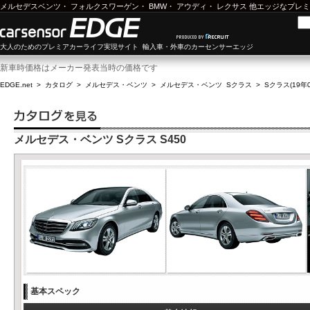
メルセデスベンツ
・
フォルクスワーゲン
・
BMW
・
アウディ
・
レクサス
他エッジなプレミ
大人のためのプレミアカーライフ実現サイト 輸入車・外車のカーセンサーエッジ
新車時価格はメーカー発表当時の価格です
EDGE.net
>
カタログ
>
メルセデス・ベンツ
>
メルセデス・ベンツ Sクラス
>
Sクラス(19年0
メルセデス・ベンツ Sクラス S450
基本スペック