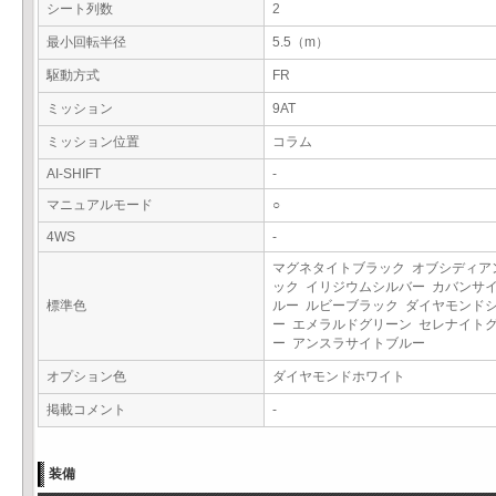
シート列数
2
最小回転半径
5.5（m）
駆動方式
FR
ミッション
9AT
ミッション位置
コラム
AI-SHIFT
-
マニュアルモード
○
4WS
-
マグネタイトブラック オブシディア
ック イリジウムシルバー カバンサ
標準色
ルー ルビーブラック ダイヤモンド
ー エメラルドグリーン セレナイト
ー アンスラサイトブルー
オプション色
ダイヤモンドホワイト
掲載コメント
-
装備