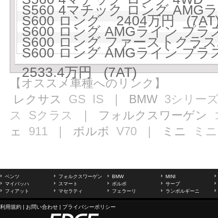
S560 4マチック ロング AMGラ
S600 ロング 2404万円 (7AT
S600 ロング AMGライン プラス 
S600 ロング ファーストクラスパ
S600 ロング AMGライン 
2533.4万円 (7AT)
【オススメ車種へのリンク】
レクサス
GS
IS
｜ BMW
3シリー
ス
Sクラス
｜ フォルクスワーゲン
ェ
911
｜ ボルボ
V70
｜ ミニ
ミニ
ベンツ
フォルクスワーゲン
BMW
MINI
マイバッハ
スマート
ボルボ
サーブ
フィアット
マセラティ
フェラーリ
ランボルギーニ
利用規約
|
お問い合わせ
|
プライバシーポリシー