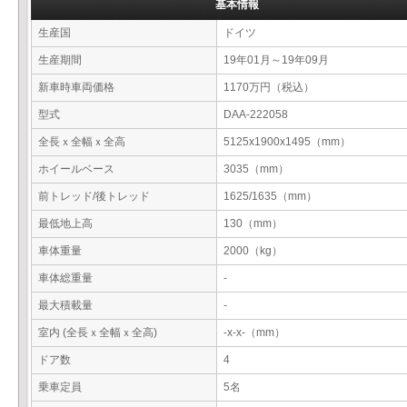
基本情報
生産国
ドイツ
生産期間
19年01月～19年09月
新車時車両価格
1170万円（税込）
型式
DAA-222058
全長ｘ全幅ｘ全高
5125x1900x1495（mm）
ホイールベース
3035（mm）
前トレッド/後トレッド
1625/1635（mm）
最低地上高
130（mm）
車体重量
2000（kg）
車体総重量
-
最大積載量
-
室内 (全長ｘ全幅ｘ全高)
-x-x-（mm）
ドア数
4
乗車定員
5名