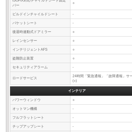
ISOFIX対応チャイルドシート固定
○
バー
ビルドインチャイルドシート
-
バケットシート
-
後退時連動式ドアミラー
○
レインセンサー
○
インテリジェントAFS
○
盗難防止装置
○
セキュリティアラーム
-
24時間「緊急通報」「故障通報」サ
ロードサービス
(○)
インテリア
パワーウィンドウ
○
オットマン機構
-
フルフラットシート
-
チップアップシート
-