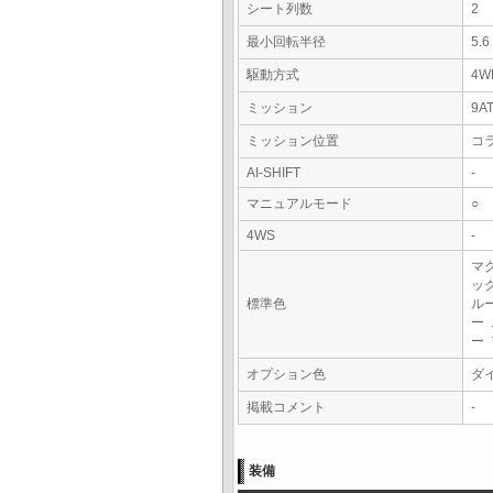
シート列数
2
最小回転半径
5.
駆動方式
4W
ミッション
9A
ミッション位置
コ
AI-SHIFT
-
マニュアルモード
○
4WS
-
マ
ッ
標準色
ル
ー
ー
オプション色
ダ
掲載コメント
-
装備