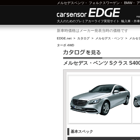
メルセデスベンツ
・
フォルクスワーゲン
・
BMW
・
ア
大人のためのプレミアカーライフ実現サイト 輸入車・外
新車時価格はメーカー発表当時の価格です
EDGE.net
>
カタログ
>
メルセデス・ベンツ
>
メルセ
ターボ 4WD
メルセデス・ベンツ Sクラス S40
基本スペック