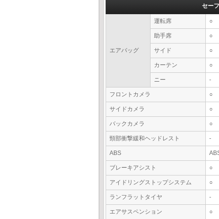
セー
運転席
○
助手席
○
エアバッグ
サイド
○
カーテン
○
ニー
-
フロントカメラ
○
サイドカメラ
○
バックカメラ
○
頸部衝撃緩和ヘッドレスト
-
ABS
AB
ブレーキアシスト
○
アイドリングストップシステム
○
ランフラットタイヤ
-
エアサスペンション
○