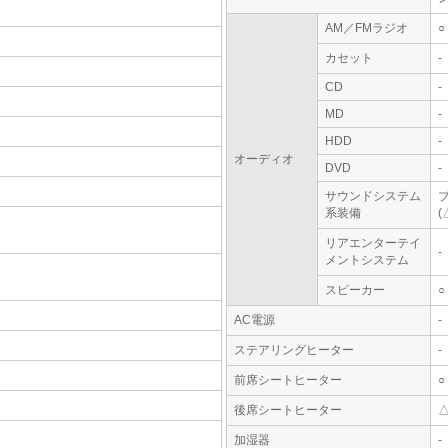
AM／FMラジオ
○
カセット
-
CD
-
MD
-
HDD
-
オーディオ
DVD
-
サウンドシステム
系装備
(
リアエンターテイ
-
メントシステム
スピーカー
○
AC電源
-
ステアリングヒーター
-
前席シートヒーター
○
後席シートヒーター
加湿器
-