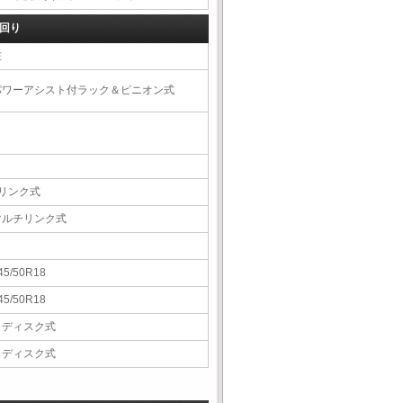
回り
左
パワーアシスト付ラック＆ピニオン式
4リンク式
マルチリンク式
45/50R18
45/50R18
Ｖディスク式
Ｖディスク式