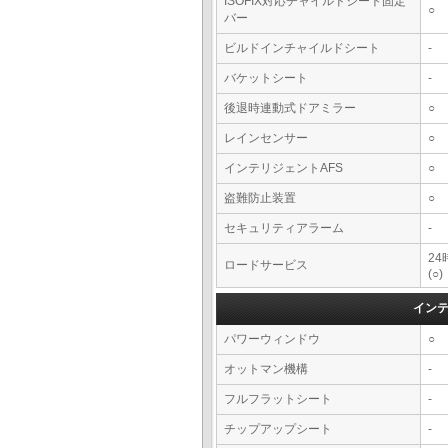
ISOFIX対応チャイルドシート固定
○
バー
ビルドインチャイルドシート
-
バケットシート
-
後退時連動式ドアミラー
○
レインセンサー
○
インテリジェントAFS
○
盗難防止装置
○
セキュリティアラーム
-
2
ロードサービス
(○)
イン
パワーウィンドウ
○
オットマン機構
-
フルフラットシート
-
チップアップシート
-