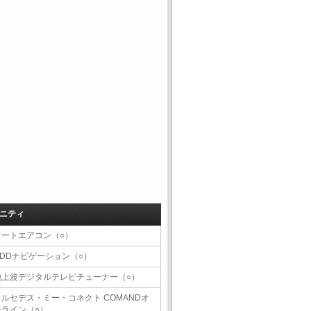
ニティ
オートエアコン（○）
HDDナビゲーション（○）
地上波デジタルテレビチューナー（○）
メルセデス・ミー・コネクト COMANDオ
ンライン（○）