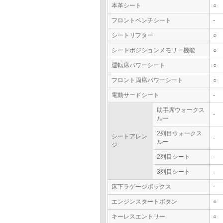
本革シート
○
フロントベンチシート
-
シートリフター
○
シートポジションメモリー機能
○
運転席パワーシート
○
フロント両席パワーシート
○
電動サードシート
-
助手席ウォークス
-
ルー
2列目ウォークス
シートアレン
-
ルー
ジ
2列目シート
-
3列目シート
-
床下ラゲージボックス
-
エンジンスタートボタン
○
キーレスエントリー
○