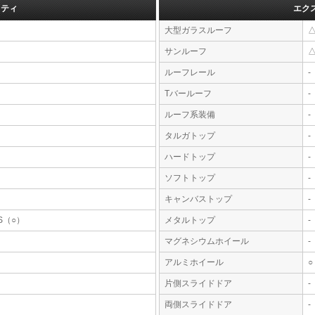
フティ
エク
大型ガラスルーフ
サンルーフ
ルーフレール
-
Tバールーフ
-
ルーフ系装備
-
タルガトップ
-
ハードトップ
-
ソフトトップ
-
キャンバストップ
-
S（○）
メタルトップ
-
マグネシウムホイール
-
アルミホイール
○
片側スライドドア
-
両側スライドドア
-