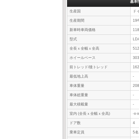
基本
生産国
ド
生産期間
19
新車時車両価格
11
型式
LD
全長ｘ全幅ｘ全高
51
ホイールベース
30
前トレッド/後トレッド
16
最低地上高
-
車体重量
20
車体総重量
-
最大積載量
-
室内 (全長ｘ全幅ｘ全高)
-x
ドア数
4
乗車定員
5名