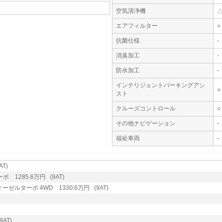
空気清浄機
エアフィルター
○
抗菌仕様
-
消臭加工
-
防水加工
-
インテリジェントパーキングアシ
○
スト
クルーズコントロール
○
その他ナビゲーション
-
福祉車両
-
T)
 1285.6万円 (9AT)
ーゼルターボ 4WD 1330.6万円 (9AT)
AT)