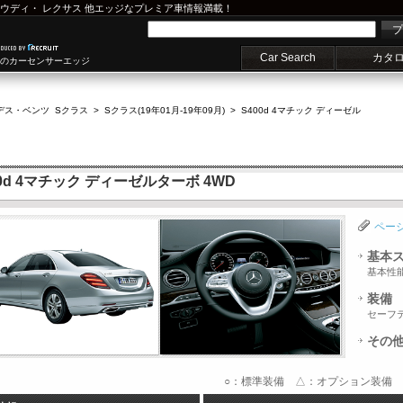
ウディ
・
レクサス
他エッジなプレミア車情報満載！
プ
Car Search
カタ
車のカーセンサーエッジ
デス・ベンツ Sクラス
>
Sクラス(19年01月-19年09月)
>
S400d 4マチック ディーゼル
0d 4マチック ディーゼルターボ 4WD
ペー
基本
基本性
装備
セーフ
その
○：標準装備 △：オプション装備 