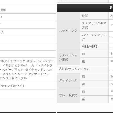
足
6（m）
位置
D
ステアリングギア
T
方式
ステアリング
ラム
パワーステアリン
○
グ
VGS/VGRS
-
前
サスペンショ
ン形式
グネタイトブラック オブシディアンブラ
後
ク イリジウムシルバー カバンサイトブ
高性能サスペンション
-
ー ルビーブラック ダイヤモンドシルバ
 エメラルドグリーン セレナイトグレ
前
2
 アンスラサイトブルー
タイヤサイズ
後
2
イヤモンドホワイト
前
ブレーキ形式
後