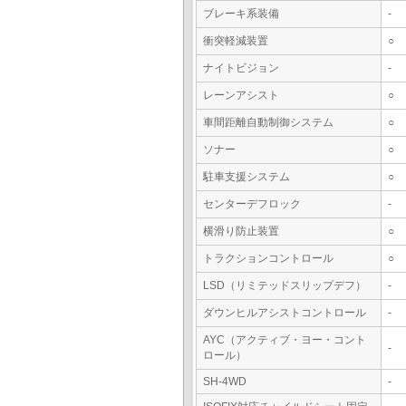
ブレーキ系装備
-
衝突軽減装置
○
ナイトビジョン
-
レーンアシスト
○
車間距離自動制御システム
○
ソナー
○
駐車支援システム
○
センターデフロック
-
横滑り防止装置
○
トラクションコントロール
○
LSD（リミテッドスリップデフ）
-
ダウンヒルアシストコントロール
-
AYC（アクティブ・ヨー・コント
-
ロール）
SH-4WD
-