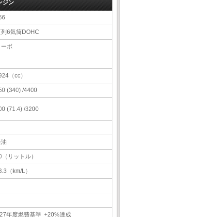
ンジン
56
直列6気筒DOHC
ターボ
924（cc）
50 (340) /4400
00 (71.4) /3200
軽油
70（リットル）
3.3（km/L）
27年度燃費基準 +20%達成