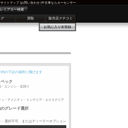
サイトマップ
|
お問い合わせ
|
中古車ならカーセンサー
レミアカー検索
ログ
買取
販売店クチコミ
お気に入り
未登録
ジ内の下記の場所に飛びます
スペック
能・エンジン・足回り
ティ・アメニティ・インテリア・エクステリア
他のグレード選択
-：選択不可、またはディーラーオプション