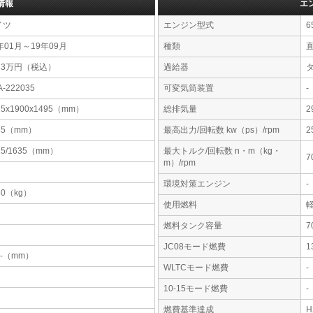
情報
エ
イツ
エンジン型式
6
年01月～19年09月
種類
83万円（税込）
過給器
A-222035
可変気筒装置
-
25x1900x1495（mm）
総排気量
2
35（mm）
最高出力/回転数 kw（ps）/rpm
2
25/1635（mm）
最大トルク/回転数 n・m（kg・
7
m）/rpm
環境対策エンジン
-
80（kg）
使用燃料
燃料タンク容量
JC08モード燃費
1
-x-（mm）
WLTCモード燃費
-
10-15モード燃費
-
燃費基準達成
H