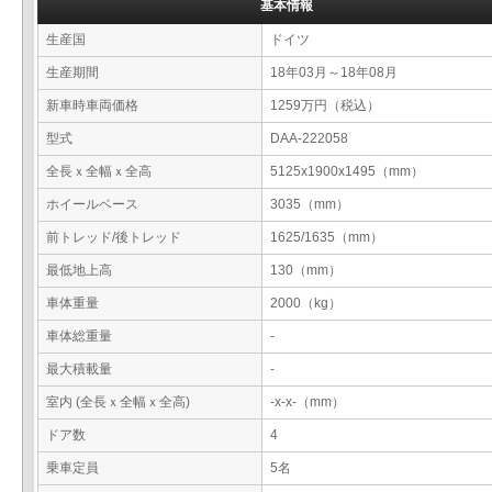
基本情報
生産国
ドイツ
生産期間
18年03月～18年08月
新車時車両価格
1259万円（税込）
型式
DAA-222058
全長ｘ全幅ｘ全高
5125x1900x1495（mm）
ホイールベース
3035（mm）
前トレッド/後トレッド
1625/1635（mm）
最低地上高
130（mm）
車体重量
2000（kg）
車体総重量
-
最大積載量
-
室内 (全長ｘ全幅ｘ全高)
-x-x-（mm）
ドア数
4
乗車定員
5名