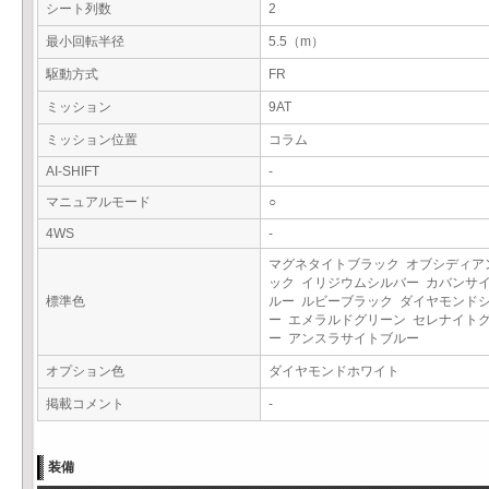
シート列数
2
最小回転半径
5.5（m）
駆動方式
FR
ミッション
9AT
ミッション位置
コラム
AI-SHIFT
-
マニュアルモード
○
4WS
-
マグネタイトブラック オブシディア
ック イリジウムシルバー カバンサ
標準色
ルー ルビーブラック ダイヤモンド
ー エメラルドグリーン セレナイト
ー アンスラサイトブルー
オプション色
ダイヤモンドホワイト
掲載コメント
-
装備