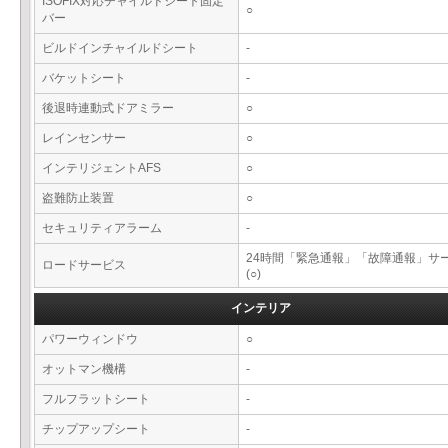
ISOFIX対応チャイルドシート固定
○
バー
ビルドインチャイルドシート
-
バケットシート
-
後退時連動式ドアミラー
○
レインセンサー
○
インテリジェントAFS
○
盗難防止装置
○
セキュリティアラーム
-
24時間「緊急通報」「故障通報」サ
ロードサービス
(○)
インテリア
パワーウィンドウ
○
オットマン機構
-
フルフラットシート
-
チップアップシート
-