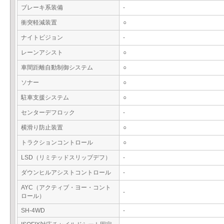
ブレーキ系装備
-
衝突軽減装置
○
ナイトビジョン
-
レーンアシスト
○
車間距離自動制御システム
○
ソナー
○
駐車支援システム
○
センターデフロック
-
横滑り防止装置
○
トラクションコントロール
○
LSD（リミテッドスリップデフ）
-
ダウンヒルアシストコントロール
-
AYC（アクティブ・ヨー・コント
-
ロール）
SH-4WD
-