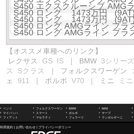
S450 エクスクルーシブ AMGラ
S450 ロング 1473万円 (9AT
S450 ロング 1473万円 (9AT
S450 ロング AMGライン プラス 
S450 ロング AMGライン プラス 
【オススメ車種へのリンク】
レクサス
GS
IS
｜ BMW
3シリー
ス
Sクラス
｜ フォルクスワーゲン
ェ
911
｜ ボルボ
V70
｜ ミニ
ミニ
ベンツ
フォルクスワーゲン
BMW
MINI
マイバッハ
スマート
ボルボ
サーブ
フィアット
マセラティ
フェラーリ
ランボルギーニ
利用規約
|
お問い合わせ
|
プライバシーポリシー