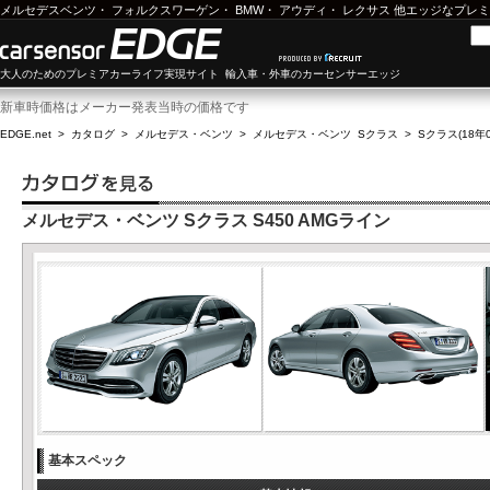
メルセデスベンツ
・
フォルクスワーゲン
・
BMW
・
アウディ
・
レクサス
他エッジなプレミ
大人のためのプレミアカーライフ実現サイト 輸入車・外車のカーセンサーエッジ
新車時価格はメーカー発表当時の価格です
EDGE.net
>
カタログ
>
メルセデス・ベンツ
>
メルセデス・ベンツ Sクラス
>
Sクラス(18年0
メルセデス・ベンツ Sクラス S450 AMGライン
基本スペック