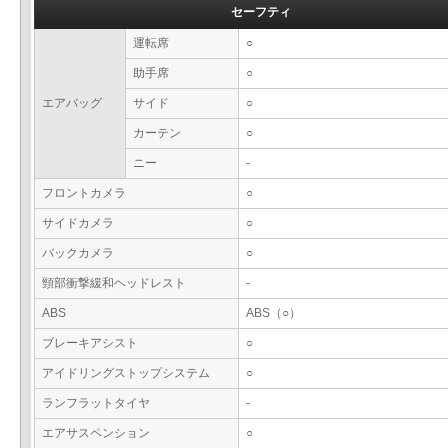
セーフティ
運転席
○
助手席
○
エアバッグ
サイド
○
カーテン
○
ニー
-
フロントカメラ
○
サイドカメラ
○
バックカメラ
○
頸部衝撃緩和ヘッドレスト
-
ABS
ABS（○）
ブレーキアシスト
○
アイドリングストップシステム
○
ランフラットタイヤ
-
エアサスペンション
○