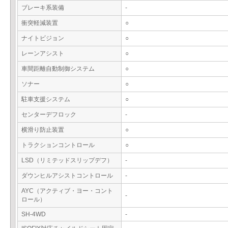
ブレーキ系装備
-
衝突軽減装置
○
ナイトビジョン
○
レーンアシスト
○
車間距離自動制御システム
○
ソナー
○
駐車支援システム
○
センターデフロック
-
横滑り防止装置
○
トラクションコントロール
○
LSD（リミテッドスリップデフ）
-
ダウンヒルアシストコントロール
-
AYC（アクティブ・ヨー・コント
-
ロール）
SH-4WD
-