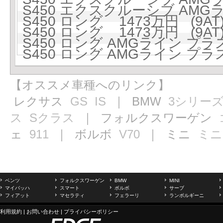
S450 エクスクルーシブ AMGラ
S450 ロング 1473万円 (9AT
S450 ロング 1473万円 (9AT
S450 ロング AMGライン プラス 
S450 ロング AMGライン プラス 
【オススメ車種へのリンク】
レクサス
GS
IS
｜ BMW
3シリー
ス
Sクラス
｜ フォルクスワーゲン
ェ
911
｜ ボルボ
V70
｜ ミニ
ミニ
ベンツ
フォルクスワーゲン
BMW
MINI
マイバッハ
スマート
ボルボ
サーブ
フィアット
マセラティ
フェラーリ
ランボルギーニ
利用規約
|
お問い合わせ
|
プライバシーポリシー