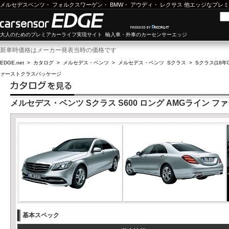
メルセデスベンツ
・
フォルクスワーゲン
・
BMW
・
アウディ
・
レクサス
他エッジなプレミ
大人のためのプレミアカーライフ実現サイト 輸入車・外車のカーセンサーエッジ
新車時価格はメーカー発表当時の価格です
EDGE.net
>
カタログ
>
メルセデス・ベンツ
>
メルセデス・ベンツ Sクラス
>
Sクラス(18年0
ァーストクラスパッケージ
メルセデス・ベンツ Sクラス S600 ロング AMGライン 
基本スペック