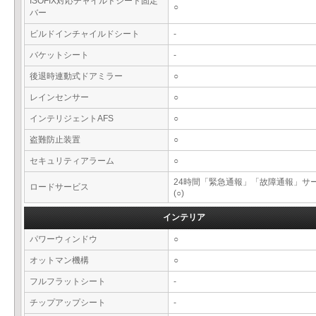
ISOFIX対応チャイルドシート固定
○
バー
ビルドインチャイルドシート
-
バケットシート
-
後退時連動式ドアミラー
○
レインセンサー
○
インテリジェントAFS
○
盗難防止装置
○
セキュリティアラーム
○
24時間「緊急通報」「故障通報」サ
ロードサービス
(○)
インテリア
パワーウィンドウ
○
オットマン機構
○
フルフラットシート
-
チップアップシート
-