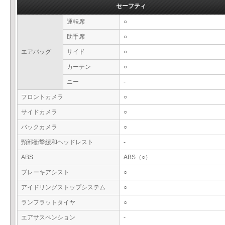
セーフティ
運転席
○
助手席
○
エアバッグ
サイド
○
カーテン
○
ニー
-
フロントカメラ
○
サイドカメラ
○
バックカメラ
○
頸部衝撃緩和ヘッドレスト
-
ABS
ABS（○）
ブレーキアシスト
○
アイドリングストップシステム
○
ランフラットタイヤ
○
エアサスペンション
-