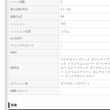
シート列数
2
最小回転半径
5.7（m）
駆動方式
FR
ミッション
7AT
ミッション位置
コラム
AI-SHIFT
-
マニュアルモード
○
4WS
-
マグネタイトブラック オブシディア
ック イリジウムシルバー カバンサ
標準色
ルー ルビーブラック ダイヤモンド
ー エメラルドグリーン セレナイト
ー アンスラサイトブルー
オプション色
ダイヤモンドホワイト
掲載コメント
-
装備