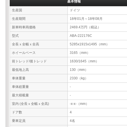
基本情報
生産国
ドイツ
生産期間
18年01月～18年08月
新車時車両価格
2469.4万円（税込）
型式
ABA-222176C
全長ｘ全幅ｘ全高
5285x1915x1495（mm）
ホイールベース
3165（mm）
前トレッド/後トレッド
1630/1645（mm）
最低地上高
130（mm）
車体重量
2330（kg）
車体総重量
-
最大積載量
-
室内 (全長ｘ全幅ｘ全高)
-x-x-（mm）
ドア数
4
乗車定員
4名