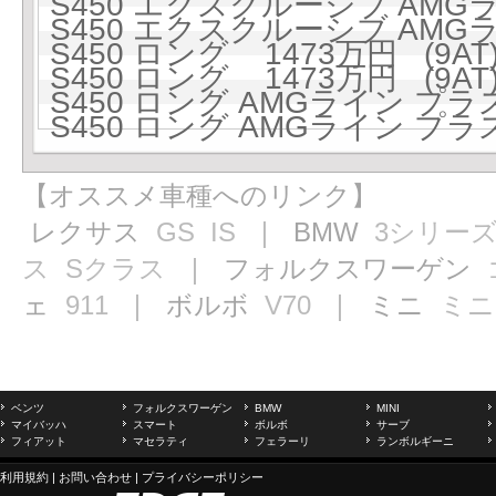
S450 エクスクルーシブ AMGラ
S450 エクスクルーシブ AMGラ
S450 ロング 1473万円 (9AT
S450 ロング 1473万円 (9AT
S450 ロング AMGライン プラス 
S450 ロング AMGライン プラス 
【オススメ車種へのリンク】
レクサス
GS
IS
｜ BMW
3シリー
ス
Sクラス
｜ フォルクスワーゲン
ェ
911
｜ ボルボ
V70
｜ ミニ
ミニ
ベンツ
フォルクスワーゲン
BMW
MINI
マイバッハ
スマート
ボルボ
サーブ
フィアット
マセラティ
フェラーリ
ランボルギーニ
利用規約
|
お問い合わせ
|
プライバシーポリシー