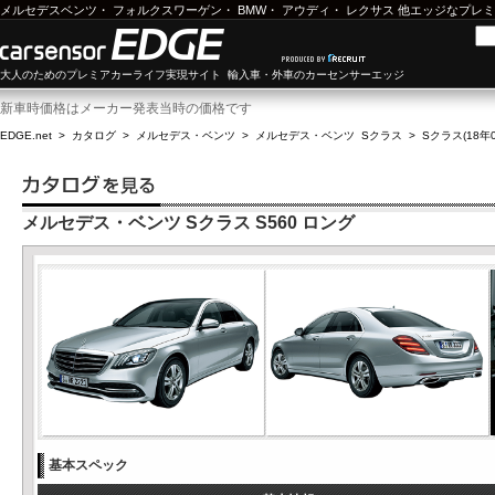
メルセデスベンツ
・
フォルクスワーゲン
・
BMW
・
アウディ
・
レクサス
他エッジなプレミ
大人のためのプレミアカーライフ実現サイト 輸入車・外車のカーセンサーエッジ
新車時価格はメーカー発表当時の価格です
EDGE.net
>
カタログ
>
メルセデス・ベンツ
>
メルセデス・ベンツ Sクラス
>
Sクラス(18年0
メルセデス・ベンツ Sクラス S560 ロング
基本スペック