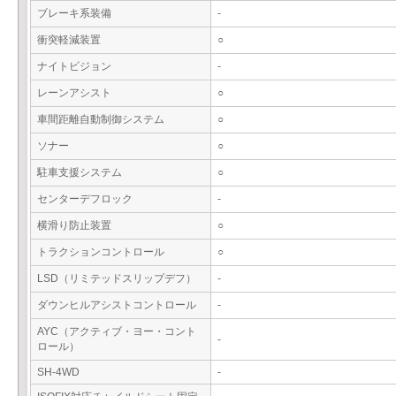
ブレーキ系装備
-
衝突軽減装置
○
ナイトビジョン
-
レーンアシスト
○
車間距離自動制御システム
○
ソナー
○
駐車支援システム
○
センターデフロック
-
横滑り防止装置
○
トラクションコントロール
○
LSD（リミテッドスリップデフ）
-
ダウンヒルアシストコントロール
-
AYC（アクティブ・ヨー・コント
-
ロール）
SH-4WD
-