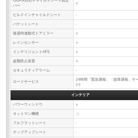
ISOFIX対応チャイルドシート固定
○
バー
ビルドインチャイルドシート
-
バケットシート
-
後退時連動式ドアミラー
○
レインセンサー
○
インテリジェントAFS
○
盗難防止装置
○
セキュリティアラーム
-
24時間「緊急通報」「故障通報」サ
ロードサービス
(○)
インテリア
パワーウィンドウ
○
オットマン機構
△
フルフラットシート
-
チップアップシート
-