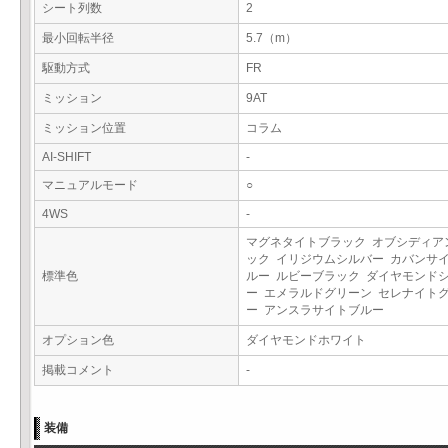
シート列数
2
最小回転半径
5.7（m）
駆動方式
FR
ミッション
9AT
ミッション位置
コラム
AI-SHIFT
-
マニュアルモード
○
4WS
-
マグネタイトブラック オブシディア
ック イリジウムシルバー カバンサ
標準色
ルー ルビーブラック ダイヤモンド
ー エメラルドグリーン セレナイト
ー アンスラサイトブルー
オプション色
ダイヤモンドホワイト
掲載コメント
-
装備