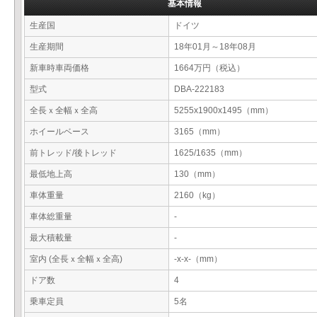
基本情報
生産国
ドイツ
生産期間
18年01月～18年08月
新車時車両価格
1664万円（税込）
型式
DBA-222183
全長ｘ全幅ｘ全高
5255x1900x1495（mm）
ホイールベース
3165（mm）
前トレッド/後トレッド
1625/1635（mm）
最低地上高
130（mm）
車体重量
2160（kg）
車体総重量
-
最大積載量
-
室内 (全長ｘ全幅ｘ全高)
-x-x-（mm）
ドア数
4
乗車定員
5名