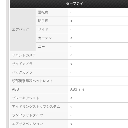
セーフティ
運転席
○
助手席
○
エアバッグ
サイド
○
カーテン
○
ニー
-
フロントカメラ
○
サイドカメラ
○
バックカメラ
○
頸部衝撃緩和ヘッドレスト
-
ABS
ABS（○）
ブレーキアシスト
○
アイドリングストップシステム
○
ランフラットタイヤ
-
エアサスペンション
○