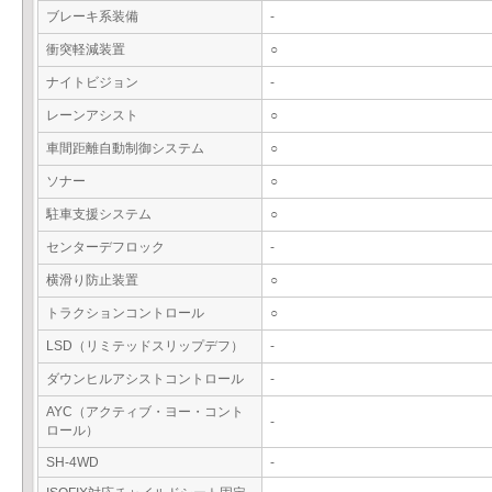
ブレーキ系装備
-
衝突軽減装置
○
ナイトビジョン
-
レーンアシスト
○
車間距離自動制御システム
○
ソナー
○
駐車支援システム
○
センターデフロック
-
横滑り防止装置
○
トラクションコントロール
○
LSD（リミテッドスリップデフ）
-
ダウンヒルアシストコントロール
-
AYC（アクティブ・ヨー・コント
-
ロール）
SH-4WD
-