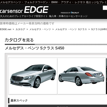
メルセデスベンツ
・
フォルクスワーゲン
・
BMW
・
アウディ
・
レクサス
他エッジなプレミ
大人のためのプレミアカーライフ実現サイト 輸入車・外車のカーセンサーエッジ
新車時価格はメーカー発表当時の価格です
EDGE.net
>
カタログ
>
メルセデス・ベンツ
>
メルセデス・ベンツ Sクラス
>
Sクラス(18年0
メルセデス・ベンツ Sクラス S450
基本スペック