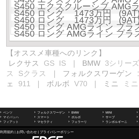
S450 エクスクルーシブ AMGラ
S450 ロング 1473万円 (9AT
S450 ロング 1473万円 (9AT
S450 ロング AMGライン プラス 
S450 ロング AMGライン プラス 
【オススメ車種へのリンク】
レクサス
GS
IS
｜ BMW
3シリー
ス
Sクラス
｜ フォルクスワーゲン
ェ
911
｜ ボルボ
V70
｜ ミニ
ミニ
ベンツ
フォルクスワーゲン
BMW
MINI
マイバッハ
スマート
ボルボ
サーブ
フィアット
マセラティ
フェラーリ
ランボルギーニ
利用規約
|
お問い合わせ
|
プライバシーポリシー