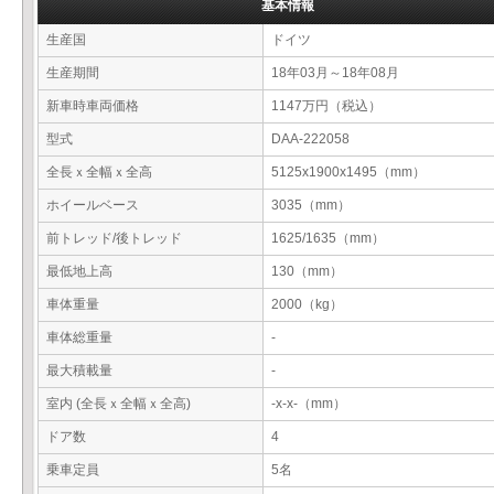
基本情報
生産国
ドイツ
生産期間
18年03月～18年08月
新車時車両価格
1147万円（税込）
型式
DAA-222058
全長ｘ全幅ｘ全高
5125x1900x1495（mm）
ホイールベース
3035（mm）
前トレッド/後トレッド
1625/1635（mm）
最低地上高
130（mm）
車体重量
2000（kg）
車体総重量
-
最大積載量
-
室内 (全長ｘ全幅ｘ全高)
-x-x-（mm）
ドア数
4
乗車定員
5名