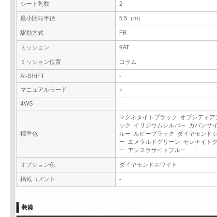
シート列数
2
最小回転半径
5.5（m）
駆動方式
FR
ミッション
9AT
ミッション位置
コラム
AI-SHIFT
-
マニュアルモード
○
4WS
-
マグネタイトブラック オブシディア
ック イリジウムシルバー カバンサ
標準色
ルー ルビーブラック ダイヤモンド
ー エメラルドグリーン セレナイト
ー アンスラサイトブルー
オプション色
ダイヤモンドホワイト
掲載コメント
-
装備