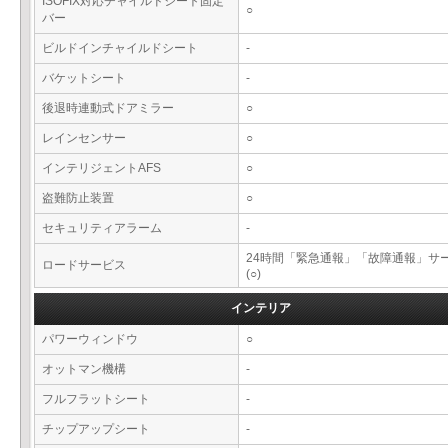
ISOFIX対応チャイルドシート固定
○
バー
ビルドインチャイルドシート
-
バケットシート
-
後退時連動式ドアミラー
○
レインセンサー
○
インテリジェントAFS
○
盗難防止装置
○
セキュリティアラーム
-
24時間「緊急通報」「故障通報」サ
ロードサービス
(○)
インテリア
パワーウィンドウ
○
オットマン機構
-
フルフラットシート
-
チップアップシート
-