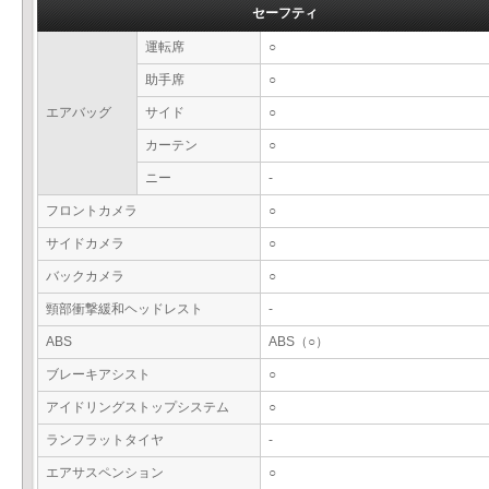
セーフティ
運転席
○
助手席
○
エアバッグ
サイド
○
カーテン
○
ニー
-
フロントカメラ
○
サイドカメラ
○
バックカメラ
○
頸部衝撃緩和ヘッドレスト
-
ABS
ABS（○）
ブレーキアシスト
○
アイドリングストップシステム
○
ランフラットタイヤ
-
エアサスペンション
○