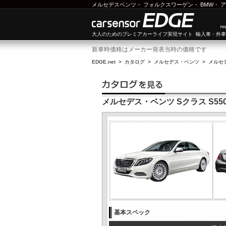
メルセデスベンツ
・
フォルクスワーゲン
・
BMW
・
ア
大人のためのプレミアカーライフ実現サイト 輸入車・外
新車時価格はメーカー発表当時の価格です
EDGE.net
>
カタログ
>
メルセデス・ベンツ
>
メルセ
メルセデス・ベンツ Sクラス S550
基本スペック