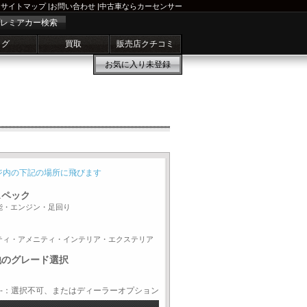
サイトマップ
|
お問い合わせ
|
中古車ならカーセンサー
レミアカー検索
ログ
買取
販売店クチコミ
お気に入り
未登録
ジ内の下記の場所に飛びます
スペック
能・エンジン・足回り
ティ・アメニティ・インテリア・エクステリア
他のグレード選択
-：選択不可、またはディーラーオプション