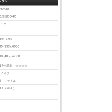
ンジン
76M30
6気筒DOHC
ターボ
996（cc）
45 (333) /6000
80 (48.9) /4000
H17年基準 ☆☆☆☆
ハイオク
70（リットル）
3.4（km/L）