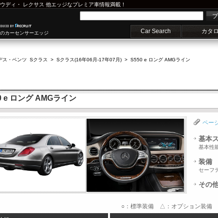
ウディ
・
レクサス
他エッジなプレミア車情報満載！
プ
Car Search
カタ
車のカーセンサーエッジ
デス・ベンツ Sクラス
>
Sクラス(16年06月-17年07月)
>
S550 e ロング AMGライン
 e ロング AMGライン
ペー
基本
基本性
装備
セーフ
その
○：標準装備 △：オプション装備 