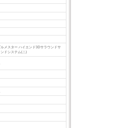
ブルメスター ハイエンド3Dサラウンドサ
ウンドシステム(△)
△
△