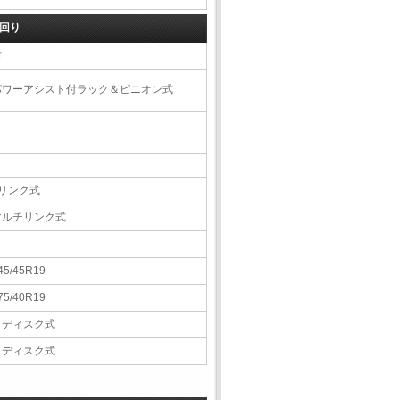
回り
右
パワーアシスト付ラック＆ピニオン式
4リンク式
マルチリンク式
45/45R19
75/40R19
Ｖディスク式
Ｖディスク式