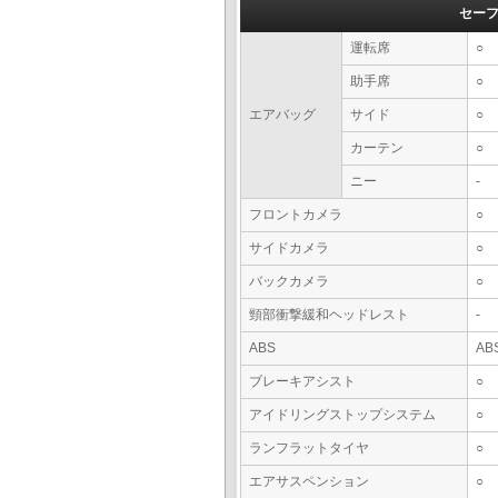
セー
運転席
○
助手席
○
エアバッグ
サイド
○
カーテン
○
ニー
-
フロントカメラ
○
サイドカメラ
○
バックカメラ
○
頸部衝撃緩和ヘッドレスト
-
ABS
AB
ブレーキアシスト
○
アイドリングストップシステム
○
ランフラットタイヤ
○
エアサスペンション
○