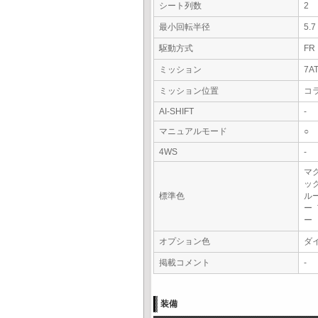
シート列数
2
最小回転半径
5.
駆動方式
FR
ミッション
7A
ミッション位置
コ
AI-SHIFT
-
マニュアルモード
○
4WS
-
マ
ッ
標準色
ル
ー
ー
オプション色
ダ
掲載コメント
-
装備