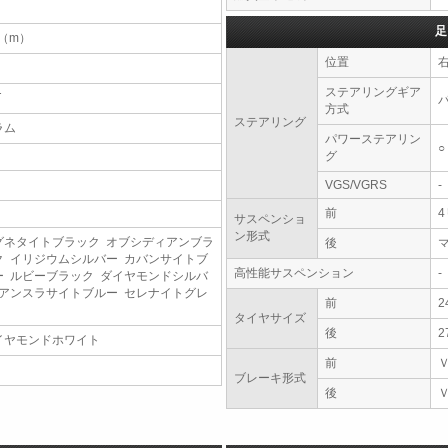
足
7（m）
位置
ステアリングギア
T
方式
ステアリング
ラム
パワーステアリン
○
グ
VGS/VGRS
-
前
サスペンショ
ン形式
グネタイトブラック オブシディアンブラ
後
ク イリジウムシルバー カバンサイトブ
高性能サスペンション
-
ー ルビーブラック ダイヤモンドシルバ
 アンスラサイトブルー セレナイトグレ
前
2
タイヤサイズ
後
2
イヤモンドホワイト
前
ブレーキ形式
後