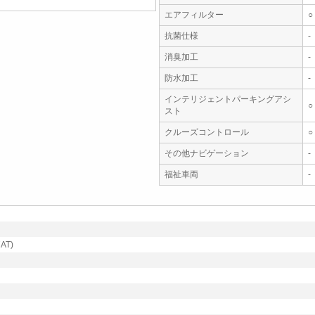
エアフィルター
○
抗菌仕様
-
消臭加工
-
防水加工
-
インテリジェントパーキングアシ
○
スト
クルーズコントロール
○
その他ナビゲーション
-
福祉車両
-
AT)