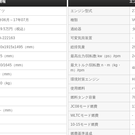
情報
エ
イツ
エンジン型式
2
年06月～17年07月
種類
V
89.5万円（税込）
過給器
A-222163
可変気筒装置
-
80x1915x1495（mm）
総排気量
2
65（mm）
最高出力/回転数 kw（ps）/rpm
2
30/1645（mm）
最大トルク/回転数 n・m（kg・
4
m）/rpm
0（mm）
環境対策エンジン
30（kg）
使用燃料
燃料タンク容量
JC08モード燃費
1
-x-（mm）
WLTCモード燃費
-
10-15モード燃費
-
燃費基準達成
-