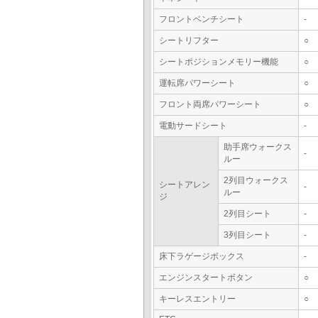
フロントベンチシート
-
シートリフター
○
シートポジションメモリー機能
○
運転席パワーシート
○
フロント両席パワーシート
○
電動サードシート
-
助手席ウォークス
-
ルー
2列目ウォークス
シートアレン
-
ルー
ジ
2列目シート
-
3列目シート
-
床下ラゲージボックス
-
エンジンスタートボタン
○
キーレスエントリー
○