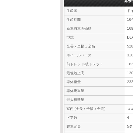
基本
生産国
ド
生産期間
16
新車時車両価格
16
型式
DL
全長ｘ全幅ｘ全高
52
ホイールベース
31
前トレッド/後トレッド
16
最低地上高
13
車体重量
23
車体総重量
-
最大積載量
-
室内 (全長ｘ全幅ｘ全高)
-x
ドア数
4
乗車定員
5名