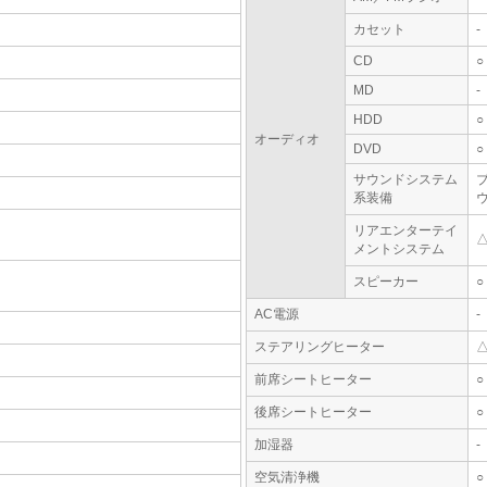
カセット
-
CD
○
MD
-
HDD
○
オーディオ
DVD
○
サウンドシステム
系装備
リアエンターテイ
メントシステム
スピーカー
○
AC電源
-
ステアリングヒーター
前席シートヒーター
○
後席シートヒーター
○
加湿器
-
空気清浄機
○