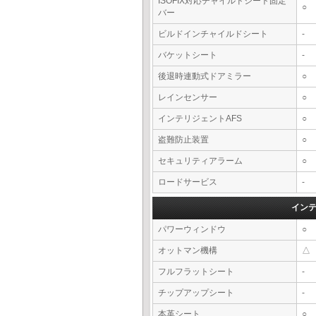
ISOFIX対応チャイルドシート固定
○
バー
ビルドインチャイルドシート
-
バケットシート
-
後退時連動式ドアミラー
○
レインセンサー
○
インテリジェントAFS
○
盗難防止装置
○
セキュリティアラーム
○
ロードサービス
-
イン
パワーウィンドウ
○
オットマン機構
△
フルフラットシート
-
チップアップシート
-
本革シート
○