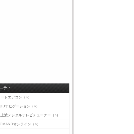
ニティ
オートエアコン（○）
HDDナビゲーション（○）
地上波デジタルテレビチューナー（○）
COMANDオンライン（○）