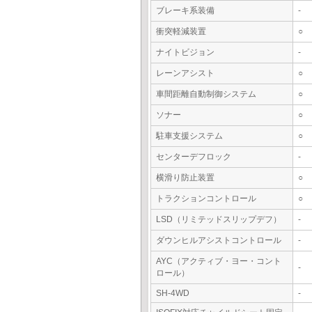
ブレーキ系装備
-
衝突軽減装置
○
ナイトビジョン
-
レーンアシスト
○
車間距離自動制御システム
○
ソナー
○
駐車支援システム
○
センターデフロック
-
横滑り防止装置
○
トラクションコントロール
○
LSD（リミテッドスリップデフ）
-
ダウンヒルアシストコントロール
-
AYC（アクティブ・ヨー・コント
-
ロール）
SH-4WD
-