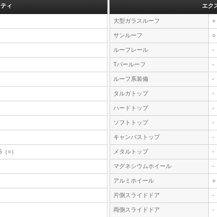
フティ
エク
大型ガラスルーフ
○
サンルーフ
○
ルーフレール
-
Tバールーフ
-
ルーフ系装備
-
タルガトップ
-
ハードトップ
-
ソフトトップ
-
キャンバストップ
-
S（○）
メタルトップ
-
マグネシウムホイール
-
アルミホイール
○
片側スライドドア
-
両側スライドドア
-