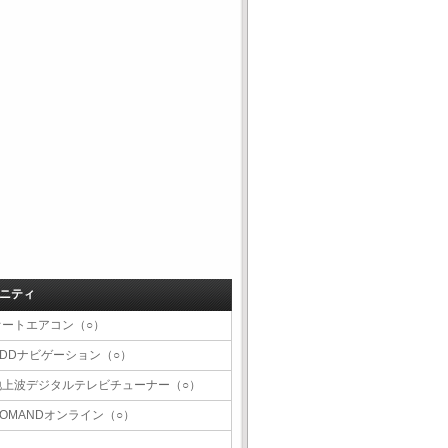
ニティ
オートエアコン（○）
HDDナビゲーション（○）
地上波デジタルテレビチューナー（○）
COMANDオンライン（○）