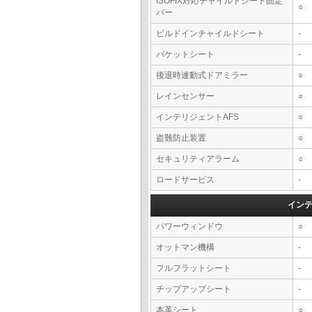
ISOFIX対応チャイルドシート固定
○
バー
ビルドインチャイルドシート
-
バケットシート
-
後退時連動式ドアミラー
○
レインセンサー
○
インテリジェントAFS
○
盗難防止装置
○
セキュリティアラーム
○
ロードサービス
-
イン
パワーウィンドウ
○
オットマン機構
-
フルフラットシート
-
チップアップシート
-
本革シート
○