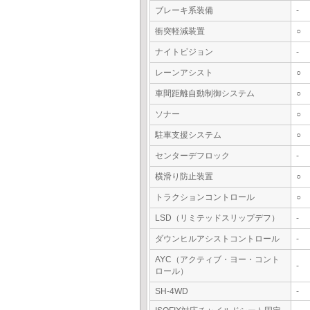
ブレーキ系装備
-
衝突軽減装置
○
ナイトビジョン
-
レーンアシスト
○
車間距離自動制御システム
○
ソナー
○
駐車支援システム
○
センターデフロック
-
横滑り防止装置
○
トラクションコントロール
○
LSD（リミテッドスリップデフ）
-
ダウンヒルアシストコントロール
-
AYC（アクティブ・ヨー・コント
-
ロール）
SH-4WD
-