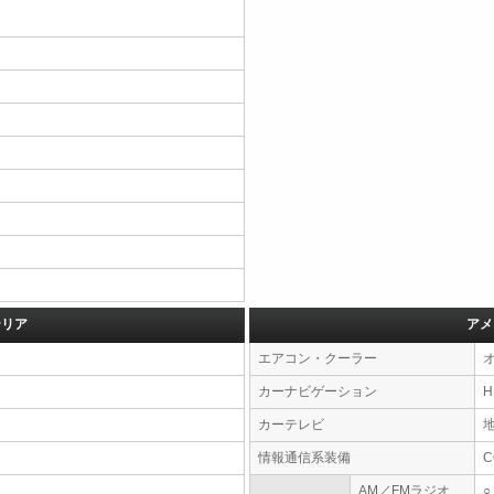
テリア
アメ
エアコン・クーラー
カーナビゲーション
カーテレビ
情報通信系装備
AM／FMラジオ
○