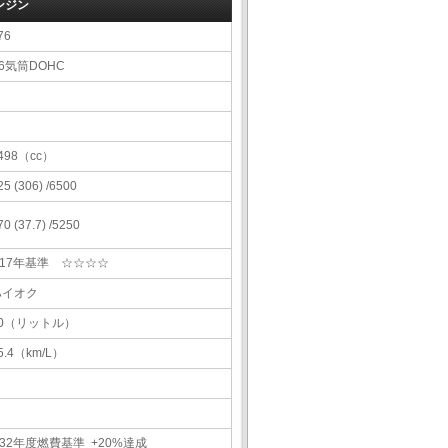
ンジン
76
6気筒DOHC
498（cc）
25 (306) /6500
70 (37.7) /5250
H17年基準 ☆☆☆☆
ハイオク
70（リットル）
5.4（km/L）
32年度燃費基準 +20%達成