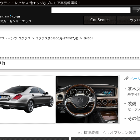
ウディ
・
レクサス
他エッジなプレミア車情報満載！
プ
Car Search
カタ
車のカーセンサーエッジ
デス・ベンツ Sクラス
>
Sクラス(16年06月-17年07月)
>
S400 h
 h
ペー
基本
基本性
装備
セーフ
その
○：標準装備 △：オプション装備 