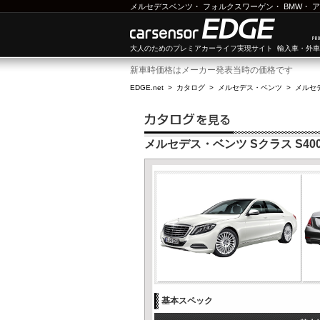
メルセデスベンツ
・
フォルクスワーゲン
・
BMW
・
ア
大人のためのプレミアカーライフ実現サイト 輸入車・外
新車時価格はメーカー発表当時の価格です
EDGE.net
>
カタログ
>
メルセデス・ベンツ
>
メルセ
メルセデス・ベンツ Sクラス S400
基本スペック