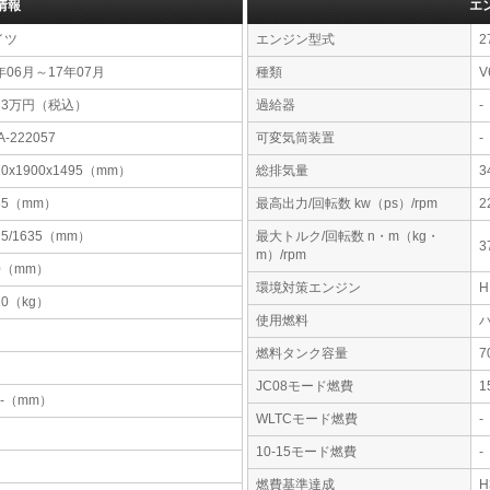
情報
エ
イツ
エンジン型式
2
年06月～17年07月
種類
V
23万円（税込）
過給器
-
A-222057
可変気筒装置
-
20x1900x1495（mm）
総排気量
3
35（mm）
最高出力/回転数 kw（ps）/rpm
2
25/1635（mm）
最大トルク/回転数 n・m（kg・
3
m）/rpm
0（mm）
環境対策エンジン
10（kg）
使用燃料
燃料タンク容量
JC08モード燃費
1
-x-（mm）
WLTCモード燃費
-
10-15モード燃費
-
燃費基準達成
H