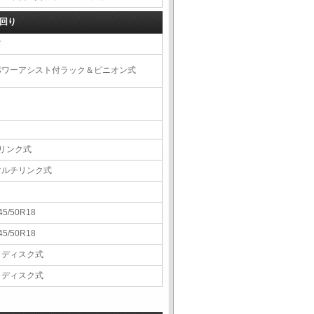
回り
右
パワーアシスト付ラック＆ピニオン式
4リンク式
マルチリンク式
45/50R18
45/50R18
Ｖディスク式
Ｖディスク式