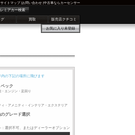
サイトマップ
|
お問い合わせ
|
中古車ならカーセンサー
レミアカー検索
ログ
買取
販売店クチコミ
お気に入り
未登録
ジ内の下記の場所に飛びます
スペック
能・エンジン・足回り
ティ・アメニティ・インテリア・エクステリア
他のグレード選択
-：選択不可、またはディーラーオプション