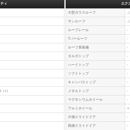
フティ
エク
大型ガラスルーフ
サンルーフ
ルーフレール
-
Tバールーフ
-
ルーフ系装備
-
タルガトップ
-
ハードトップ
-
ソフトトップ
-
キャンバストップ
-
S（○）
メタルトップ
-
マグネシウムホイール
-
アルミホイール
○
片側スライドドア
-
両側スライドドア
-