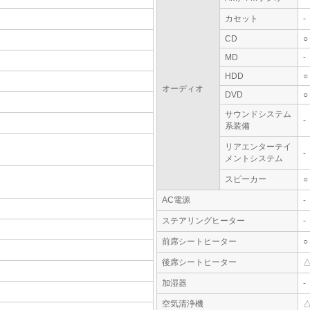
カセット
-
CD
○
MD
-
HDD
○
オーディオ
DVD
○
サウンドシステム
-
系装備
リアエンターテイ
-
メントシステム
スピーカー
○
AC電源
-
ステアリングヒーター
-
前席シートヒーター
○
後席シートヒーター
加湿器
-
空気清浄機