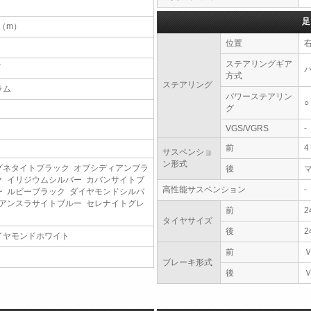
足
5（m）
位置
ステアリングギア
T
方式
ステアリング
ラム
パワーステアリン
○
グ
VGS/VGRS
-
前
サスペンショ
ン形式
グネタイトブラック オブシディアンブラ
後
ク イリジウムシルバー カバンサイトブ
高性能サスペンション
-
ー ルビーブラック ダイヤモンドシルバ
 アンスラサイトブルー セレナイトグレ
前
2
タイヤサイズ
後
2
イヤモンドホワイト
前
ブレーキ形式
後