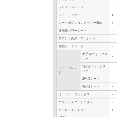
フロントベンチシート
-
シートリフター
○
シートポジションメモリー機能
○
運転席パワーシート
○
フロント両席パワーシート
○
電動サードシート
-
助手席ウォークス
-
ルー
2列目ウォークス
シートアレン
-
ルー
ジ
2列目シート
-
3列目シート
-
床下ラゲージボックス
-
エンジンスタートボタン
○
キーレスエントリー
○