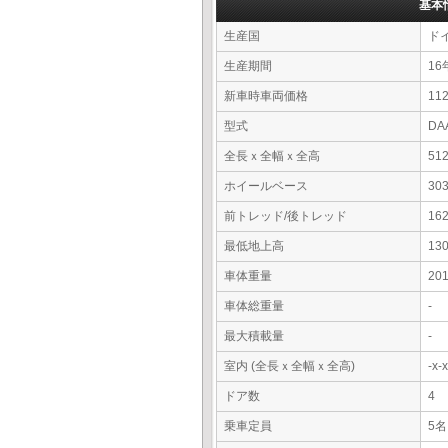
基本
生産国
ド
生産期間
16
新車時車両価格
11
型式
DA
全長ｘ全幅ｘ全高
51
ホイールベース
30
前トレッド/後トレッド
16
最低地上高
13
車体重量
20
車体総重量
-
最大積載量
-
室内 (全長ｘ全幅ｘ全高)
-x
ドア数
4
乗車定員
5名