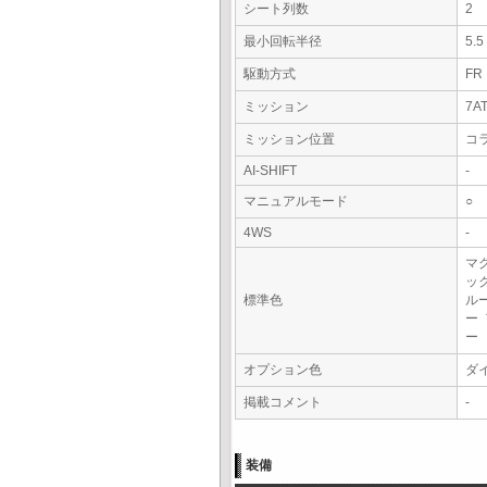
シート列数
2
最小回転半径
5.
駆動方式
FR
ミッション
7A
ミッション位置
コ
AI-SHIFT
-
マニュアルモード
○
4WS
-
マ
ッ
標準色
ル
ー
ー
オプション色
ダ
掲載コメント
-
装備