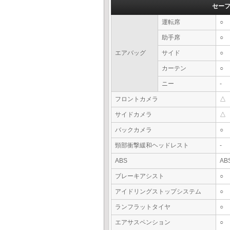
セー
運転席
○
助手席
○
エアバッグ
サイド
○
カーテン
○
ニー
-
フロントカメラ
△
サイドカメラ
△
バックカメラ
○
頸部衝撃緩和ヘッドレスト
-
ABS
AB
ブレーキアシスト
○
アイドリングストップシステム
○
ランフラットタイヤ
○
エアサスペンション
○