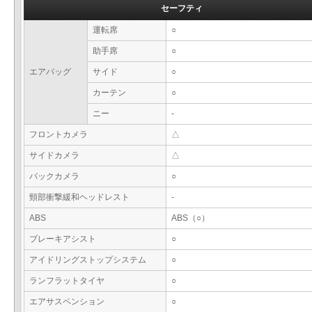
セーフティ
運転席
○
助手席
○
エアバッグ
サイド
○
カーテン
○
ニー
-
フロントカメラ
△
サイドカメラ
△
バックカメラ
○
頸部衝撃緩和ヘッドレスト
-
ABS
ABS（○）
ブレーキアシスト
○
アイドリングストップシステム
○
ランフラットタイヤ
○
エアサスペンション
○