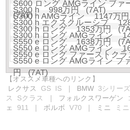
S600 ロング AMGライン フ
S300 h 998万円 (7AT)
(7AT)
S300 h AMGライン 1147万円 
S300 h エクスクルーシブ 128
S300 h ロング 1353万円 (7A
S300 h ロング AMGライン 142
S550 e ロング 1638万円 (7A
S550 e ロング AMGライン 168
S550 e ロング ファーストクラ
S550 e ロング AMGライン
円 (7AT)
【オススメ車種へのリンク】
レクサス
GS
IS
｜ BMW
3シリー
ス
Sクラス
｜ フォルクスワーゲン
ェ
911
｜ ボルボ
V70
｜ ミニ
ミニ