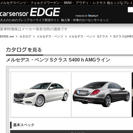
メルセデスベンツ
・
フォルクスワーゲン
・
BMW
・
アウディ
・
レクサス
他エッジなプレミ
大人のためのプレミアカーライフ実現サイト 輸入車・外車のカーセンサーエッジ
新車時価格はメーカー発表当時の価格です
EDGE.net
>
カタログ
>
メルセデス・ベンツ
>
メルセデス・ベンツ Sクラス
>
Sクラス(16年0
メルセデス・ベンツ Sクラス S400 h AMGライン
基本スペック