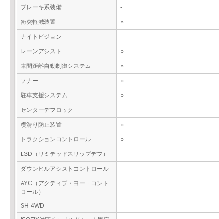
ブレーキ系装備
-
衝突軽減装置
○
ナイトビジョン
-
レーンアシスト
○
車間距離自動制御システム
○
ソナー
○
駐車支援システム
○
センターデフロック
-
横滑り防止装置
○
トラクションコントロール
○
LSD（リミテッドスリップデフ）
-
ダウンヒルアシストコントロール
-
AYC（アクティブ・ヨー・コント
-
ロール）
SH-4WD
-