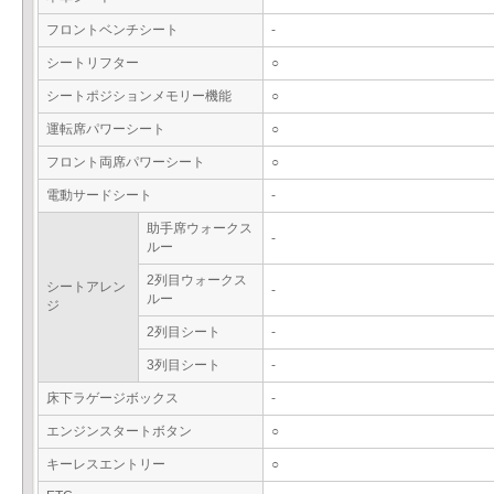
フロントベンチシート
-
シートリフター
○
シートポジションメモリー機能
○
運転席パワーシート
○
フロント両席パワーシート
○
電動サードシート
-
助手席ウォークス
-
ルー
2列目ウォークス
シートアレン
-
ルー
ジ
2列目シート
-
3列目シート
-
床下ラゲージボックス
-
エンジンスタートボタン
○
キーレスエントリー
○