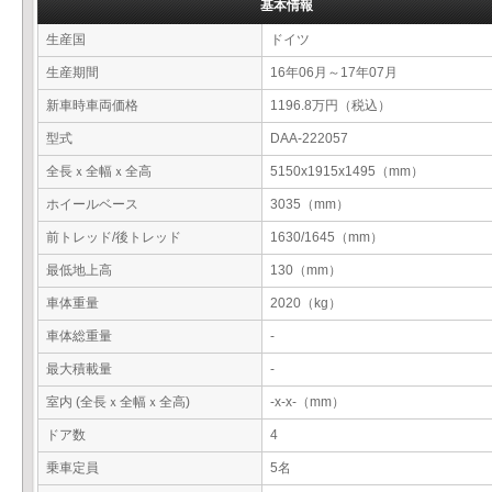
基本情報
生産国
ドイツ
生産期間
16年06月～17年07月
新車時車両価格
1196.8万円（税込）
型式
DAA-222057
全長ｘ全幅ｘ全高
5150x1915x1495（mm）
ホイールベース
3035（mm）
前トレッド/後トレッド
1630/1645（mm）
最低地上高
130（mm）
車体重量
2020（kg）
車体総重量
-
最大積載量
-
室内 (全長ｘ全幅ｘ全高)
-x-x-（mm）
ドア数
4
乗車定員
5名