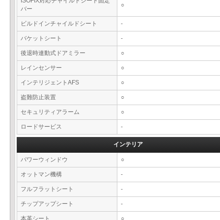
ISOFIX対応チャイルドシート固定
○
バー
ビルドインチャイルドシート
-
バケットシート
-
後退時連動式ドアミラー
○
レインセンサー
○
インテリジェントAFS
○
盗難防止装置
○
セキュリティアラーム
○
ロードサービス
-
インテリア
パワーウィンドウ
○
オットマン機構
-
フルフラットシート
-
チップアップシート
-
本革シート
○