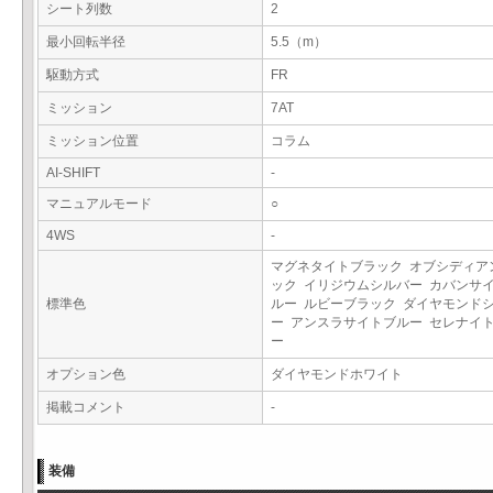
シート列数
2
最小回転半径
5.5（m）
駆動方式
FR
ミッション
7AT
ミッション位置
コラム
AI-SHIFT
-
マニュアルモード
○
4WS
-
マグネタイトブラック オブシディア
ック イリジウムシルバー カバンサ
標準色
ルー ルビーブラック ダイヤモンド
ー アンスラサイトブルー セレナイ
ー
オプション色
ダイヤモンドホワイト
掲載コメント
-
装備