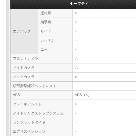
セーフティ
運転席
○
助手席
○
エアバッグ
サイド
○
カーテン
○
ニー
-
フロントカメラ
△
サイドカメラ
△
バックカメラ
○
頸部衝撃緩和ヘッドレスト
-
ABS
ABS（○）
ブレーキアシスト
○
アイドリングストップシステム
○
ランフラットタイヤ
○
エアサスペンション
○