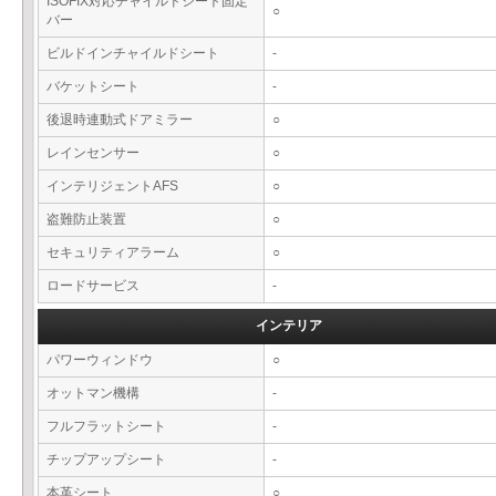
ISOFIX対応チャイルドシート固定
○
バー
ビルドインチャイルドシート
-
バケットシート
-
後退時連動式ドアミラー
○
レインセンサー
○
インテリジェントAFS
○
盗難防止装置
○
セキュリティアラーム
○
ロードサービス
-
インテリア
パワーウィンドウ
○
オットマン機構
-
フルフラットシート
-
チップアップシート
-
本革シート
○