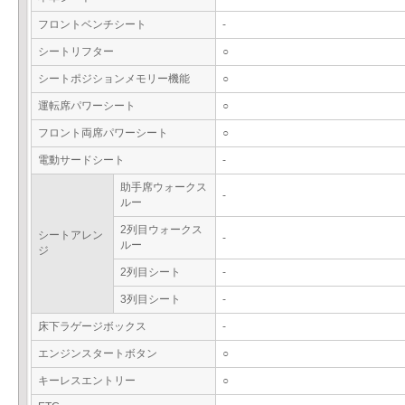
フロントベンチシート
-
シートリフター
○
シートポジションメモリー機能
○
運転席パワーシート
○
フロント両席パワーシート
○
電動サードシート
-
助手席ウォークス
-
ルー
2列目ウォークス
シートアレン
-
ルー
ジ
2列目シート
-
3列目シート
-
床下ラゲージボックス
-
エンジンスタートボタン
○
キーレスエントリー
○