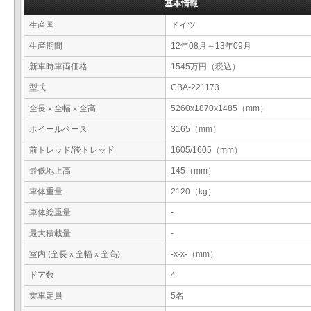
基本情報
生産国
ドイツ
生産期間
12年08月～13年09月
新車時車両価格
1545万円（税込）
型式
CBA-221173
全長ｘ全幅ｘ全高
5260x1870x1485（mm）
ホイールベース
3165（mm）
前トレッド/後トレッド
1605/1605（mm）
最低地上高
145（mm）
車体重量
2120（kg）
車体総重量
-
最大積載量
-
室内 (全長ｘ全幅ｘ全高)
-x-x-（mm）
ドア数
4
乗車定員
5名