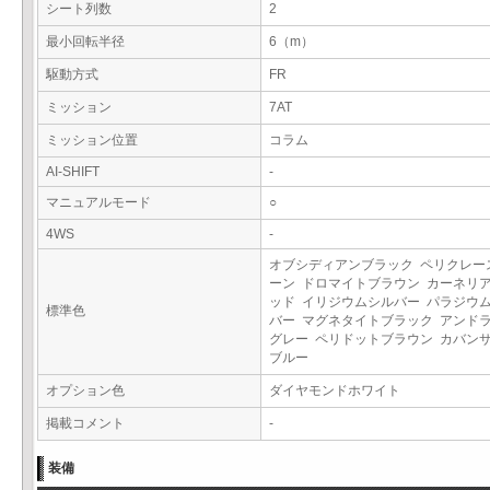
シート列数
2
最小回転半径
6（m）
駆動方式
FR
ミッション
7AT
ミッション位置
コラム
AI-SHIFT
-
マニュアルモード
○
4WS
-
オブシディアンブラック ペリクレー
ーン ドロマイトブラウン カーネリ
ッド イリジウムシルバー パラジウ
標準色
バー マグネタイトブラック アンド
グレー ペリドットブラウン カバン
ブルー
オプション色
ダイヤモンドホワイト
掲載コメント
-
装備