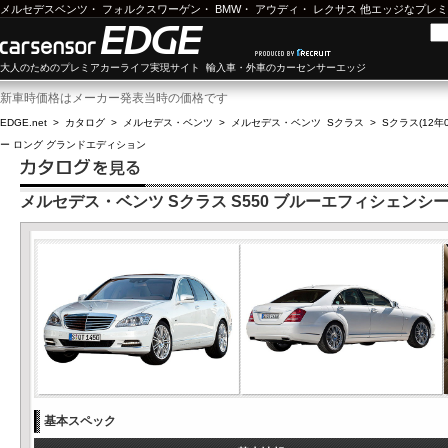
メルセデスベンツ
・
フォルクスワーゲン
・
BMW
・
アウディ
・
レクサス
他エッジなプレミ
大人のためのプレミアカーライフ実現サイト 輸入車・外車のカーセンサーエッジ
新車時価格はメーカー発表当時の価格です
EDGE.net
>
カタログ
>
メルセデス・ベンツ
>
メルセデス・ベンツ Sクラス
>
Sクラス(12年0
ー ロング グランドエディション
メルセデス・ベンツ Sクラス S550 ブルーエフィシェンシ
基本スペック