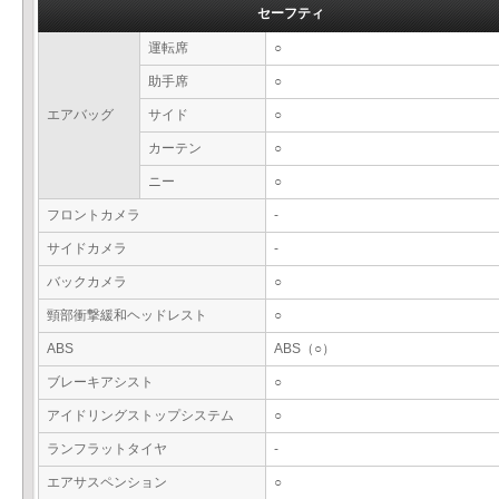
セーフティ
運転席
○
助手席
○
エアバッグ
サイド
○
カーテン
○
ニー
○
フロントカメラ
-
サイドカメラ
-
バックカメラ
○
頸部衝撃緩和ヘッドレスト
○
ABS
ABS（○）
ブレーキアシスト
○
アイドリングストップシステム
○
ランフラットタイヤ
-
エアサスペンション
○