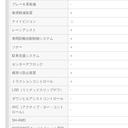
ブレーキ系装備
-
衝突軽減装置
○
ナイトビジョン
△
レーンアシスト
○
車間距離自動制御システム
○
ソナー
○
駐車支援システム
○
センターデフロック
-
横滑り防止装置
○
トラクションコントロール
○
LSD（リミテッドスリップデフ）
-
ダウンヒルアシストコントロール
-
AYC（アクティブ・ヨー・コント
-
ロール）
SH-4WD
-