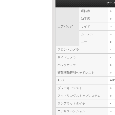
セー
運転席
○
助手席
○
エアバッグ
サイド
○
カーテン
○
ニー
○
フロントカメラ
-
サイドカメラ
-
バックカメラ
○
頸部衝撃緩和ヘッドレスト
○
ABS
AB
ブレーキアシスト
○
アイドリングストップシステム
○
ランフラットタイヤ
-
エアサスペンション
○