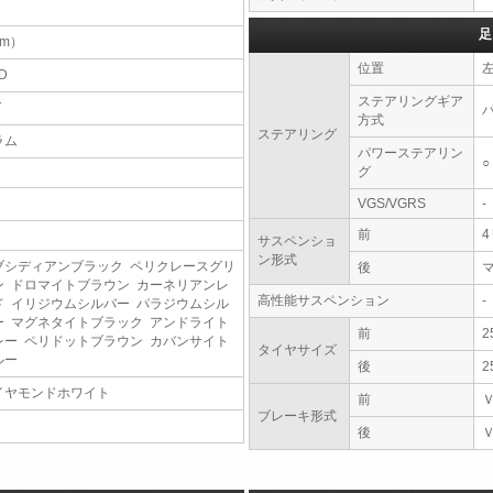
足
（m）
位置
D
ステアリングギア
T
方式
ステアリング
ラム
パワーステアリン
○
グ
VGS/VGRS
-
前
サスペンショ
ン形式
ブシディアンブラック ペリクレースグリ
後
ン ドロマイトブラウン カーネリアンレ
高性能サスペンション
-
ド イリジウムシルバー パラジウムシル
ー マグネタイトブラック アンドライト
前
2
レー ペリドットブラウン カバンサイト
タイヤサイズ
ルー
後
2
イヤモンドホワイト
前
ブレーキ形式
後