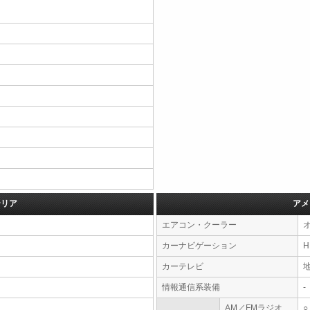
テリア
アメ
エアコン・クーラー
カーナビゲーション
カーテレビ
情報通信系装備
-
AM／FMラジオ
○