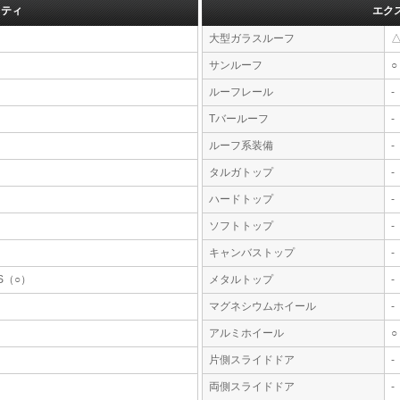
フティ
エク
大型ガラスルーフ
サンルーフ
○
ルーフレール
-
Tバールーフ
-
ルーフ系装備
-
タルガトップ
-
ハードトップ
-
ソフトトップ
-
キャンバストップ
-
S（○）
メタルトップ
-
マグネシウムホイール
-
アルミホイール
○
片側スライドドア
-
両側スライドドア
-