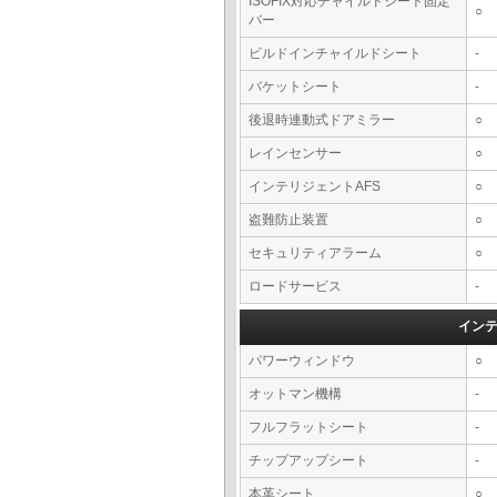
ISOFIX対応チャイルドシート固定
○
バー
ビルドインチャイルドシート
-
バケットシート
-
後退時連動式ドアミラー
○
レインセンサー
○
インテリジェントAFS
○
盗難防止装置
○
セキュリティアラーム
○
ロードサービス
-
イン
パワーウィンドウ
○
オットマン機構
-
フルフラットシート
-
チップアップシート
-
本革シート
○