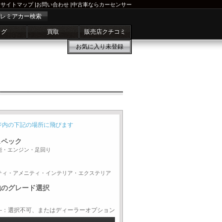
サイトマップ
|
お問い合わせ
|
中古車ならカーセンサー
レミアカー検索
ログ
買取
販売店クチコミ
お気に入り
未登録
ジ内の下記の場所に飛びます
スペック
能・エンジン・足回り
ティ・アメニティ・インテリア・エクステリア
他のグレード選択
-：選択不可、またはディーラーオプション