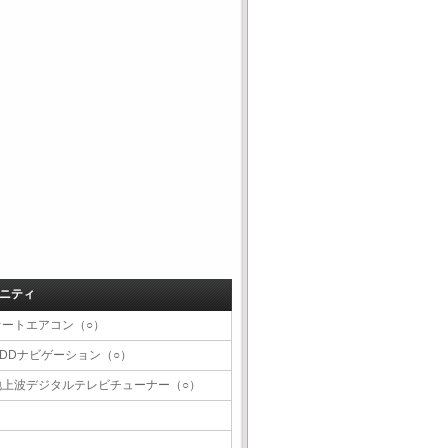
ニティ
オートエアコン（○）
HDDナビゲーション（○）
地上波デジタルテレビチューナー（○）