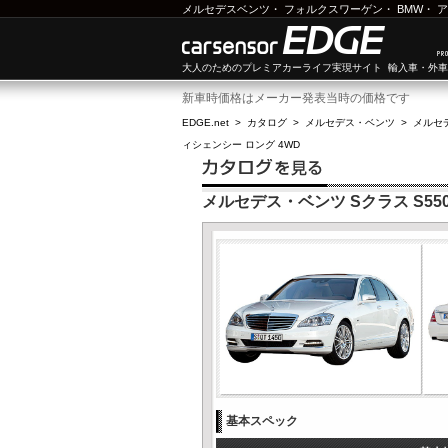
メルセデスベンツ
・
フォルクスワーゲン
・
BMW
・
ア
大人のためのプレミアカーライフ実現サイト 輸入車・外
新車時価格はメーカー発表当時の価格です
EDGE.net
>
カタログ
>
メルセデス・ベンツ
>
メルセ
ィシェンシー ロング 4WD
メルセデス・ベンツ Sクラス S55
基本スペック