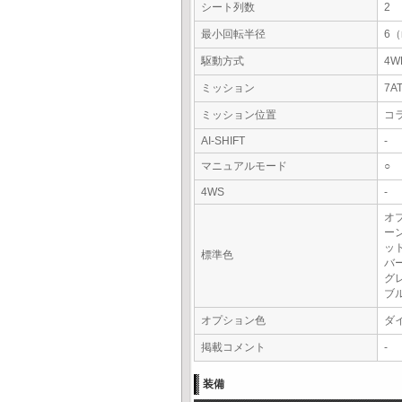
シート列数
2
最小回転半径
6
駆動方式
4W
ミッション
7A
ミッション位置
コ
AI-SHIFT
-
マニュアルモード
○
4WS
-
オ
ー
ッ
標準色
バ
グ
ブ
オプション色
ダ
掲載コメント
-
装備