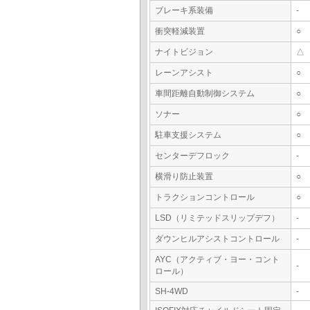
ブレーキ系装備
-
衝突軽減装置
○
ナイトビジョン
△
レーンアシスト
○
車間距離自動制御システム
○
ソナー
○
駐車支援システム
○
センターデフロック
-
横滑り防止装置
○
トラクションコントロール
○
LSD（リミテッドスリップデフ）
-
ダウンヒルアシストコントロール
-
AYC（アクティブ・ヨー・コント
-
ロール）
SH-4WD
-