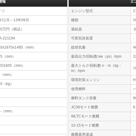
情報
エ
イツ
エンジン型式
2
年11月～13年09月
種類
V
50万円（税込）
過給器
A-221194
可変気筒装置
-
30x1870x1485（mm）
総排気量
4
65（mm）
最高出力/回転数 kw（ps）/rpm
3
05/1605（mm）
最大トルク/回転数 n・m（kg・
7
m）/rpm
5（mm）
環境対策エンジン
70（kg）
使用燃料
燃料タンク容量
JC08モード燃費
9
-x-（mm）
WLTCモード燃費
-
10-15モード燃費
-
燃費基準達成
-