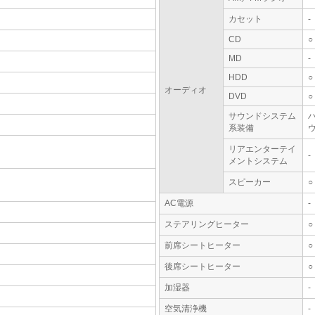
カセット
-
CD
○
MD
-
HDD
○
オーディオ
DVD
○
サウンドシステム
系装備
ウ
リアエンターテイ
-
メントシステム
スピーカー
○
AC電源
-
ステアリングヒーター
○
前席シートヒーター
○
後席シートヒーター
○
加湿器
-
空気清浄機
-