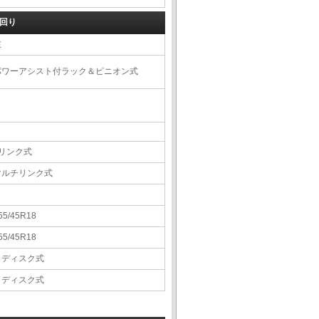
回り
左
パワーアシスト付ラック＆ピニオン式
4リンク式
マルチリンク式
55/45R18
55/45R18
Ｖディスク式
Ｖディスク式