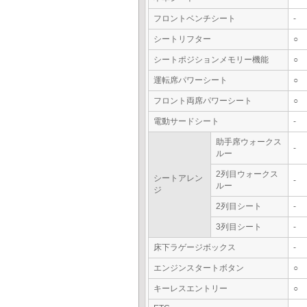
フロントベンチシート
-
シートリフター
○
シートポジションメモリー機能
○
運転席パワーシート
○
フロント両席パワーシート
○
電動サードシート
-
助手席ウォークス
-
ルー
2列目ウォークス
シートアレン
-
ルー
ジ
2列目シート
-
3列目シート
-
床下ラゲージボックス
-
エンジンスタートボタン
○
キーレスエントリー
○