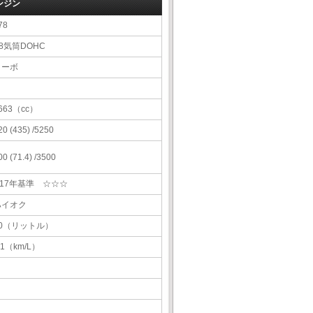
ンジン
78
8気筒DOHC
ターボ
663（cc）
20 (435) /5250
00 (71.4) /3500
H17年基準 ☆☆☆
ハイオク
90（リットル）
.1（km/L）