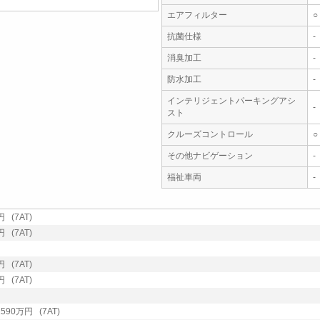
エアフィルター
○
抗菌仕様
-
消臭加工
-
防水加工
-
インテリジェントパーキングアシ
-
スト
クルーズコントロール
○
その他ナビゲーション
-
福祉車両
-
(7AT)
(7AT)
(7AT)
(7AT)
90万円 (7AT)