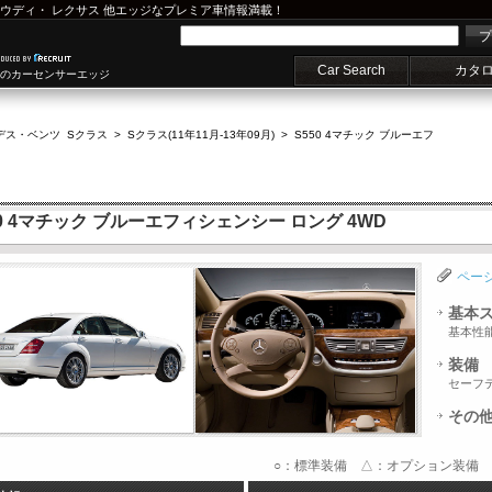
ウディ
・
レクサス
他エッジなプレミア車情報満載！
プ
Car Search
カタ
車のカーセンサーエッジ
デス・ベンツ Sクラス
>
Sクラス(11年11月-13年09月)
>
S550 4マチック ブルーエフ
0 4マチック ブルーエフィシェンシー ロング 4WD
ペー
基本
基本性
装備
セーフ
その
○：標準装備 △：オプション装備 