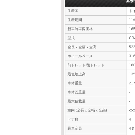
基本
生産国
ド
生産期間
11
新車時車両価格
16
型式
CB
全長ｘ全幅ｘ全高
52
ホイールベース
31
前トレッド/後トレッド
16
最低地上高
13
車体重量
21
車体総重量
-
最大積載量
-
室内 (全長ｘ全幅ｘ全高)
-x
ドア数
4
乗車定員
4名