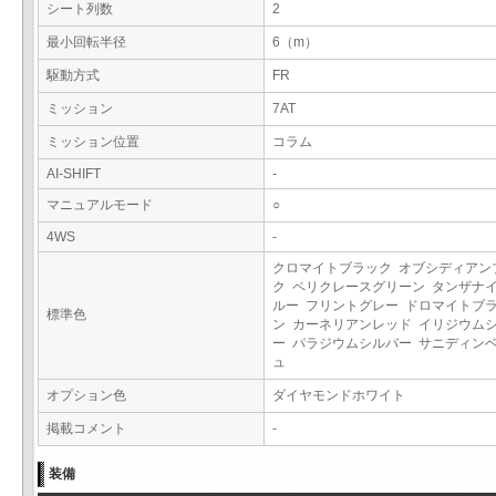
シート列数
2
最小回転半径
6（m）
駆動方式
FR
ミッション
7AT
ミッション位置
コラム
AI-SHIFT
-
マニュアルモード
○
4WS
-
クロマイトブラック オブシディアン
ク ペリクレースグリーン タンザナ
ルー フリントグレー ドロマイトブ
標準色
ン カーネリアンレッド イリジウム
ー パラジウムシルバー サニディン
ュ
オプション色
ダイヤモンドホワイト
掲載コメント
-
装備