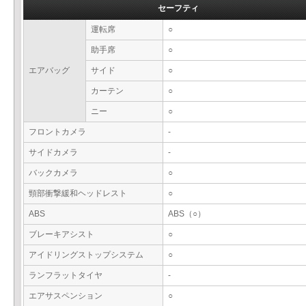
セーフティ
運転席
○
助手席
○
エアバッグ
サイド
○
カーテン
○
ニー
○
フロントカメラ
-
サイドカメラ
-
バックカメラ
○
頸部衝撃緩和ヘッドレスト
○
ABS
ABS（○）
ブレーキアシスト
○
アイドリングストップシステム
○
ランフラットタイヤ
-
エアサスペンション
○