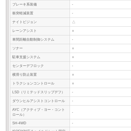
ブレーキ系装備
-
衝突軽減装置
-
ナイトビジョン
△
レーンアシスト
○
車間距離自動制御システム
-
ソナー
○
駐車支援システム
○
センターデフロック
-
横滑り防止装置
○
トラクションコントロール
○
LSD（リミテッドスリップデフ）
-
ダウンヒルアシストコントロール
-
AYC（アクティブ・ヨー・コント
-
ロール）
SH-4WD
-