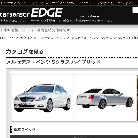
メルセデスベンツ
・
フォルクスワーゲン
・
BMW
・
アウディ
・
レクサス
他エッジなプレミ
大人のためのプレミアカーライフ実現サイト 輸入車・外車のカーセンサーエッジ
新車時価格はメーカー発表当時の価格です
EDGE.net
>
カタログ
>
メルセデス・ベンツ
>
メルセデス・ベンツ Sクラス
>
Sクラス(11年1
メルセデス・ベンツ Sクラス ハイブリッド
基本スペック