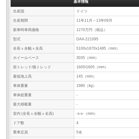
基本情報
生産国
ドイツ
生産期間
11年11月～13年09月
新車時車両価格
1270万円（税込）
型式
DAA-221095
全長ｘ全幅ｘ全高
5100x1870x1485（mm）
ホイールベース
3035（mm）
前トレッド/後トレッド
1605/1605（mm）
最低地上高
145（mm）
車体重量
1980（kg）
車体総重量
-
最大積載量
-
室内 (全長ｘ全幅ｘ全高)
-x-x-（mm）
ドア数
4
乗車定員
5名