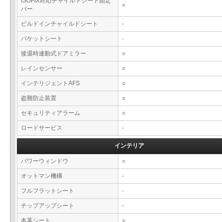
ISOFIX対応チャイルドシート固定
○
バー
ビルドインチャイルドシート
-
バケットシート
-
後退時連動式ドアミラー
○
レインセンサー
○
インテリジェントAFS
○
盗難防止装置
○
セキュリティアラーム
○
ロードサービス
-
インテリア
パワーウィンドウ
○
オットマン機構
-
フルフラットシート
-
チップアップシート
-
本革シート
○