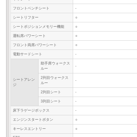
フロントベンチシート
-
シートリフター
○
シートポジションメモリー機能
○
運転席パワーシート
○
フロント両席パワーシート
○
電動サードシート
-
助手席ウォークス
-
ルー
2列目ウォークス
シートアレン
-
ルー
ジ
2列目シート
-
3列目シート
-
床下ラゲージボックス
-
エンジンスタートボタン
○
キーレスエントリー
○