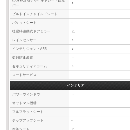
ISOFIX対応チャイルドシート固定
○
バー
ビルドインチャイルドシート
-
バケットシート
-
後退時連動式ドアミラー
△
レインセンサー
○
インテリジェントAFS
○
盗難防止装置
○
セキュリティアラーム
○
ロードサービス
-
インテリア
パワーウィンドウ
○
オットマン機構
-
フルフラットシート
-
チップアップシート
-
本革シート
△