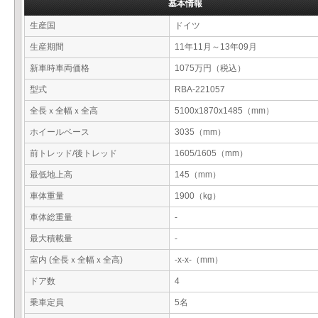
基本情報
生産国
ドイツ
生産期間
11年11月～13年09月
新車時車両価格
1075万円（税込）
型式
RBA-221057
全長ｘ全幅ｘ全高
5100x1870x1485（mm）
ホイールベース
3035（mm）
前トレッド/後トレッド
1605/1605（mm）
最低地上高
145（mm）
車体重量
1900（kg）
車体総重量
-
最大積載量
-
室内 (全長ｘ全幅ｘ全高)
-x-x-（mm）
ドア数
4
乗車定員
5名