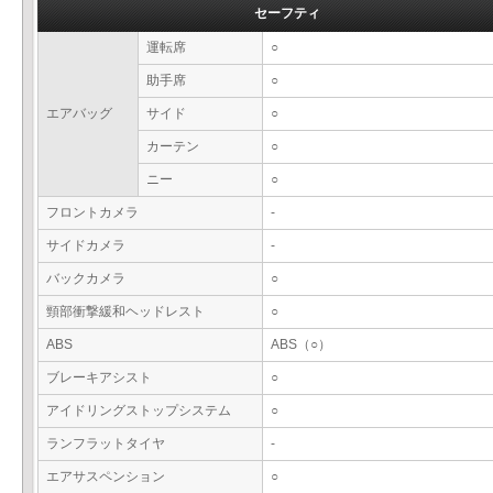
セーフティ
運転席
○
助手席
○
エアバッグ
サイド
○
カーテン
○
ニー
○
フロントカメラ
-
サイドカメラ
-
バックカメラ
○
頸部衝撃緩和ヘッドレスト
○
ABS
ABS（○）
ブレーキアシスト
○
アイドリングストップシステム
○
ランフラットタイヤ
-
エアサスペンション
○