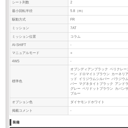
シート列数
2
最小回転半径
5.8（m）
駆動方式
FR
ミッション
7AT
ミッション位置
コラム
AI-SHIFT
-
マニュアルモード
○
4WS
-
オブシディアンブラック ペリクレー
ーン ドロマイトブラウン カーネリ
ッド イリジウムシルバー パラジウ
標準色
バー マグネタイトブラック アンド
グレー ペリドットブラウン カバン
ブルー
オプション色
ダイヤモンドホワイト
掲載コメント
-
装備