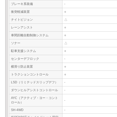
ブレーキ系装備
-
衝突軽減装置
○
ナイトビジョン
△
レーンアシスト
○
車間距離自動制御システム
○
ソナー
△
駐車支援システム
○
センターデフロック
-
横滑り防止装置
○
トラクションコントロール
○
LSD（リミテッドスリップデフ）
-
ダウンヒルアシストコントロール
-
AYC（アクティブ・ヨー・コント
-
ロール）
SH-4WD
-