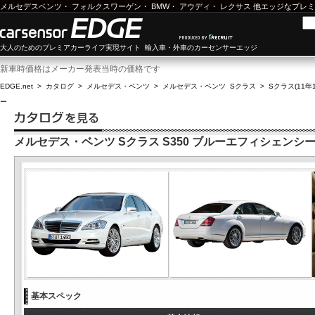
メルセデスベンツ
・
フォルクスワーゲン
・
BMW
・
アウディ
・
レクサス
他エッジなプレミ
大人のためのプレミアカーライフ実現サイト 輸入車・外車のカーセンサーエッジ
新車時価格はメーカー発表当時の価格です
EDGE.net
>
カタログ
>
メルセデス・ベンツ
>
メルセデス・ベンツ Sクラス
>
Sクラス(11年1
ー
メルセデス・ベンツ Sクラス S350 ブルーエフィシェンシ
基本スペック