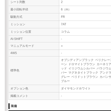
シート列数
2
最小回転半径
6（m）
駆動方式
FR
ミッション
7AT
ミッション位置
コラム
AI-SHIFT
-
マニュアルモード
○
4WS
-
オブシディアンブラック ペリクレー
ーン ドロマイトブラウン カーネリ
ッド イリジウムシルバー パラジウ
標準色
バー マグネタイトブラック アンド
グレー ペリドットブラウン カバン
ブルー
オプション色
ダイヤモンドホワイト
掲載コメント
-
装備