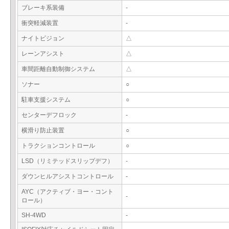
ブレーキ系装備
-
衝突軽減装置
-
ナイトビジョン
△
レーンアシスト
△
車間距離自動制御システム
△
ソナー
○
駐車支援システム
○
センターデフロック
-
横滑り防止装置
○
トラクションコントロール
○
LSD（リミテッドスリップデフ）
-
ダウンヒルアシストコントロール
-
AYC（アクティブ・ヨー・コント
-
ロール）
SH-4WD
-