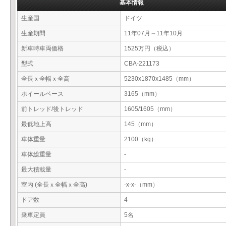
基本情報
生産国
ドイツ
生産期間
11年07月～11年10月
新車時車両価格
1525万円（税込）
型式
CBA-221173
全長ｘ全幅ｘ全高
5230x1870x1485（mm）
ホイールベース
3165（mm）
前トレッド/後トレッド
1605/1605（mm）
最低地上高
145（mm）
車体重量
2100（kg）
車体総重量
-
最大積載量
-
室内 (全長ｘ全幅ｘ全高)
-x-x-（mm）
ドア数
4
乗車定員
5名