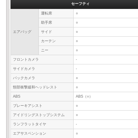
セーフティ
運転席
○
助手席
○
エアバッグ
サイド
○
カーテン
○
ニー
○
フロントカメラ
-
サイドカメラ
-
バックカメラ
○
頸部衝撃緩和ヘッドレスト
○
ABS
ABS（○）
ブレーキアシスト
○
アイドリングストップシステム
○
ランフラットタイヤ
-
エアサスペンション
○