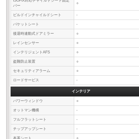
ISOFIX対応チャイルドシート固定
○
バー
ビルドインチャイルドシート
-
バケットシート
-
後退時連動式ドアミラー
○
レインセンサー
○
インテリジェントAFS
○
盗難防止装置
○
セキュリティアラーム
○
ロードサービス
-
インテリア
パワーウィンドウ
○
オットマン機構
-
フルフラットシート
-
チップアップシート
-
本革シート
○