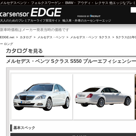
メルセデスベンツ
・
フォルクスワーゲン
・
BMW
・
アウディ
・
レクサス
他エッジなプレミ
大人のためのプレミアカーライフ実現サイト 輸入車・外車のカーセンサーエッジ
新車時価格はメーカー発表当時の価格です
EDGE.net
>
カタログ
>
メルセデス・ベンツ
>
メルセデス・ベンツ Sクラス
>
Sクラス(11年0
ー ロング
メルセデス・ベンツ Sクラス S550 ブルーエフィシェンシー
基本スペック