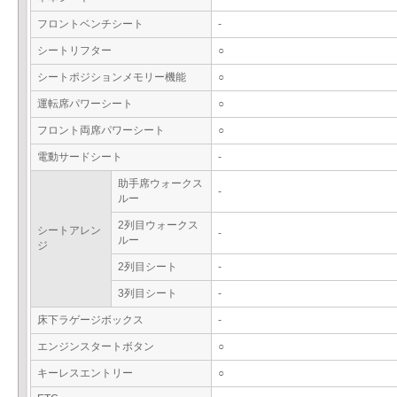
フロントベンチシート
-
シートリフター
○
シートポジションメモリー機能
○
運転席パワーシート
○
フロント両席パワーシート
○
電動サードシート
-
助手席ウォークス
-
ルー
2列目ウォークス
シートアレン
-
ルー
ジ
2列目シート
-
3列目シート
-
床下ラゲージボックス
-
エンジンスタートボタン
○
キーレスエントリー
○