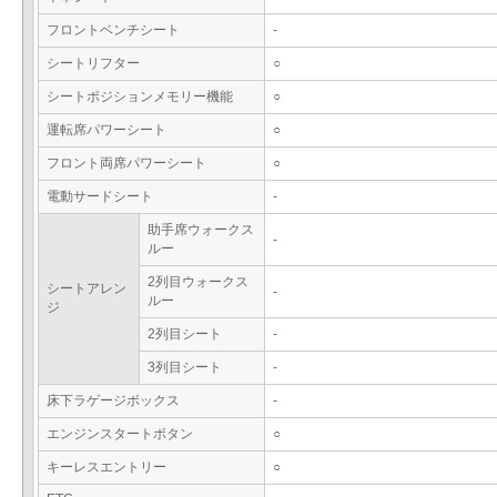
フロントベンチシート
-
シートリフター
○
シートポジションメモリー機能
○
運転席パワーシート
○
フロント両席パワーシート
○
電動サードシート
-
助手席ウォークス
-
ルー
2列目ウォークス
シートアレン
-
ルー
ジ
2列目シート
-
3列目シート
-
床下ラゲージボックス
-
エンジンスタートボタン
○
キーレスエントリー
○