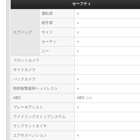
セーフティ
運転席
○
助手席
○
エアバッグ
サイド
○
カーテン
○
ニー
○
フロントカメラ
-
サイドカメラ
-
バックカメラ
○
頸部衝撃緩和ヘッドレスト
○
ABS
ABS（○）
ブレーキアシスト
○
アイドリングストップシステム
-
ランフラットタイヤ
-
エアサスペンション
○