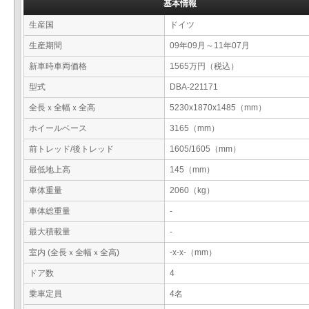
基本情報
生産国
ドイツ
生産期間
09年09月～11年07月
新車時車両価格
1565万円（税込）
型式
DBA-221171
全長ｘ全幅ｘ全高
5230x1870x1485（mm）
ホイールベース
3165（mm）
前トレッド/後トレッド
1605/1605（mm）
最低地上高
145（mm）
車体重量
2060（kg）
車体総重量
-
最大積載量
-
室内 (全長ｘ全幅ｘ全高)
-x-x-（mm）
ドア数
4
乗車定員
4名