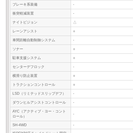
ブレーキ系装備
-
衝突軽減装置
-
ナイトビジョン
△
レーンアシスト
○
車間距離自動制御システム
-
ソナー
○
駐車支援システム
○
センターデフロック
-
横滑り防止装置
○
トラクションコントロール
○
LSD（リミテッドスリップデフ）
-
ダウンヒルアシストコントロール
-
AYC（アクティブ・ヨー・コント
-
ロール）
SH-4WD
-