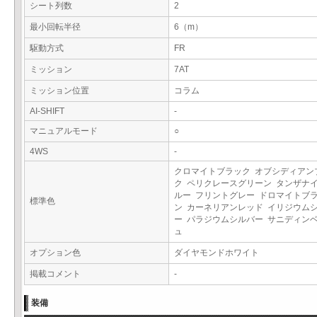
シート列数
2
最小回転半径
6（m）
駆動方式
FR
ミッション
7AT
ミッション位置
コラム
AI-SHIFT
-
マニュアルモード
○
4WS
-
クロマイトブラック オブシディアン
ク ペリクレースグリーン タンザナ
ルー フリントグレー ドロマイトブ
標準色
ン カーネリアンレッド イリジウム
ー パラジウムシルバー サニディン
ュ
オプション色
ダイヤモンドホワイト
掲載コメント
-
装備