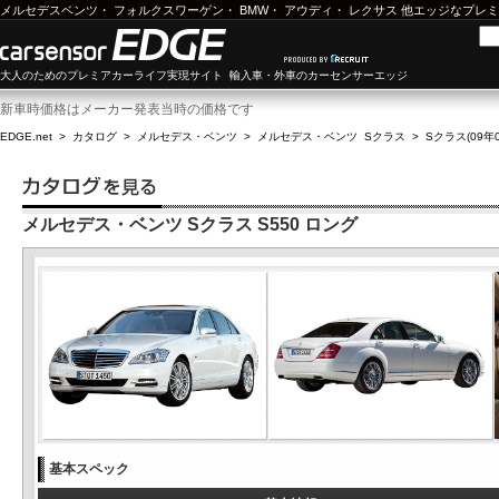
メルセデスベンツ
・
フォルクスワーゲン
・
BMW
・
アウディ
・
レクサス
他エッジなプレミ
大人のためのプレミアカーライフ実現サイト 輸入車・外車のカーセンサーエッジ
新車時価格はメーカー発表当時の価格です
EDGE.net
>
カタログ
>
メルセデス・ベンツ
>
メルセデス・ベンツ Sクラス
>
Sクラス(09年0
メルセデス・ベンツ Sクラス S550 ロング
基本スペック