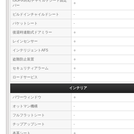
ISOFIX対応チャイルドシート固定
○
バー
ビルドインチャイルドシート
-
バケットシート
-
後退時連動式ドアミラー
○
レインセンサー
○
インテリジェントAFS
○
盗難防止装置
○
セキュリティアラーム
○
ロードサービス
-
インテリア
パワーウィンドウ
○
オットマン機構
-
フルフラットシート
-
チップアップシート
-
本革シート
○