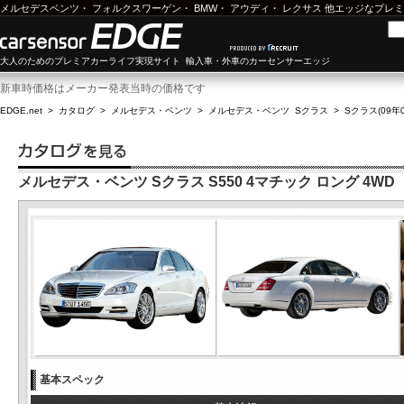
メルセデスベンツ
・
フォルクスワーゲン
・
BMW
・
アウディ
・
レクサス
他エッジなプレミ
大人のためのプレミアカーライフ実現サイト 輸入車・外車のカーセンサーエッジ
新車時価格はメーカー発表当時の価格です
EDGE.net
>
カタログ
>
メルセデス・ベンツ
>
メルセデス・ベンツ Sクラス
>
Sクラス(09年0
メルセデス・ベンツ Sクラス S550 4マチック ロング 4WD
基本スペック