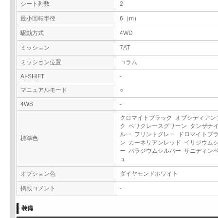
シート列数
2
最小回転半径
6（m）
駆動方式
4WD
ミッション
7AT
ミッション位置
コラム
AI-SHIFT
-
マニュアルモード
○
4WS
-
クロマイトブラック オブシディアン
ク ペリクレースグリーン タンザナ
ルー フリントグレー ドロマイトブ
標準色
ン カーネリアンレッド イリジウム
ー パラジウムシルバー サニディン
ュ
オプション色
ダイヤモンドホワイト
掲載コメント
-
装備