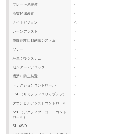
ブレーキ系装備
-
衝突軽減装置
-
ナイトビジョン
△
レーンアシスト
○
車間距離自動制御システム
-
ソナー
○
駐車支援システム
○
センターデフロック
-
横滑り防止装置
○
トラクションコントロール
○
LSD（リミテッドスリップデフ）
-
ダウンヒルアシストコントロール
-
AYC（アクティブ・ヨー・コント
-
ロール）
SH-4WD
-