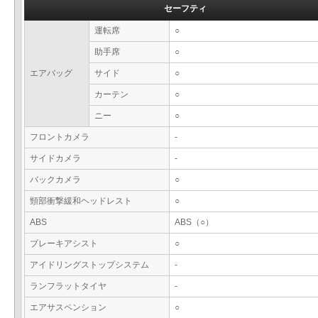
セーフティ
運転席
○
助手席
○
エアバッグ
サイド
○
カーテン
○
ニー
○
フロントカメラ
-
サイドカメラ
-
バックカメラ
○
頸部衝撃緩和ヘッドレスト
○
ABS
ABS（○）
ブレーキアシスト
○
アイドリングストップシステム
-
ランフラットタイヤ
-
エアサスペンション
○