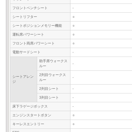
フロントベンチシート
-
シートリフター
○
シートポジションメモリー機能
○
運転席パワーシート
○
フロント両席パワーシート
○
電動サードシート
-
助手席ウォークス
-
ルー
2列目ウォークス
シートアレン
-
ルー
ジ
2列目シート
-
3列目シート
-
床下ラゲージボックス
-
エンジンスタートボタン
○
キーレスエントリー
○