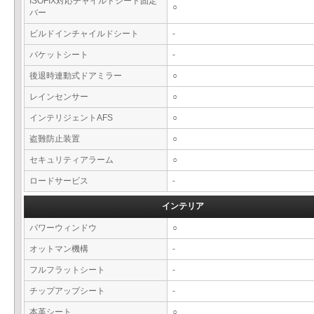
ISOFIX対応チャイルドシート固定
○
バー
ビルドインチャイルドシート
-
バケットシート
-
後退時連動式ドアミラー
○
レインセンサー
○
インテリジェントAFS
○
盗難防止装置
○
セキュリティアラーム
○
ロードサービス
-
インテリア
パワーウィンドウ
○
オットマン機構
-
フルフラットシート
-
チップアップシート
-
本革シート
○