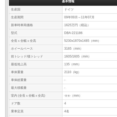
基本情報
生産国
ドイツ
生産期間
09年09月～11年07月
新車時車両価格
1625万円（税込）
型式
DBA-221186
全長ｘ全幅ｘ全高
5230x1870x1485（mm）
ホイールベース
3165（mm）
前トレッド/後トレッド
1605/1605（mm）
最低地上高
135（mm）
車体重量
2110（kg）
車体総重量
-
最大積載量
-
室内 (全長ｘ全幅ｘ全高)
-x-x-（mm）
ドア数
4
乗車定員
4名