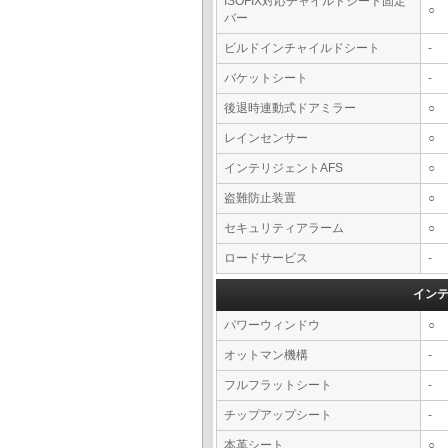
ISOFIX対応チャイルドシート固定
○
バー
ビルドインチャイルドシート
-
バケットシート
-
後退時連動式ドアミラー
○
レインセンサー
○
インテリジェントAFS
○
盗難防止装置
○
セキュリティアラーム
○
ロードサービス
-
イン
パワーウィンドウ
○
オットマン機構
-
フルフラットシート
-
チップアップシート
-
本革シート
○