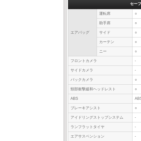
セー
運転席
○
助手席
○
エアバッグ
サイド
○
カーテン
○
ニー
○
フロントカメラ
-
サイドカメラ
-
バックカメラ
○
頸部衝撃緩和ヘッドレスト
○
ABS
AB
ブレーキアシスト
○
アイドリングストップシステム
-
ランフラットタイヤ
-
エアサスペンション
-