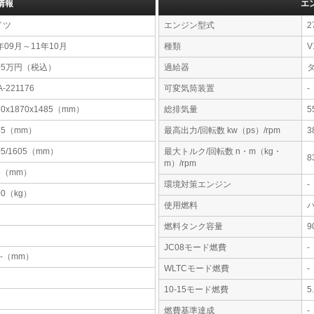
情報
エ
イツ
エンジン型式
2
年09月～11年10月
種類
V
05万円（税込）
過給器
A-221176
可変気筒装置
-
30x1870x1485（mm）
総排気量
5
65（mm）
最高出力/回転数 kw（ps）/rpm
3
05/1605（mm）
最大トルク/回転数 n・m（kg・
8
m）/rpm
5（mm）
環境対策エンジン
-
00（kg）
使用燃料
燃料タンク容量
JC08モード燃費
-
-x-（mm）
WLTCモード燃費
-
10-15モード燃費
5
燃費基準達成
-