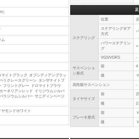
足
（m）
位置
ステアリングギア
T
方式
ステアリング
ラム
パワーステアリン
○
グ
VGS/VGRS
-
前
サスペンショ
ン形式
ロマイトブラック オブシディアンブラッ
後
 ペリクレースグリーン タンザナイトブ
高性能サスペンション
-
ー フリントグレー ドロマイトブラウ
 カーネリアンレッド イリジウムシルバ
前
2
 パラジウムシルバー サニディンベージ
タイヤサイズ
後
2
イヤモンドホワイト
前
ブレーキ形式
後