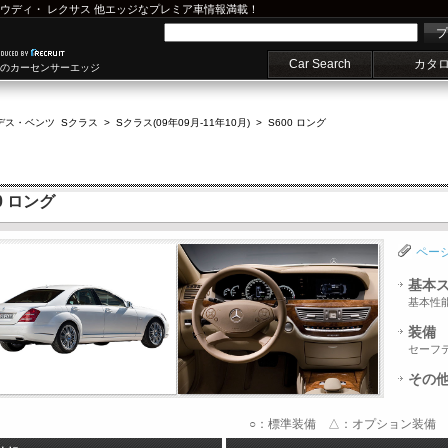
ウディ
・
レクサス
他エッジなプレミア車情報満載！
プ
Car Search
カタ
車のカーセンサーエッジ
デス・ベンツ Sクラス
>
Sクラス(09年09月-11年10月)
>
S600 ロング
0 ロング
ペー
基本
基本性
装備
セーフ
その
○：標準装備 △：オプション装備 