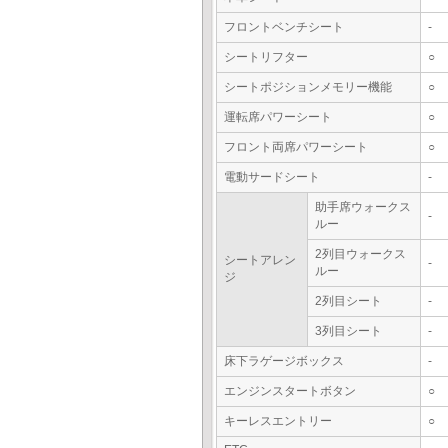
フロントベンチシート
-
シートリフター
○
シートポジションメモリー機能
○
運転席パワーシート
○
フロント両席パワーシート
○
電動サードシート
-
助手席ウォークス
-
ルー
2列目ウォークス
シートアレン
-
ルー
ジ
2列目シート
-
3列目シート
-
床下ラゲージボックス
-
エンジンスタートボタン
○
キーレスエントリー
○