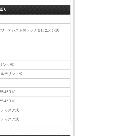
回り
左
パワーアシスト付ラック＆ピニオン式
4リンク式
マルチリンク式
55/45R18
75/45R18
Ｖディスク式
Ｖディスク式