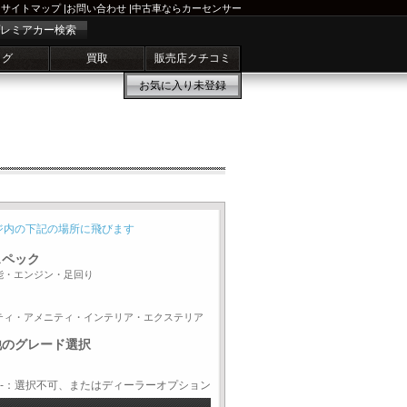
サイトマップ
|
お問い合わせ
|
中古車ならカーセンサー
レミアカー検索
ログ
買取
販売店クチコミ
お気に入り
未登録
ジ内の下記の場所に飛びます
スペック
能・エンジン・足回り
ティ・アメニティ・インテリア・エクステリア
他のグレード選択
-：選択不可、またはディーラーオプション