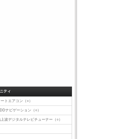
ニティ
オートエアコン（○）
HDDナビゲーション（○）
地上波デジタルテレビチューナー（○）