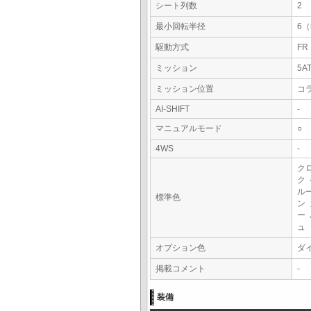
シート列数
2
最小回転半径
6
駆動方式
FR
ミッション
5A
ミッション位置
コ
AI-SHIFT
-
マニュアルモード
○
4WS
-
ク
ク
ル
標準色
ン
ー
ュ
オプション色
ダ
掲載コメント
-
装備