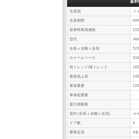
基本
生産国
ド
生産期間
09
新車時車両価格
21
型式
AB
全長ｘ全幅ｘ全高
52
ホイールベース
31
前トレッド/後トレッド
16
最低地上高
14
車体重量
22
車体総重量
-
最大積載量
-
室内 (全長ｘ全幅ｘ全高)
-x
ドア数
4
乗車定員
4名