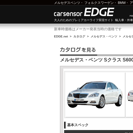
メルセデスベンツ
・
フォルクスワーゲン
・
BMW
・
ア
大人のためのプレミアカーライフ実現サイト 輸入車・外
新車時価格はメーカー発表当時の価格です
EDGE.net
>
カタログ
>
メルセデス・ベンツ
>
メルセ
メルセデス・ベンツ Sクラス S60
基本スペック