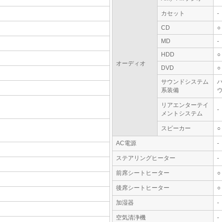
カセット
-
CD
○
MD
-
HDD
○
オーディオ
DVD
○
サウンドシステム
系装備
ウ
リアエンターテイ
-
メントシステム
スピーカー
○
AC電源
-
ステアリングヒーター
-
前席シートヒーター
○
後席シートヒーター
○
加湿器
-
空気清浄機
-