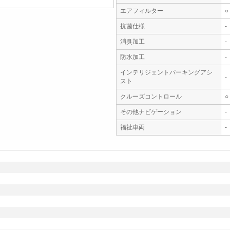
エアフィルター
○
抗菌仕様
-
消臭加工
-
防水加工
-
インテリジェントパーキングアシ
-
スト
クルーズコントロール
○
その他ナビゲーション
-
福祉車両
-