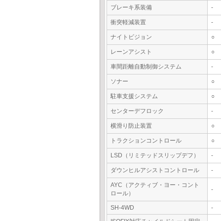
ブレーキ系装備
-
衝突軽減装置
-
ナイトビジョン
○
レーンアシスト
○
車間距離自動制御システム
-
ソナー
○
駐車支援システム
○
センターデフロック
-
横滑り防止装置
○
トラクションコントロール
○
LSD（リミテッドスリップデフ）
-
ダウンヒルアシストコントロール
-
AYC（アクティブ・ヨー・コント
-
ロール）
SH-4WD
-