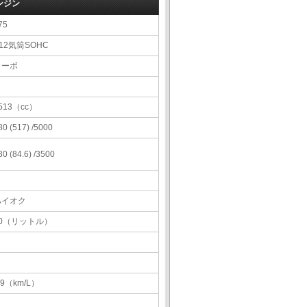
ンジン
75
12気筒SOHC
ターボ
513（cc）
80 (517) /5000
30 (84.6) /3500
ハイオク
90（リットル）
.9（km/L）