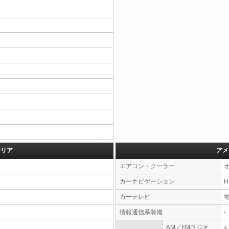
テリア
アメ
エアコン・クーラー
カーナビゲーション
カーテレビ
情報通信系装備
-
AM／FMラジオ
○