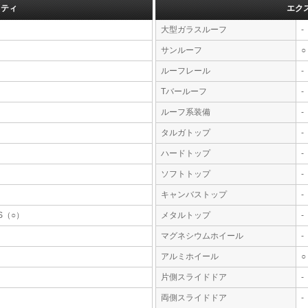
フティ
エク
大型ガラスルーフ
-
サンルーフ
○
ルーフレール
-
Tバールーフ
-
ルーフ系装備
-
タルガトップ
-
ハードトップ
-
ソフトトップ
-
キャンバストップ
-
S（○）
メタルトップ
-
マグネシウムホイール
-
アルミホイール
○
片側スライドドア
-
両側スライドドア
-