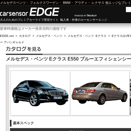
メルセデスベンツ
・
フォルクスワーゲン
・
BMW
・
アウディ
・
レクサス
他エッジなプレミ
大人のためのプレミアカーライフ実現サイト 輸入車・外車のカーセンサーエッジ
新車時価格はメーカー発表当時の価格です
EDGE.net
>
カタログ
>
メルセデス・ベンツ
>
メルセデス・ベンツ Eクラス
>
Eクラス(11年1
ー アバンギャルド
メルセデス・ベンツ Eクラス E550 ブルーエフィシェンシ
基本スペック