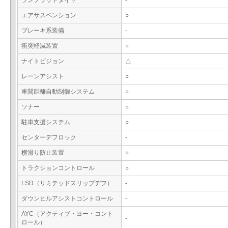
ランフラットタイヤ
-
エアサスペンション
○
ブレーキ系装備
-
衝突軽減装置
○
ナイトビジョン
△
レーンアシスト
○
車間距離自動制御システム
○
ソナー
○
駐車支援システム
○
センターデフロック
-
横滑り防止装置
○
トラクションコントロール
○
LSD（リミテッドスリップデフ）
-
ダウンヒルアシストコントロール
-
AYC（アクティブ・ヨー・コント
-
ロール）