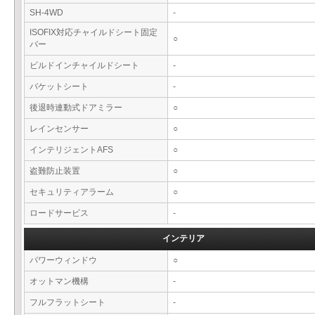
SH-4WD
-
ISOFIX対応チャイルドシート固定
○
バー
ビルドインチャイルドシート
-
バケットシート
-
後退時連動式ドアミラー
○
レインセンサー
○
インテリジェントAFS
○
盗難防止装置
○
セキュリティアラーム
○
ロードサービス
-
インテリア
パワーウィンドウ
○
オットマン機構
-
フルフラットシート
-