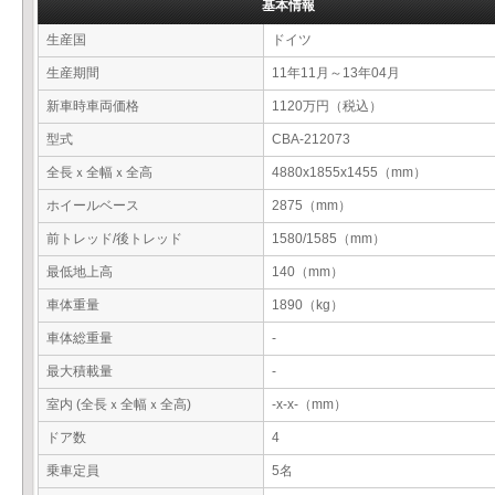
基本情報
生産国
ドイツ
生産期間
11年11月～13年04月
新車時車両価格
1120万円（税込）
型式
CBA-212073
全長ｘ全幅ｘ全高
4880x1855x1455（mm）
ホイールベース
2875（mm）
前トレッド/後トレッド
1580/1585（mm）
最低地上高
140（mm）
車体重量
1890（kg）
車体総重量
-
最大積載量
-
室内 (全長ｘ全幅ｘ全高)
-x-x-（mm）
ドア数
4
乗車定員
5名