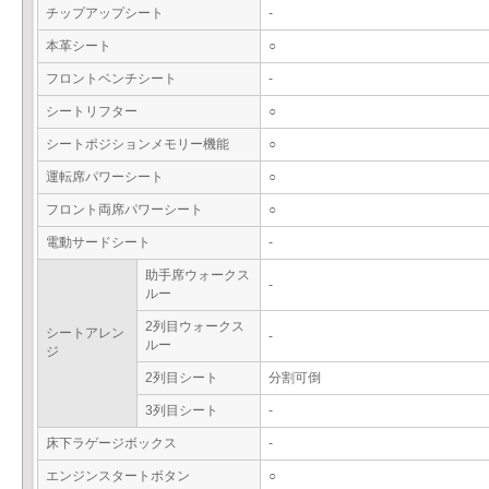
チップアップシート
-
本革シート
○
フロントベンチシート
-
シートリフター
○
シートポジションメモリー機能
○
運転席パワーシート
○
フロント両席パワーシート
○
電動サードシート
-
助手席ウォークス
-
ルー
2列目ウォークス
シートアレン
-
ルー
ジ
2列目シート
分割可倒
3列目シート
-
床下ラゲージボックス
-
エンジンスタートボタン
○