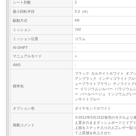
シート列数
2
最小回転半径
5.3（m）
駆動方式
FR
ミッション
7AT
ミッション位置
コラム
AI-SHIFT
-
マニュアルモード
○
4WS
-
ブラック カルサイトホワイト オブ
アンブラック インディゴライトブル
ュープライトブラウン テノライトグ
標準色
ー イリジウムシルバー パラジウム
ー パールベージュ インジウムグレー
ンサイトブルー
オプション色
ダイヤモンドホワイト
※2012年5月15日発売のモデルより
え置きのままダッシュボードとドア
掲載コメント
上面をステッチ入りの人工レザー貼
て上質感を向上させた