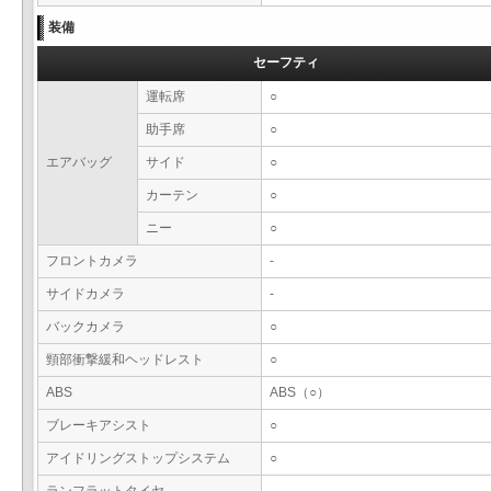
装備
セーフティ
運転席
○
助手席
○
エアバッグ
サイド
○
カーテン
○
ニー
○
フロントカメラ
-
サイドカメラ
-
バックカメラ
○
頸部衝撃緩和ヘッドレスト
○
ABS
ABS（○）
ブレーキアシスト
○
アイドリングストップシステム
○