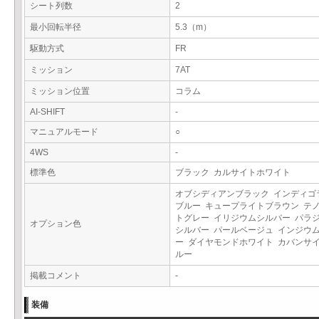
シート列数
2
最小回転半径
5.3（m）
駆動方式
FR
ミッション
7AT
ミッション位置
コラム
AI-SHIFT
-
マニュアルモード
○
4WS
-
標準色
ブラック カルサイトホワイト
オブシディアンブラック インディゴ
ブルー キュープライトブラウン テ
トグレー イリジウムシルバー パラ
オプション色
シルバー パールベージュ インジウ
ー ダイヤモンドホワイト カバンサ
ルー
掲載コメント
-
装備