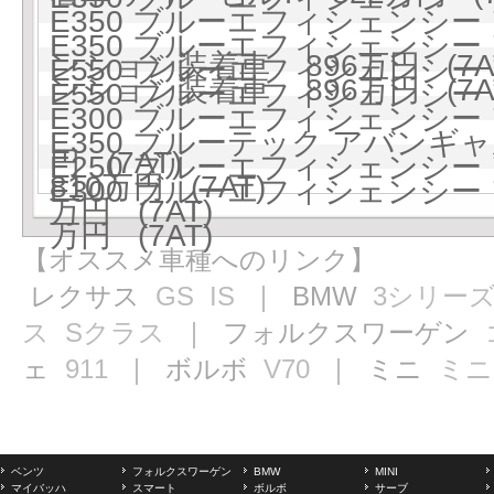
E350 ブルーエフィシェンシー
E350 ブルーエフィシェンシー
ンション装着車 896万円 (7A
E550 ブルーエフィシェンシー 
ンション装着車 896万円 (7A
E550 ブルーエフィシェンシー 
E300 ブルーエフィシェンシー
E350 ブルーテック アバン
円 (7AT)
E250 ブルーエフィシェンシー
810万円 (7AT)
E300 ブルーエフィシェンシー
万円 (7AT)
万円 (7AT)
【オススメ車種へのリンク】
レクサス
GS
IS
｜ BMW
3シリー
ス
Sクラス
｜ フォルクスワーゲン
ェ
911
｜ ボルボ
V70
｜ ミニ
ミニ
ベンツ
フォルクスワーゲン
BMW
MINI
マイバッハ
スマート
ボルボ
サーブ