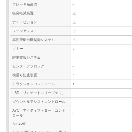
ブレーキ系装備
-
衝突軽減装置
△
ナイトビジョン
△
レーンアシスト
△
車間距離自動制御システム
△
ソナー
○
駐車支援システム
○
センターデフロック
-
横滑り防止装置
○
トラクションコントロール
○
LSD（リミテッドスリップデフ）
-
ダウンヒルアシストコントロール
-
AYC（アクティブ・ヨー・コント
-
ロール）
SH-4WD
-