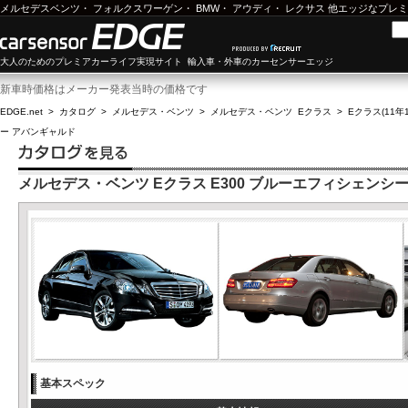
メルセデスベンツ
・
フォルクスワーゲン
・
BMW
・
アウディ
・
レクサス
他エッジなプレミ
大人のためのプレミアカーライフ実現サイト 輸入車・外車のカーセンサーエッジ
新車時価格はメーカー発表当時の価格です
EDGE.net
>
カタログ
>
メルセデス・ベンツ
>
メルセデス・ベンツ Eクラス
>
Eクラス(11年1
ー アバンギャルド
メルセデス・ベンツ Eクラス E300 ブルーエフィシェンシ
基本スペック