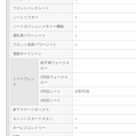
フロントベンチシート
-
シートリフター
○
シートポジションメモリー機能
○
運転席パワーシート
○
フロント両席パワーシート
○
電動サードシート
-
助手席ウォークス
-
ルー
2列目ウォークス
シートアレン
-
ルー
ジ
2列目シート
分割可倒
3列目シート
-
床下ラゲージボックス
-
エンジンスタートボタン
○
キーレスエントリー
○