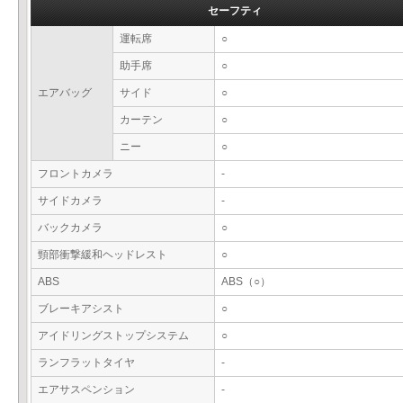
セーフティ
運転席
○
助手席
○
エアバッグ
サイド
○
カーテン
○
ニー
○
フロントカメラ
-
サイドカメラ
-
バックカメラ
○
頸部衝撃緩和ヘッドレスト
○
ABS
ABS（○）
ブレーキアシスト
○
アイドリングストップシステム
○
ランフラットタイヤ
-
エアサスペンション
-