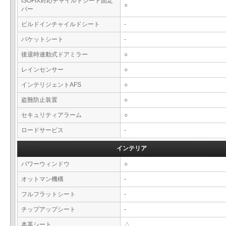
ISOFIX対応チャイルドシート固定
○
バー
ビルドインチャイルドシート
-
バケットシート
-
後退時連動式ドアミラー
○
レインセンサー
○
インテリジェントAFS
○
盗難防止装置
○
セキュリティアラーム
○
ロードサービス
-
インテリア
パワーウィンドウ
○
オットマン機構
-
フルフラットシート
-
チップアップシート
-
本革シート
△