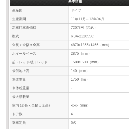
基本情報
生産国
ドイツ
生産期間
11年11月～13年04月
新車時車両価格
720万円（税込）
型式
RBA-212055C
全長ｘ全幅ｘ全高
4870x1855x1455（mm）
ホイールベース
2875（mm）
前トレッド/後トレッド
1580/1600（mm）
最低地上高
140（mm）
車体重量
1750（kg）
車体総重量
-
最大積載量
-
室内 (全長ｘ全幅ｘ全高)
-x-x-（mm）
ドア数
4
乗車定員
5名