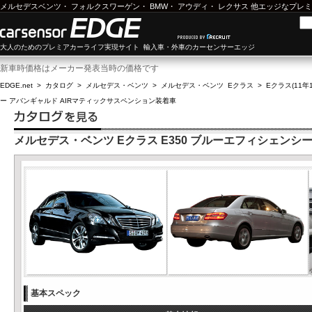
メルセデスベンツ
・
フォルクスワーゲン
・
BMW
・
アウディ
・
レクサス
他エッジなプレミ
大人のためのプレミアカーライフ実現サイト 輸入車・外車のカーセンサーエッジ
新車時価格はメーカー発表当時の価格です
EDGE.net
>
カタログ
>
メルセデス・ベンツ
>
メルセデス・ベンツ Eクラス
>
Eクラス(11年1
ー アバンギャルド AIRマティックサスペンション装着車
メルセデス・ベンツ Eクラス E350 ブルーエフィシェンシ
基本スペック