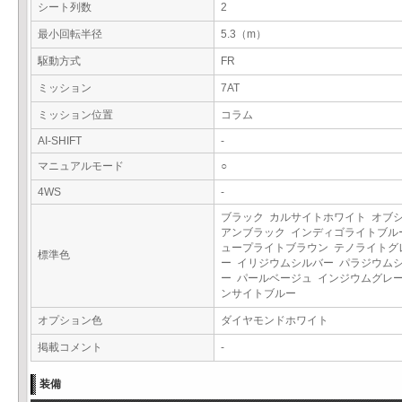
シート列数
2
最小回転半径
5.3（m）
駆動方式
FR
ミッション
7AT
ミッション位置
コラム
AI-SHIFT
-
マニュアルモード
○
4WS
-
ブラック カルサイトホワイト オブ
アンブラック インディゴライトブル
ュープライトブラウン テノライトグ
標準色
ー イリジウムシルバー パラジウム
ー パールベージュ インジウムグレー
ンサイトブルー
オプション色
ダイヤモンドホワイト
掲載コメント
-
装備