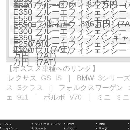
着車 ディーゼルT 822万円 (7
E350 ブルーエフィシェンシー 
E350 ブルーエフィシェンシー
E550 ブルーエフィシェンシー 
ンション装着車 896万円 (7A
E550 ブルーエフィシェンシー 
E300 ブルーエフィシェンシー
E350 ブルーテック アバン
円 (7AT)
E250 ブルーエフィシェンシー
810万円 (7AT)
E300 ブルーエフィシェンシー
万円 (7AT)
万円 (7AT)
【オススメ車種へのリンク】
レクサス
GS
IS
｜ BMW
3シリー
ス
Sクラス
｜ フォルクスワーゲン
ェ
911
｜ ボルボ
V70
｜ ミニ
ミニ
ベンツ
フォルクスワーゲン
BMW
MINI
マイバッハ
スマート
ボルボ
サーブ