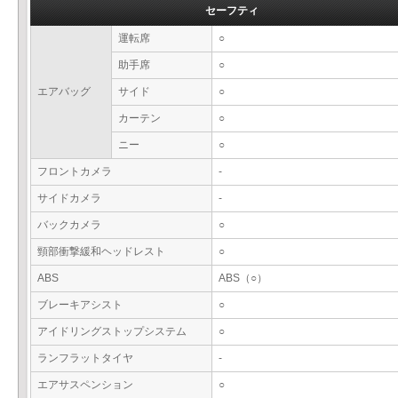
セーフティ
運転席
○
助手席
○
エアバッグ
サイド
○
カーテン
○
ニー
○
フロントカメラ
-
サイドカメラ
-
バックカメラ
○
頸部衝撃緩和ヘッドレスト
○
ABS
ABS（○）
ブレーキアシスト
○
アイドリングストップシステム
○
ランフラットタイヤ
-
エアサスペンション
○