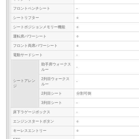
フロントベンチシート
-
シートリフター
○
シートポジションメモリー機能
○
運転席パワーシート
○
フロント両席パワーシート
○
電動サードシート
-
助手席ウォークス
-
ルー
2列目ウォークス
シートアレン
-
ルー
ジ
2列目シート
分割可倒
3列目シート
-
床下ラゲージボックス
-
エンジンスタートボタン
○
キーレスエントリー
○