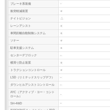
ブレーキ系装備
-
衝突軽減装置
○
ナイトビジョン
△
レーンアシスト
○
車間距離自動制御システム
○
ソナー
○
駐車支援システム
○
センターデフロック
-
横滑り防止装置
○
トラクションコントロール
○
LSD（リミテッドスリップデフ）
-
ダウンヒルアシストコントロール
-
AYC（アクティブ・ヨー・コント
-
ロール）
SH-4WD
-