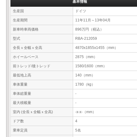
基本情報
生産国
ドイツ
生産期間
11年11月～13年04月
新車時車両価格
896万円（税込）
型式
RBA-212059
全長ｘ全幅ｘ全高
4870x1855x1455（mm）
ホイールベース
2875（mm）
前トレッド/後トレッド
1580/1600（mm）
最低地上高
140（mm）
車体重量
1780（kg）
車体総重量
-
最大積載量
-
室内 (全長ｘ全幅ｘ全高)
-x-x-（mm）
ドア数
4
乗車定員
5名