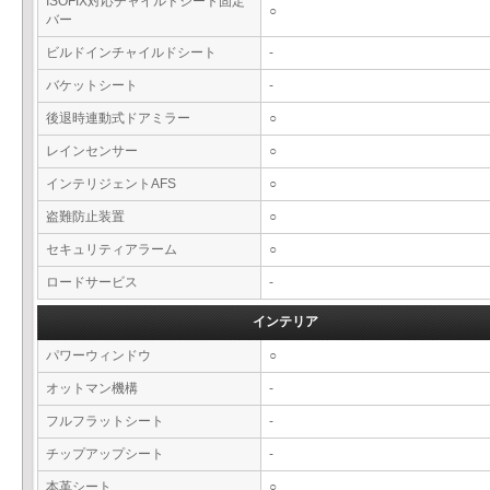
ISOFIX対応チャイルドシート固定
○
バー
ビルドインチャイルドシート
-
バケットシート
-
後退時連動式ドアミラー
○
レインセンサー
○
インテリジェントAFS
○
盗難防止装置
○
セキュリティアラーム
○
ロードサービス
-
インテリア
パワーウィンドウ
○
オットマン機構
-
フルフラットシート
-
チップアップシート
-
本革シート
○