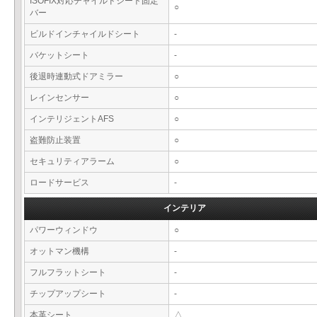
ISOFIX対応チャイルドシート固定
○
バー
ビルドインチャイルドシート
-
バケットシート
-
後退時連動式ドアミラー
○
レインセンサー
○
インテリジェントAFS
○
盗難防止装置
○
セキュリティアラーム
○
ロードサービス
-
インテリア
パワーウィンドウ
○
オットマン機構
-
フルフラットシート
-
チップアップシート
-
本革シート
△