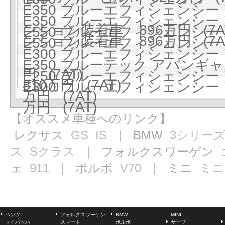
E350 ブルーエフィシェンシー
E350 ブルーエフィシェンシー
ンション装着車 896万円 (7A
E550 ブルーエフィシェンシー 
ンション装着車 896万円 (7A
E550 ブルーエフィシェンシー 
E300 ブルーエフィシェンシー
E350 ブルーテック アバン
円 (7AT)
E250 ブルーエフィシェンシー
810万円 (7AT)
E300 ブルーエフィシェンシー
万円 (7AT)
万円 (7AT)
【オススメ車種へのリンク】
レクサス
GS
IS
｜ BMW
3シリー
ス
Sクラス
｜ フォルクスワーゲン
ェ
911
｜ ボルボ
V70
｜ ミニ
ミニ
ベンツ
フォルクスワーゲン
BMW
MINI
マイバッハ
スマート
ボルボ
サーブ