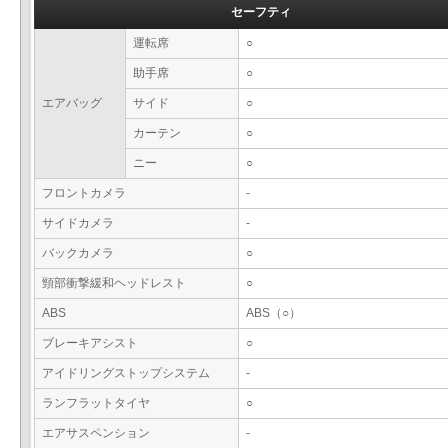
セーフティ
運転席
○
助手席
○
エアバッグ
サイド
○
カーテン
○
ニー
○
フロントカメラ
-
サイドカメラ
-
バックカメラ
○
頸部衝撃緩和ヘッドレスト
○
ABS
ABS（○）
ブレーキアシスト
○
アイドリングストップシステム
-
ランフラットタイヤ
○
エアサスペンション
-