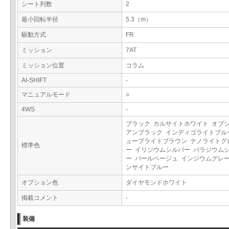
シート列数
2
最小回転半径
5.3（m）
駆動方式
FR
ミッション
7AT
ミッション位置
コラム
AI-SHIFT
-
マニュアルモード
○
4WS
-
ブラック カルサイトホワイト オブ
アンブラック インディゴライトブル
ュープライトブラウン テノライトグ
標準色
ー イリジウムシルバー パラジウム
ー パールベージュ インジウムグレー
ンサイトブルー
オプション色
ダイヤモンドホワイト
掲載コメント
-
装備