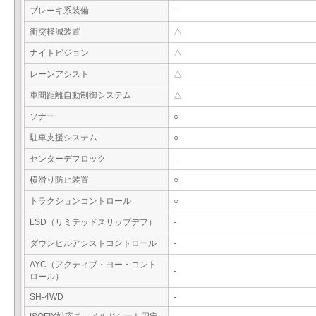
ブレーキ系装備
-
衝突軽減装置
△
ナイトビジョン
△
レーンアシスト
△
車間距離自動制御システム
△
ソナー
○
駐車支援システム
○
センターデフロック
-
横滑り防止装置
○
トラクションコントロール
○
LSD（リミテッドスリップデフ）
-
ダウンヒルアシストコントロール
-
AYC（アクティブ・ヨー・コント
-
ロール）
SH-4WD
-