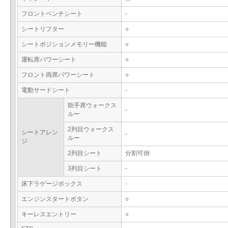
フロントベンチシート
-
シートリフター
○
シートポジションメモリー機能
○
運転席パワーシート
○
フロント両席パワーシート
○
電動サードシート
-
助手席ウォークス
-
ルー
2列目ウォークス
シートアレン
-
ルー
ジ
2列目シート
分割可倒
3列目シート
-
床下ラゲージボックス
-
エンジンスタートボタン
○
キーレスエントリー
○