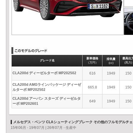
新車価格
最高出
排気量
グレード名
（万円）
(馬力)
(cc)
CLA200d ディーゼルターボ MP202502
616
1949
150
CLA200d AMGラインパッケージ ディーゼ
665.8
1949
150
ルターボ MP202502
CLA200d アーバン スターズ ディーゼルタ
649
1949
150
ーボ MP202601
メルセデス・ベンツ CLAシューティングブレーク その他のフルモデルチ
15年06月 - 19年07月
|
26年07月 - 生産中