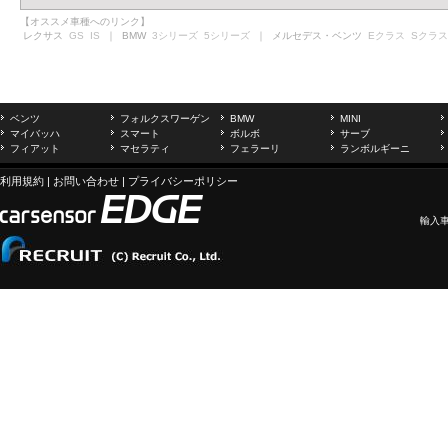
【オススメ車種へのリンク】
レクサス
GS
IS
｜ BMW
3シリーズ
5シリーズ
｜ メルセデス・ベンツ
Eクラス
Sクラス
ベンツ
フォルクスワーゲン
BMW
MINI
マイバッハ
スマート
ボルボ
サーブ
フィアット
マセラティ
フェラーリ
ランボルギーニ
利用規約
|
お問い合わせ
|
プライバシーポリシー
輸入