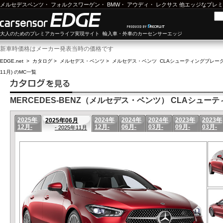
メルセデスベンツ
・
フォルクスワーゲン
・
BMW
・
アウディ
・
レクサス
他エッジなプレミ
大人のためのプレミアカーライフ実現サイト 輸入車・外車のカーセンサーエッジ
新車時価格はメーカー発表当時の価格です
EDGE.net
>
カタログ
>
メルセデス・ベンツ
>
メルセデス・ベンツ CLAシューティングブレー
11月) のMC一覧
MERCEDES-BENZ（メルセデス・ベンツ） CLAシューティ
2025年
2024年
2024年
2024年
2023年
2023年
2025年06月
12月-
12月-
06月-
03月-
09月-
03月-
- 2025年11月