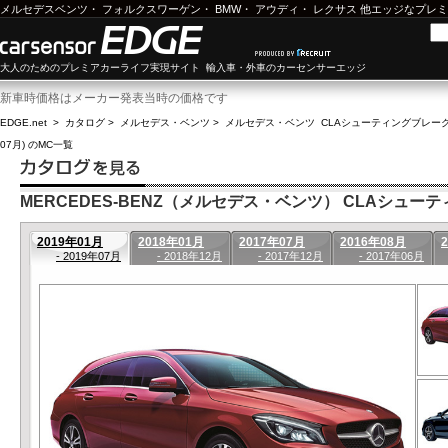
メルセデスベンツ
・
フォルクスワーゲン
・
BMW
・
アウディ
・
レクサス
他エッジなプレミ
大人のためのプレミアカーライフ実現サイト 輸入車・外車のカーセンサーエッジ
新車時価格はメーカー発表当時の価格です
EDGE.net
>
カタログ
>
メルセデス・ベンツ
>
メルセデス・ベンツ CLAシューティングブレー
07月) のMC一覧
MERCEDES-BENZ（メルセデス・ベンツ） CLAシューティ
2019年01月
2018年01月
2017年07月
2016年08月
- 2019年07月
- 2018年12月
- 2017年12月
- 2017年06月