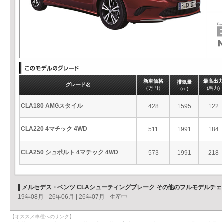
新車価格
最高出
排気量
グレード名
（万円）
(馬力)
(cc)
CLA180 AMGスタイル
428
1595
122
CLA220 4マチック 4WD
511
1991
184
CLA250 シュポルト 4マチック 4WD
573
1991
218
メルセデス・ベンツ CLAシューティングブレーク その他のフルモデルチ
19年08月 - 26年06月
|
26年07月 - 生産中
【オススメ車種へのリンク】