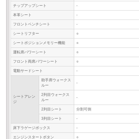
チップアップシート
-
本革シート
-
フロントベンチシート
-
シートリフター
○
シートポジションメモリー機能
○
運転席パワーシート
○
フロント両席パワーシート
○
電動サードシート
-
助手席ウォークス
-
ルー
2列目ウォークス
シートアレン
-
ルー
ジ
2列目シート
分割可倒
3列目シート
-
床下ラゲージボックス
-
エンジンスタートボタン
○