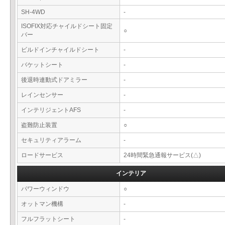
SH-4WD
-
ISOFIX対応チャイルドシート固定
○
バー
ビルドインチャイルドシート
-
バケットシート
-
後退時連動式ドアミラー
-
レインセンサー
-
インテリジェントAFS
-
盗難防止装置
○
セキュリティアラーム
-
ロードサービス
24時間緊急通報サービス(△)
インテリア
パワーウィンドウ
○
オットマン機構
-
フルフラットシート
-