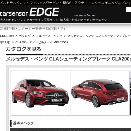
メルセデスベンツ
・
フォルクスワーゲン
・
BMW
・
アウディ
・
レクサス
他エッジなプレミ
大人のためのプレミアカーライフ実現サイト 輸入車・外車のカーセンサーエッジ
新車時価格はメーカー発表当時の価格です
EDGE.net
>
カタログ
>
メルセデス・ベンツ
>
メルセデス・ベンツ CLAシューティングブレー
年11月)
>
CLA200d ディーゼルターボ MP202502
メルセデス・ベンツ CLAシューティングブレーク CLA200d 
基本スペック