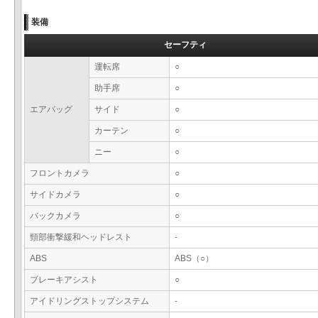
装備
セーフティ
運転席
○
助手席
○
エアバッグ
サイド
○
カーテン
○
ニー
○
フロントカメラ
○
サイドカメラ
○
バックカメラ
○
頸部衝撃緩和ヘッドレスト
-
ABS
ABS（○）
ブレーキアシスト
○
アイドリングストップシステム
-