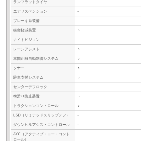
ランフラットタイヤ
-
エアサスペンション
-
ブレーキ系装備
-
衝突軽減装置
○
ナイトビジョン
-
レーンアシスト
○
車間距離自動制御システム
○
ソナー
○
駐車支援システム
○
センターデフロック
-
横滑り防止装置
○
トラクションコントロール
○
LSD（リミテッドスリップデフ）
-
ダウンヒルアシストコントロール
-
AYC（アクティブ・ヨー・コント
-
ロール）