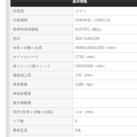
基本情報
生産国
ドイツ
生産期間
25年06月～25年11月
新車時車両価格
616万円（税込）
型式
3DA-118612M
全長ｘ全幅ｘ全高
4690x1830x1450（mm）
ホイールベース
2730（mm）
前トレッド/後トレッド
1605/1600（mm）
最低地上高
135（mm）
車体重量
1580（kg）
車体総重量
-
最大積載量
-
室内 (全長ｘ全幅ｘ全高)
-x-x-（mm）
ドア数
5
乗車定員
5名