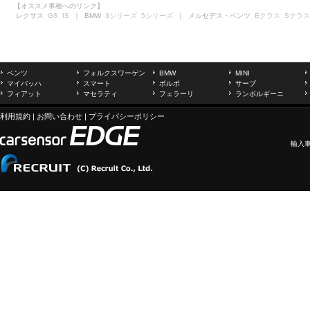
【オススメ車種へのリンク】
レクサス
GS
IS
｜ BMW
3シリーズ
5シリーズ
｜ メルセデス・ベンツ
Eクラス
Sクラス
ベンツ
フォルクスワーゲン
BMW
MINI
マイバッハ
スマート
ボルボ
サーブ
フィアット
マセラティ
フェラーリ
ランボルギーニ
利用規約
|
お問い合わせ
|
プライバシーポリシー
輸入