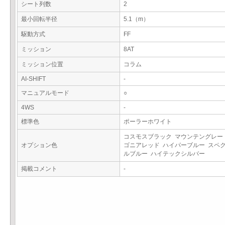
シート列数
2
最小回転半径
5.1（m）
駆動方式
FF
ミッション
8AT
ミッション位置
コラム
AI-SHIFT
-
マニュアルモード
○
4WS
-
標準色
ポーラーホワイト
コスモスブラック マウンテングレー
オプション色
ゴニアレッド ハイパーブルー スペ
ルブルー ハイテックシルバー
掲載コメント
-