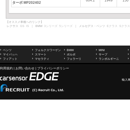
604.2
1949
150
ターボ MP202402
【オススメ車種へのリンク】
レクサス
GS
IS
｜ BMW
3シリーズ
5シリーズ
｜ メルセデス・ベンツ
Eクラス
Sクラス
ベンツ
フォルクスワーゲン
BMW
MINI
マイバッハ
スマート
ボルボ
サーブ
フィアット
マセラティ
フェラーリ
ランボルギーニ
利用規約
|
お問い合わせ
|
プライバシーポリシー
輸入