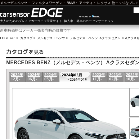
メルセデスベンツ
・
フォルクスワーゲン
・
BMW
・
アウディ
・
レクサス
他エッジなプレミ
大人のためのプレミアカーライフ実現サイト 輸入車・外車のカーセンサーエッジ
新車時価格はメーカー発表当時の価格です
EDGE.net
>
カタログ
>
メルセデス・ベンツ
>
メルセデス・ベンツ Aクラスセダン
>
Aクラスセ
MERCEDES-BENZ（メルセデス・ベンツ） Aクラスセダン(2
2024年
2024年
2024年
2023年
2023年
2022年
2024年03月
12月-
06月-
05月-
11月-
02月-
10月-
- 2024年04月