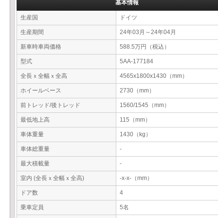
基本情報
生産国
ドイツ
生産期間
24年03月～24年04月
新車時車両価格
588.5万円（税込）
型式
5AA-177184
全長ｘ全幅ｘ全高
4565x1800x1430（mm）
ホイールベース
2730（mm）
前トレッド/後トレッド
1560/1545（mm）
最低地上高
115（mm）
車体重量
1430（kg）
車体総重量
-
最大積載量
-
室内 (全長ｘ全幅ｘ全高)
-x-x-（mm）
ドア数
4
乗車定員
5名