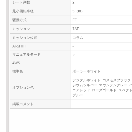
シート列数
2
最小回転半径
5（m）
駆動方式
FF
ミッション
7AT
ミッション位置
コラム
AI-SHIFT
-
マニュアルモード
○
4WS
-
標準色
ポーラーホワイト
デジタルホワイト コスモスブラック
ジウムシルバー マウンテングレー 
オプション色
ニアレッド ローズゴールド スペク
ブルー
掲載コメント
-