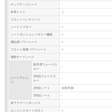
チップアップシート
-
本革シート
△
フロントベンチシート
-
シートリフター
○
シートポジションメモリー機能
○
運転席パワーシート
○
フロント両席パワーシート
○
電動サードシート
-
助手席ウォークス
-
ルー
2列目ウォークス
シートアレン
-
ルー
ジ
2列目シート
分割可倒
3列目シート
-
床下ラゲージボックス
-
エンジンスタートボタン
○