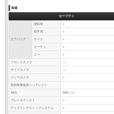
装備
セーフティ
運転席
○
助手席
○
エアバッグ
サイド
○
カーテン
○
ニー
○
フロントカメラ
△
サイドカメラ
△
バックカメラ
○
頸部衝撃緩和ヘッドレスト
-
ABS
ABS（○）
ブレーキアシスト
○
アイドリングストップシステム
○