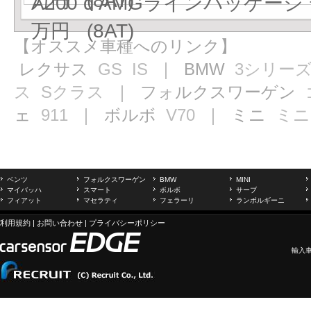
万円 (8AT)
A200 d AMGラインパッケージ 
万円 (8AT)
【オススメ車種へのリンク】
レクサス
GS
IS
｜ BMW
3シリー
ス
Sクラス
｜ フォルクスワーゲン
ェ
911
｜ ボルボ
V70
｜ ミニ
ミニ
ベンツ
フォルクスワーゲン
BMW
MINI
マイバッハ
スマート
ボルボ
サーブ
フィアット
マセラティ
フェラーリ
ランボルギーニ
利用規約
|
お問い合わせ
|
プライバシーポリシー
輸入