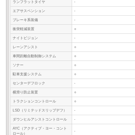
ランフラットタイヤ
-
エアサスペンション
-
ブレーキ系装備
-
衝突軽減装置
○
ナイトビジョン
-
レーンアシスト
○
車間距離自動制御システム
○
ソナー
○
駐車支援システム
○
センターデフロック
-
横滑り防止装置
○
トラクションコントロール
○
LSD（リミテッドスリップデフ）
-
ダウンヒルアシストコントロール
-
AYC（アクティブ・ヨー・コント
-
ロール）