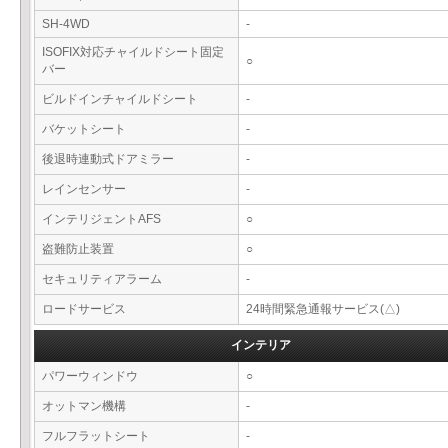
SH-4WD
-
ISOFIX対応チャイルドシート固定
○
バー
ビルドインチャイルドシート
-
バケットシート
-
後退時連動式ドアミラー
-
レインセンサー
-
インテリジェントAFS
○
盗難防止装置
○
セキュリティアラーム
-
ロードサービス
24時間緊急通報サービス(△)
インテリア
パワーウィンドウ
○
オットマン機構
-
フルフラットシート
-