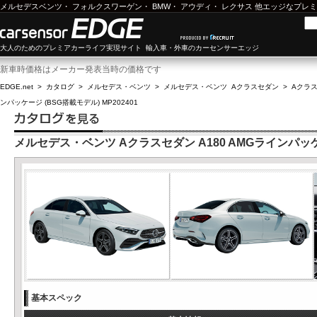
メルセデスベンツ
・
フォルクスワーゲン
・
BMW
・
アウディ
・
レクサス
他エッジなプレミ
大人のためのプレミアカーライフ実現サイト 輸入車・外車のカーセンサーエッジ
新車時価格はメーカー発表当時の価格です
EDGE.net
>
カタログ
>
メルセデス・ベンツ
>
メルセデス・ベンツ Aクラスセダン
>
Aクラス
ンパッケージ (BSG搭載モデル) MP202401
メルセデス・ベンツ Aクラスセダン A180 AMGラインパッケージ
基本スペック